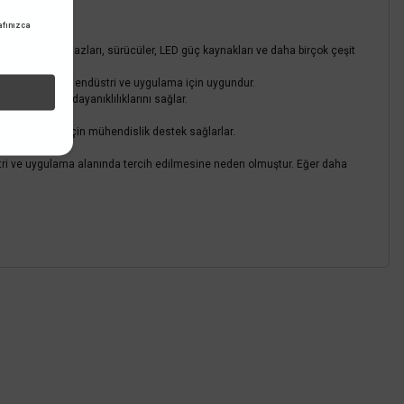
fınızca
örler, şarj cihazları, sürücüler, LED güç kaynakları ve daha birçok çeşit
tma gibi birçok endüstri ve uygulama için uygundur.
liklerini ve dayanıklılıklarını sağlar.
mlidir.
ini karşılamak için mühendislik destek sağlarlar.
 sağlar.
düstri ve uygulama alanında tercih edilmesine neden olmuştur. Eğer daha
z.