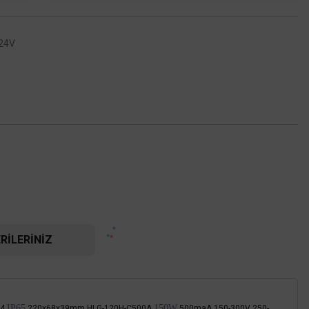
24V
RILERINIZ
IP65
150W
94
220x68x39mm HLG-120H-C500A
500maA 150-300V 250-