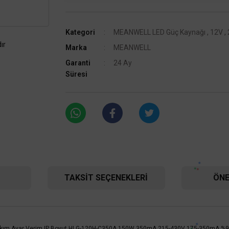
Kategori
MEANWELL LED Güç Kaynağı
,
12V
,
ır
Marka
MEANWELL
Garanti
24 Ay
Süresi
TAKSIT SEÇENEKLERI
ÖNE
gion Akım Ayar Verim IP Boyut HLG-120H-C350A 150W 350mA 215-430V 175-350mA %