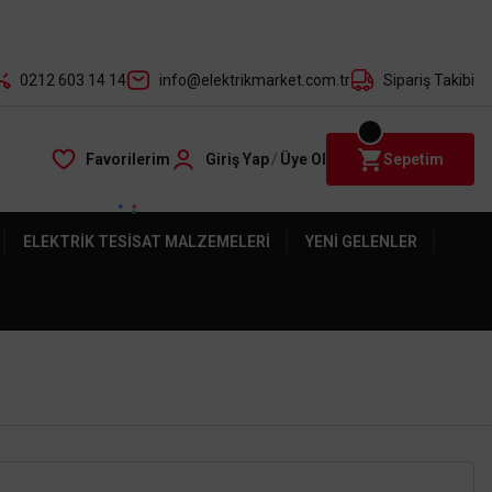
der ile
0212 603 14 14
info@elektrikmarket.com.tr
Sipariş Takibi
Favorilerim
Giriş Yap
/
Üye Ol
Sepetim
ELEKTRIK TESISAT MALZEMELERI
YENI GELENLER