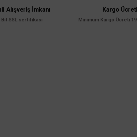
li Alışveriş İmkanı
Kargo Ücret
 Bit SSL sertifikası
Minimum Kargo Ücreti 199
Gönder
Kampanyalardan Haberdar Ol!
Güncel kampanyalar ve yenilikleri ilk bilen sen
ol.