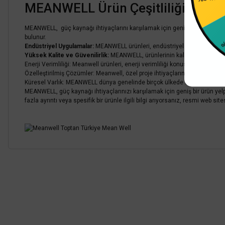
MEANWELL Ürün Çeşitliliği:
%4 İn
MEANWELL, güç kaynağı ihtiyaçlarını karşılamak için geniş bir ürün yelpa
bulunur.
Endüstriyel Uygulamalar:
MEANWELL ürünleri, endüstriyel otomasyon, tele
Yüksek Kalite ve Güvenilirlik:
MEANWELL, ürünlerinin kalitesine büyük öne
Enerji Verimliliği: Meanwell ürünleri, enerji verimliliği konusunda yüksek s
Özelleştirilmiş Çözümler: Meanwell, özel proje ihtiyaçlarını karşılamak iç
Küresel Varlık: MEANWELL dünya genelinde birçok ülkede distribütörler ve 
MEANWELL, güç kaynağı ihtiyaçlarınızı karşılamak için geniş bir ürün yel
fazla ayrıntı veya spesifik bir ürünle ilgili bilgi arıyorsanız, resmi web site
Bu ürünün fiyat bilgisi, resim, ürün açıklamalarında ve diğer konularda
Görüş ve önerileriniz için teşekkür ederiz.
Ürün resmi kalitesiz, bozuk veya görüntülenemiyor.
Ürün açıklamasında eksik bilgiler bulunuyor.