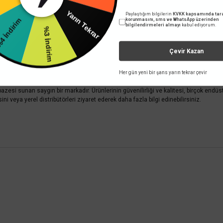
dirim
Paylaştığım bilgilerin
KVKK kapsamında tara
Yarın Tekrar
korunmasını, sms ve WhatsApp üzerinden
bilgilendirmeleri almayı
kabul ediyorum.
zesi sunar. Bu ürünler arasında AC-DC güç kaynakları, DC-DC dönüştürücüler, invert
%3 İndirim
komünikasyon, sağlık sektörü, ulaşım, rüzgar enerjisi, güneş enerjisi ve aydınla
Çevir Kazan
m verir ve endüstri standardına uygun olarak üretim yapar. Bu, ürünlerinin güvenilir
tandartları karşılar. Bu, enerji tasarrufu ve çevresel sürdürülebilirlik açısından öne
in özelleştirilmiş güç kaynağı çözümleri sunabilir. Müşterilerin özel gereksinimler
Her gün yeni bir şans yarın tekrar çevir
temsilciler aracılığıyla hizmet verir. Bu, müşterilere uluslararası düzeyde destek
pazesi sunan saygın bir markadır. Ürünlerinin güvenilirliği ve kalitesi, birçok en
sini veya yerel distribütörleri ziyaret ederek daha fazla bilgi edinebilirsiniz.
 yetersiz gördüğünüz noktaları öneri formunu kullanarak tarafımıza iletebilirsini
Bu ürüne ilk yorumu siz yapın!
Yorum Yaz