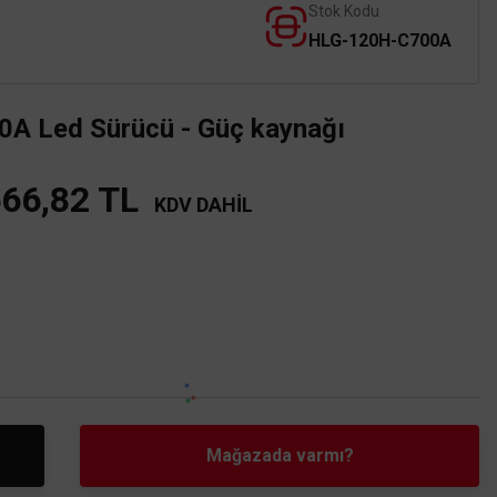
Stok Kodu
HLG-120H-C700A
 Led Sürücü - Güç kaynağı
666,82 TL
KDV DAHİL
Mağazada varmı?