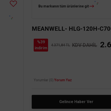
Bu markanın tüm ürünlerine git
MEANWELL- HLG-120H-C700A
%39
2.
KDV DAHİL
4.371,84 TL
indirim
Yorumlar (0)
Yorum Yaz
Gelince Haber Ver