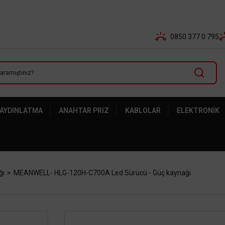
Tüm Banka Kartlarına Vade Farksız 3-5 Taksit Fırsatı Mailor
0850 377 0 795
 AYDINLATMA
ANAHTAR PRIZ
KABLOLAR
ELEKTRONIK
ğı
MEANWELL- HLG-120H-C700A Led Sürücü - Güç kaynağı