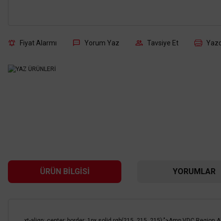
Fiyat Alarmı
Yorum Yaz
Tavsiye Et
Yazd
ÜRÜN BILGISI
YORUMLAR
xt-align: center; border: 1px solid rgb(215, 215, 215);">Amp VDC Re