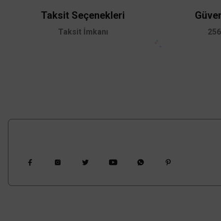
Ürün bilgilerinde hatalar bulunuyor.
Taksit Seçenekleri
Güven
Ürün fiyatı diğer sitelerden daha pahalı.
Taksit İmkanı
256
Bu ürüne benzer farklı alternatifler olmalı.
Bizi Takip Edin