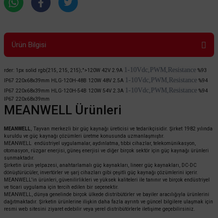
Ürün Bilgisi
1-10Vdc,PWM,Resistance
rder: 1px solid rgb(215, 215, 215);">
120W
42V 2.9A
%93
1-10Vdc,PWM,Resistance
IP67
220x68x39mm
HLG-120H-48B
120W
48V 2.5A
%94
1-10Vdc,PWM,Resistance
IP67
220x68x39mm
HLG-120H-54B
120W
54V 2.3A
%94
IP67
220x68x39mm
MEANWELL Ürünleri
MEANWELL
, Tayvan merkezli bir güç kaynağı üreticisi ve tedarikçisidir. Şirket 1982 yılında
kuruldu ve güç kaynağı çözümleri üretme konusunda uzmanlaşmıştır.
MEANWELL endüstriyel uygulamalar, aydınlatma, tıbbi cihazlar, telekomünikasyon,
otomasyon, rüzgar enerjisi, güneş enerjisi ve diğer birçok sektör için güç kaynağı ürünleri
sunmaktadır.
Şirketin ürün yelpazesi, anahtarlamalı güç kaynakları, lineer güç kaynakları, DC-DC
dönüştürücüler, invertörler ve şarj cihazları gibi çeşitli güç kaynağı çözümlerini içerir.
MEANWELL'in ürünleri, güvenilirlikleri ve yüksek kaliteleri ile tanınır ve birçok endüstriyel
ve ticari uygulama için tercih edilen bir seçenektir.
MEANWELL, dünya genelinde birçok ülkede distribütörler ve bayiler aracılığıyla ürünlerini
dağıtmaktadır. Şirketin ürünlerine ilişkin daha fazla ayrıntı ve güncel bilgilere ulaşmak için
resmi web sitesini ziyaret edebilir veya yerel distribütörlerle iletişime geçebilirsiniz.