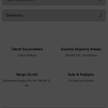
Bu ürüne ilk yorumu siz yapın!
Önerileriniz
Yorum Yaz
Bu ürünün fiyat bilgisi, resim, ürün açıklamalarında ve diğer konularda
yetersiz gördüğünüz noktaları öneri formunu kullanarak tarafımıza
iletebilirsiniz.
Görüş ve önerileriniz için teşekkür ederiz.
Taksit Seçenekleri
Güvenli Alışveriş İmkanı
Ürün resmi kalitesiz, bozuk veya görüntülenemiyor.
Taksit İmkanı
256 Bit SSL sertifikası
Ürün açıklamasında eksik bilgiler bulunuyor.
Ürün bilgilerinde hatalar bulunuyor.
Ürün fiyatı diğer sitelerden daha pahalı.
Kargo Ücreti
İade & Değişim
Minimum Kargo Ücreti 199,00 TL
Bu ürüne benzer farklı alternatifler olmalı.
14 Gün içerisinde
dir.