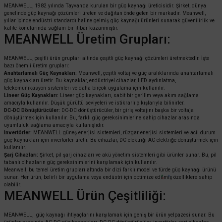
MEANWELL, 1982 yılında Tayvan'da kurulan bir güç kaynağı üreticisidir. Şirket, dünya
genelinde güç kaynağı çözümleri üreten ve dağıtan önde gelen bir markadır. Meanwell,
yıllar içinde endüstri standardı haline gelmiş güç kaynağı ürünleri sunarak güvenilirlik ve
kalite konularında sağlam bir itibar kazanmıştır.
MEANWELL Üretim Grupları:
MEANWELL, çeşitli ürün grupları altında çeşitli güç kaynağı çözümleri üretmektedir. İşte
bazı önemli üretim grupları:
Anahtarlamalı Güç Kaynakları:
Meanwell, çeşitli voltaj ve güç aralıklarında anahtarlamalı
güç kaynakları üretir. Bu kaynaklar, endüstriyel cihazlar, LED aydınlatma,
telekomünikasyon sistemleri ve daha birçok uygulama için kullanılır.
Lineer Güç Kaynakları:
Lineer güç kaynakları, sabit bir gerilim veya akım sağlama
amacıyla kullanılır. Düşük gürültü seviyeleri ve istikrarlı çıkışlarıyla bilinirler.
DC-DC Dönüştürücüler:
DC-DC dönüştürücüler, bir giriş voltajını başka bir voltaja
dönüştürmek için kullanılır. Bu, farklı güç gereksinimlerine sahip cihazlar arasında
uyumluluk sağlama amacıyla kullanışlıdır.
Invertörler:
MEANWELL güneş enerjisi sistemleri, rüzgar enerjisi sistemleri ve acil durum
güç kaynakları için invertörler üretir. Bu cihazlar, DC elektriği AC elektriğe dönüştürmek için
kullanılır.
Şarj Cihazları:
Şirket, pil şarj cihazları ve akü yönetim sistemleri gibi ürünler sunar. Bu, pil
tabanlı cihazların güç gereksinimlerini karşılamak için kullanılır.
Meanwell, bu temel üretim grupları altında bir dizi farklı model ve türde güç kaynağı ürünü
sunar. Her ürün, belirli bir uygulama veya endüstri için optimize edilmiş özelliklere sahip
olabilir.
MEANWELL Ürün Çeşitliliği:
MEANWELL, güç kaynağı ihtiyaçlarını karşılamak için geniş bir ürün yelpazesi sunar. Bu