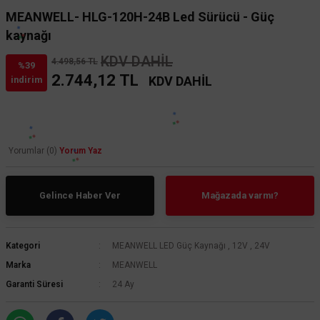
MEANWELL- HLG-120H-24B Led Sürücü - Güç
kaynağı
KDV DAHİL
4.498,56 TL
%39
2.744,12 TL
KDV DAHİL
indirim
Yorumlar (0)
Yorum Yaz
Gelince Haber Ver
Mağazada varmı?
Kategori
MEANWELL LED Güç Kaynağı
,
12V
,
24V
Marka
MEANWELL
Garanti Süresi
24 Ay