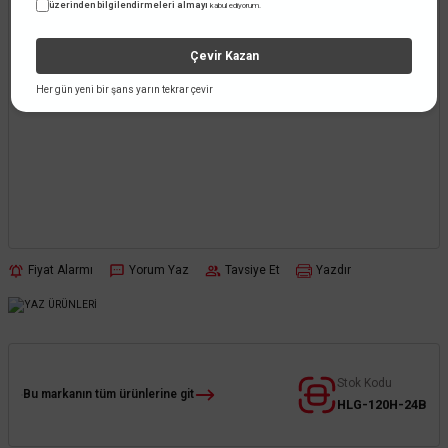
üzerinden bilgilendirmeleri almayı
kabul ediyorum.
Çevir Kazan
Her gün yeni bir şans yarın tekrar çevir
Fiyat Alarmı
Yorum Yaz
Tavsiye Et
Yazdır
Stok Kodu
Bu markanın tüm ürünlerine git
HLG-120H-24B