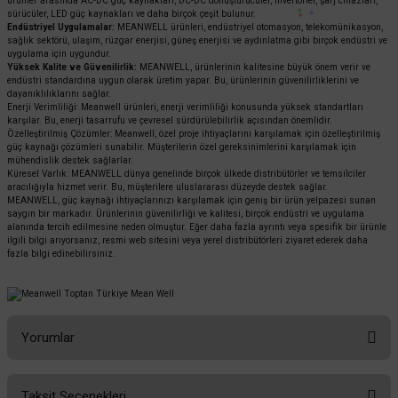
ürünler arasında AC-DC güç kaynakları, DC-DC dönüştürücüler, invertörler, şarj cihazları,
sürücüler, LED güç kaynakları ve daha birçok çeşit bulunur.
Endüstriyel Uygulamalar:
MEANWELL ürünleri, endüstriyel otomasyon, telekomünikasyon,
sağlık sektörü, ulaşım, rüzgar enerjisi, güneş enerjisi ve aydınlatma gibi birçok endüstri ve
uygulama için uygundur.
Yüksek Kalite ve Güvenilirlik:
MEANWELL, ürünlerinin kalitesine büyük önem verir ve
endüstri standardına uygun olarak üretim yapar. Bu, ürünlerinin güvenilirliklerini ve
dayanıklılıklarını sağlar.
Enerji Verimliliği: Meanwell ürünleri, enerji verimliliği konusunda yüksek standartları
karşılar. Bu, enerji tasarrufu ve çevresel sürdürülebilirlik açısından önemlidir.
Özelleştirilmiş Çözümler: Meanwell, özel proje ihtiyaçlarını karşılamak için özelleştirilmiş
güç kaynağı çözümleri sunabilir. Müşterilerin özel gereksinimlerini karşılamak için
mühendislik destek sağlarlar.
Küresel Varlık: MEANWELL dünya genelinde birçok ülkede distribütörler ve temsilciler
aracılığıyla hizmet verir. Bu, müşterilere uluslararası düzeyde destek sağlar.
MEANWELL, güç kaynağı ihtiyaçlarınızı karşılamak için geniş bir ürün yelpazesi sunan
saygın bir markadır. Ürünlerinin güvenilirliği ve kalitesi, birçok endüstri ve uygulama
alanında tercih edilmesine neden olmuştur. Eğer daha fazla ayrıntı veya spesifik bir ürünle
ilgili bilgi arıyorsanız, resmi web sitesini veya yerel distribütörleri ziyaret ederek daha
fazla bilgi edinebilirsiniz.
Yorumlar
Taksit Seçenekleri