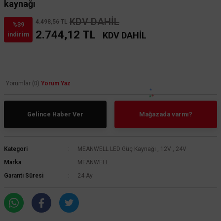
kaynağı
KDV DAHİL
4.498,56 TL
%39
2.744,12 TL
KDV DAHİL
indirim
Yorumlar (0)
Yorum Yaz
Gelince Haber Ver
Mağazada varmı?
Kategori
MEANWELL LED Güç Kaynağı
,
12V
,
24V
Marka
MEANWELL
Garanti Süresi
24 Ay