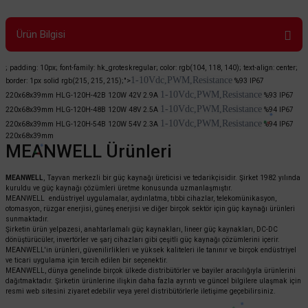
Ürün Bilgisi
; padding: 10px; font-family: hk_groteskregular; color: rgb(104, 118, 140); text-align: center;
1-10Vdc,PWM,Resistance
border: 1px solid rgb(215, 215, 215);">
%93
IP67
1-10Vdc,PWM,Resistance
220x68x39mm
HLG-120H-42B
120W
42V 2.9A
%93
IP67
1-10Vdc,PWM,Resistance
220x68x39mm
HLG-120H-48B
120W
48V 2.5A
%94
IP67
1-10Vdc,PWM,Resistance
220x68x39mm
HLG-120H-54B
120W
54V 2.3A
%94
IP67
220x68x39mm
MEANWELL Ürünleri
MEANWELL
, Tayvan merkezli bir güç kaynağı üreticisi ve tedarikçisidir. Şirket 1982 yılında
kuruldu ve güç kaynağı çözümleri üretme konusunda uzmanlaşmıştır.
MEANWELL endüstriyel uygulamalar, aydınlatma, tıbbi cihazlar, telekomünikasyon,
otomasyon, rüzgar enerjisi, güneş enerjisi ve diğer birçok sektör için güç kaynağı ürünleri
sunmaktadır.
Şirketin ürün yelpazesi, anahtarlamalı güç kaynakları, lineer güç kaynakları, DC-DC
dönüştürücüler, invertörler ve şarj cihazları gibi çeşitli güç kaynağı çözümlerini içerir.
MEANWELL'in ürünleri, güvenilirlikleri ve yüksek kaliteleri ile tanınır ve birçok endüstriyel
ve ticari uygulama için tercih edilen bir seçenektir.
MEANWELL, dünya genelinde birçok ülkede distribütörler ve bayiler aracılığıyla ürünlerini
dağıtmaktadır. Şirketin ürünlerine ilişkin daha fazla ayrıntı ve güncel bilgilere ulaşmak için
resmi web sitesini ziyaret edebilir veya yerel distribütörlerle iletişime geçebilirsiniz.