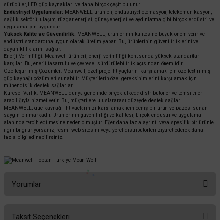
sürücüler, LED güç kaynakları ve daha birçok çeşit bulunur.
Endüstriyel Uygulamalar:
MEANWELL ürünleri, endüstriyel otomasyon, telekomünikasyon,
sağlık sektörü, ulaşım, rüzgar enerjisi, güneş enerjisi ve aydınlatma gibi birçok endüstri ve
uygulama için uygundur.
Yüksek Kalite ve Güvenilirlik:
MEANWELL, ürünlerinin kalitesine büyük önem verir ve
endüstri standardına uygun olarak üretim yapar. Bu, ürünlerinin güvenilirliklerini ve
dayanıklılıklarını sağlar.
Enerji Verimliliği: Meanwell ürünleri, enerji verimliliği konusunda yüksek standartları
karşılar. Bu, enerji tasarrufu ve çevresel sürdürülebilirlik açısından önemlidir.
Özelleştirilmiş Çözümler: Meanwell, özel proje ihtiyaçlarını karşılamak için özelleştirilmiş
güç kaynağı çözümleri sunabilir. Müşterilerin özel gereksinimlerini karşılamak için
mühendislik destek sağlarlar.
Küresel Varlık: MEANWELL dünya genelinde birçok ülkede distribütörler ve temsilciler
aracılığıyla hizmet verir. Bu, müşterilere uluslararası düzeyde destek sağlar.
MEANWELL, güç kaynağı ihtiyaçlarınızı karşılamak için geniş bir ürün yelpazesi sunan
saygın bir markadır. Ürünlerinin güvenilirliği ve kalitesi, birçok endüstri ve uygulama
alanında tercih edilmesine neden olmuştur. Eğer daha fazla ayrıntı veya spesifik bir ürünle
ilgili bilgi arıyorsanız, resmi web sitesini veya yerel distribütörleri ziyaret ederek daha
fazla bilgi edinebilirsiniz.
Yorumlar
Taksit Seçenekleri