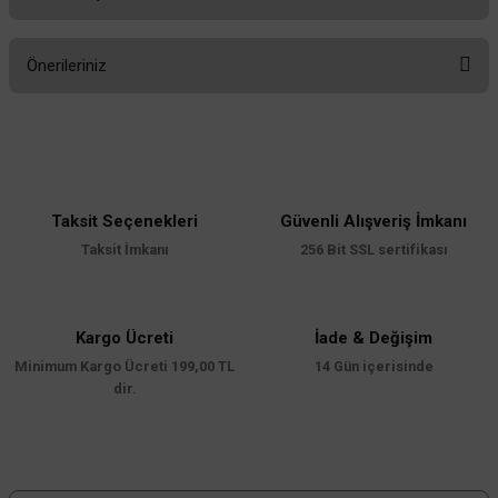
Bu ürüne ilk yorumu siz yapın!
Önerileriniz
Yorum Yaz
Bu ürünün fiyat bilgisi, resim, ürün açıklamalarında ve diğer konularda
yetersiz gördüğünüz noktaları öneri formunu kullanarak tarafımıza
iletebilirsiniz.
Görüş ve önerileriniz için teşekkür ederiz.
Taksit Seçenekleri
Güvenli Alışveriş İmkanı
Ürün resmi kalitesiz, bozuk veya görüntülenemiyor.
Taksit İmkanı
256 Bit SSL sertifikası
Ürün açıklamasında eksik bilgiler bulunuyor.
Ürün bilgilerinde hatalar bulunuyor.
Ürün fiyatı diğer sitelerden daha pahalı.
Kargo Ücreti
İade & Değişim
Minimum Kargo Ücreti 199,00 TL
Bu ürüne benzer farklı alternatifler olmalı.
14 Gün içerisinde
dir.