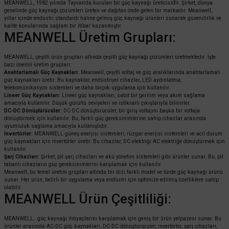
MEANWELL, 1982 yılında Tayvan'da kurulan bir güç kaynağı üreticisidir. Şirket, dünya
genelinde güç kaynağı çözümleri üreten ve dağıtan önde gelen bir markadır. Meanwell,
yıllar içinde endüstri standardı haline gelmiş güç kaynağı ürünleri sunarak güvenilirlik ve
kalite konularında sağlam bir itibar kazanmıştır.
MEANWELL Üretim Grupları:
MEANWELL, çeşitli ürün grupları altında çeşitli güç kaynağı çözümleri üretmektedir. İşte
bazı önemli üretim grupları:
Anahtarlamalı Güç Kaynakları:
Meanwell, çeşitli voltaj ve güç aralıklarında anahtarlamalı
güç kaynakları üretir. Bu kaynaklar, endüstriyel cihazlar, LED aydınlatma,
telekomünikasyon sistemleri ve daha birçok uygulama için kullanılır.
Lineer Güç Kaynakları:
Lineer güç kaynakları, sabit bir gerilim veya akım sağlama
amacıyla kullanılır. Düşük gürültü seviyeleri ve istikrarlı çıkışlarıyla bilinirler.
DC-DC Dönüştürücüler:
DC-DC dönüştürücüler, bir giriş voltajını başka bir voltaja
dönüştürmek için kullanılır. Bu, farklı güç gereksinimlerine sahip cihazlar arasında
uyumluluk sağlama amacıyla kullanışlıdır.
Invertörler:
MEANWELL güneş enerjisi sistemleri, rüzgar enerjisi sistemleri ve acil durum
güç kaynakları için invertörler üretir. Bu cihazlar, DC elektriği AC elektriğe dönüştürmek için
kullanılır.
Şarj Cihazları:
Şirket, pil şarj cihazları ve akü yönetim sistemleri gibi ürünler sunar. Bu, pil
tabanlı cihazların güç gereksinimlerini karşılamak için kullanılır.
Meanwell, bu temel üretim grupları altında bir dizi farklı model ve türde güç kaynağı ürünü
sunar. Her ürün, belirli bir uygulama veya endüstri için optimize edilmiş özelliklere sahip
olabilir.
MEANWELL Ürün Çeşitliliği:
MEANWELL, güç kaynağı ihtiyaçlarını karşılamak için geniş bir ürün yelpazesi sunar. Bu
ürünler arasında AC-DC güç kaynakları, DC-DC dönüştürücüler, invertörler, şarj cihazları,