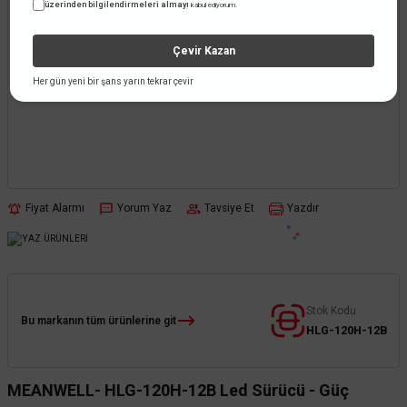
üzerinden bilgilendirmeleri almayı
kabul ediyorum.
Çevir Kazan
Her gün yeni bir şans yarın tekrar çevir
Fiyat Alarmı
Yorum Yaz
Tavsiye Et
Yazdır
Stok Kodu
Bu markanın tüm ürünlerine git
HLG-120H-12B
MEANWELL- HLG-120H-12B Led Sürücü - Güç