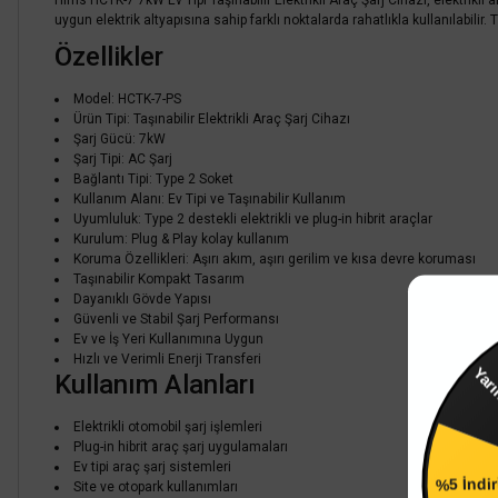
Hims HCTK-7 7kW Ev Tipi Taşınabilir Elektrikli Araç Şarj Cihazı, elektrikli 
uygun elektrik altyapısına sahip farklı noktalarda rahatlıkla kullanılabilir
Özellikler
Model: HCTK-7-PS
Ürün Tipi: Taşınabilir Elektrikli Araç Şarj Cihazı
Şarj Gücü: 7kW
Şarj Tipi: AC Şarj
Bağlantı Tipi: Type 2 Soket
Kullanım Alanı: Ev Tipi ve Taşınabilir Kullanım
Uyumluluk: Type 2 destekli elektrikli ve plug-in hibrit araçlar
Kurulum: Plug & Play kolay kullanım
Koruma Özellikleri: Aşırı akım, aşırı gerilim ve kısa devre koruması
Taşınabilir Kompakt Tasarım
Dayanıklı Gövde Yapısı
Güvenli ve Stabil Şarj Performansı
Ev ve İş Yeri Kullanımına Uygun
Hızlı ve Verimli Enerji Transferi
Kullanım Alanları
Yarın
Elektrikli otomobil şarj işlemleri
Plug-in hibrit araç şarj uygulamaları
Ev tipi araç şarj sistemleri
%5 İndi
Site ve otopark kullanımları