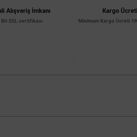
li Alışveriş İmkanı
Kargo Ücret
 Bit SSL sertifikası
Minimum Kargo Ücreti 199
Gönder
Kampanyalardan Haberdar Ol!
Güncel kampanyalar ve yenilikleri ilk bilen sen
ol.