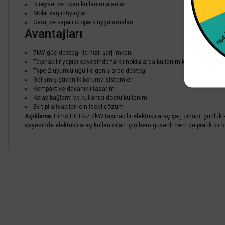
Bireysel ve ticari kullanım alanları
Mobil şarj ihtiyaçları
%4
Garaj ve kapalı otopark uygulamaları
Avantajları
7kW güç desteği ile hızlı şarj imkanı
Taşınabilir yapısı sayesinde farklı noktalarda kullanım kolaylığı
Type 2 uyumluluğu ile geniş araç desteği
Gelişmiş güvenlik koruma sistemleri
Kompakt ve dayanıklı tasarım
Kolay bağlantı ve kullanıcı dostu kullanım
Ev tipi altyapılar için ideal çözüm
Açıklama:
Hims HCTK-7 7kW taşınabilir elektrikli araç şarj cihazı, günlük
sayesinde elektrikli araç kullanıcıları için hem güvenli hem de pratik bir 
Bu ürünün fiyat bilgisi, resim, ürün açıklamalarında ve diğer konularda
Görüş ve önerileriniz için teşekkür ederiz.
Ürün resmi kalitesiz, bozuk veya görüntülenemiyor.
Ürün açıklamasında eksik bilgiler bulunuyor.