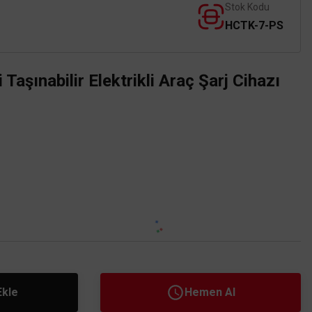
Stok Kodu
HCTK-7-PS
şınabilir Elektrikli Araç Şarj Cihazı
Ekle
Hemen Al