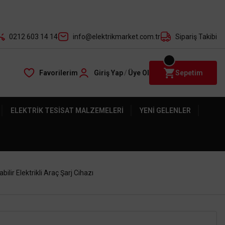
der ile
0212 603 14 14
info@elektrikmarket.com.tr
Sipariş Takibi
Favorilerim
Giriş Yap
/
Üye Ol
Sepetim
ELEKTRIK TESISAT MALZEMELERI
YENI GELENLER
lir Elektrikli Araç Şarj Cihazı