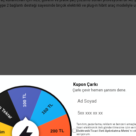
araç kullanıcıları için hızlı, güvenli ve pratik şarj çözümü sunan profesyonel bir AC
. Type 2 bağlantı desteği sayesinde birçok elektrikli ve plug-in hibrit araç modeliyle
Kupon Çarkı
Çarkı çevir hemen şansını dene.
100 TL
150 TL
 Tekrar
Tanıtım, pazarlama, reklam ve benzeri amaçla
ticari elektronik ileti gönderilmesine izin ver
200 TL
Elektronik Ticari İleti Aydınlatma Metni
'ni 
rim
veriyorum.