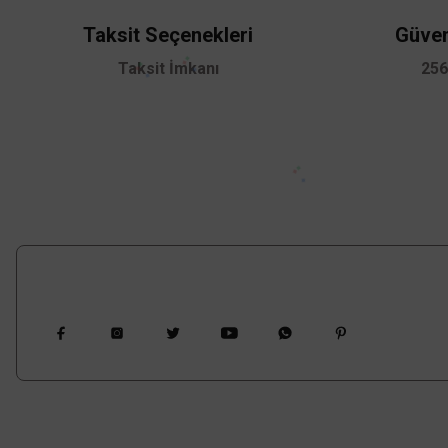
Ürün bilgilerinde hatalar bulunuyor.
Taksit Seçenekleri
Güven
Ürün fiyatı diğer sitelerden daha pahalı.
Taksit İmkanı
256
Bu ürüne benzer farklı alternatifler olmalı.
Bizi Takip Edin