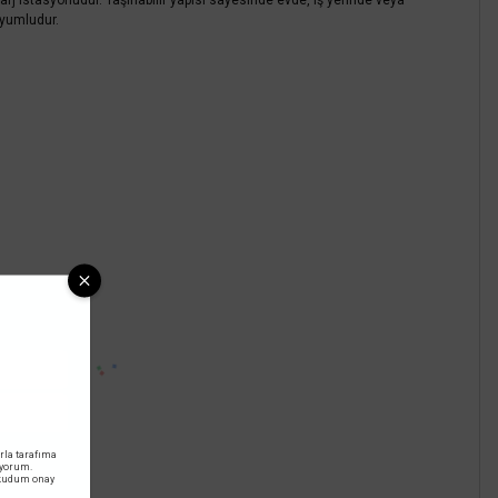
 şarj istasyonudur. Taşınabilir yapısı sayesinde evde, iş yerinde veya
 uyumludur.
rla tarafıma
iyorum.
okudum onay