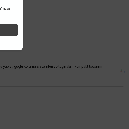
fınızca
lu yapısı, güçlü koruma sistemleri ve taşınabilir kompakt tasarımı
z.