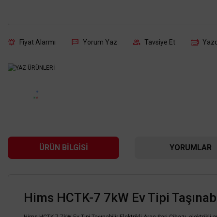
Fiyat Alarmı
Yorum Yaz
Tavsiye Et
Yazd
ÜRÜN BILGISI
YORUMLAR
Hims HCTK-7 7kW Ev Tipi Taşınabili