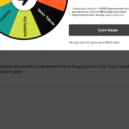
Yarın Tekrar
Paylaştığım bilgilerin
KVKK kapsamında tara
 İndirim
korunmasını, sms ve WhatsApp üzerinden
bilgilendirmeleri almayı
kabul ediyorum.
%3 İndirim
Çevir Kazan
Her gün yeni bir şans yarın tekrar çevir
 kullanım için güvenilir ve yüksek performanslı bir şarj çözümü sunar. Type 2 uyum
kullanım sağlar.
 yetersiz gördüğünüz noktaları öneri formunu kullanarak tarafımıza iletebilirsini
Bu ürüne ilk yorumu siz yapın!
Yorum Yaz