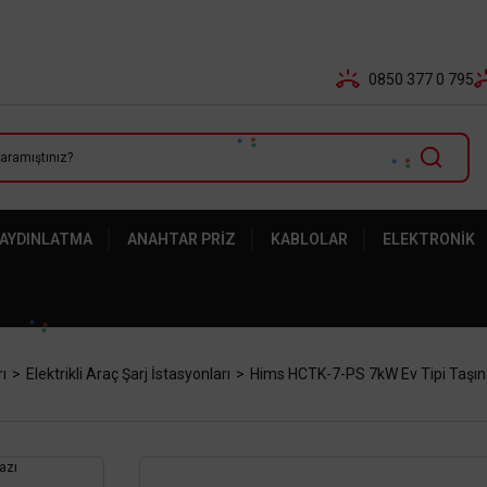
Tüm Banka Kartlarına Vade Farksız 3-5 Taksit Fırsatı Mailor
0850 377 0 795
 AYDINLATMA
ANAHTAR PRIZ
KABLOLAR
ELEKTRONIK
rı
Elektrikli Araç Şarj İstasyonları
Hims HCTK-7-PS 7kW Ev Tipi Taşınabi