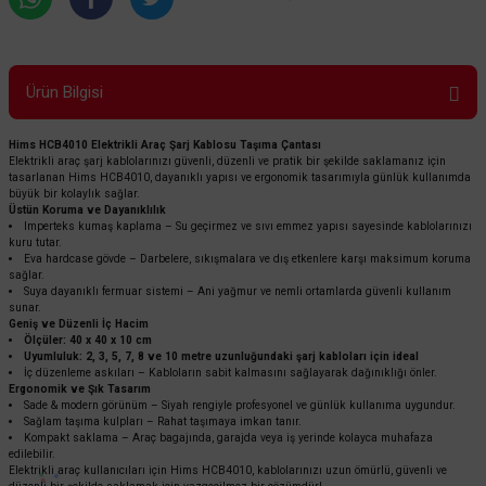
Ürün Bilgisi
Hims HCB4010 Elektrikli Araç Şarj Kablosu Taşıma Çantası
Elektrikli araç şarj kablolarınızı güvenli, düzenli ve pratik bir şekilde saklamanız için
tasarlanan Hims HCB4010, dayanıklı yapısı ve ergonomik tasarımıyla günlük kullanımda
büyük bir kolaylık sağlar.
Üstün Koruma ve Dayanıklılık
Imperteks kumaş kaplama – Su geçirmez ve sıvı emmez yapısı sayesinde kablolarınızı
kuru tutar.
Eva hardcase gövde – Darbelere, sıkışmalara ve dış etkenlere karşı maksimum koruma
sağlar.
Suya dayanıklı fermuar sistemi – Ani yağmur ve nemli ortamlarda güvenli kullanım
sunar.
Geniş ve Düzenli İç Hacim
Ölçüler: 40 x 40 x 10 cm
Uyumluluk: 2, 3, 5, 7, 8 ve 10 metre uzunluğundaki şarj kabloları için ideal
İç düzenleme askıları – Kabloların sabit kalmasını sağlayarak dağınıklığı önler.
Ergonomik ve Şık Tasarım
Sade & modern görünüm – Siyah rengiyle profesyonel ve günlük kullanıma uygundur.
Sağlam taşıma kulpları – Rahat taşımaya imkan tanır.
Kompakt saklama – Araç bagajında, garajda veya iş yerinde kolayca muhafaza
edilebilir.
Elektrikli araç kullanıcıları için Hims HCB4010, kablolarınızı uzun ömürlü, güvenli ve