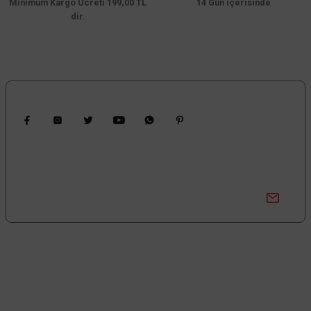
Minimum Kargo Ücreti 199,00 TL
Bu ürüne benzer farklı alternatifler olmalı.
14 Gün içerisinde
dir.
Gönder
Bizi Takip Edin
Kampanyalardan Haberdar Ol!
Güncel kampanyalar ve yenilikleri ilk bilen sen ol.
Bize Ulaşın
0850 377 0 795
0 (212) 603 14 14