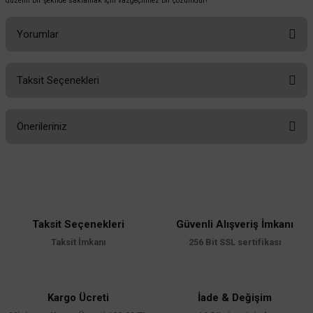
düzenli bir şekilde saklamak için vazgeçilmez bir çözümdür!
Yorumlar
Taksit Seçenekleri
Bu ürüne ilk yorumu siz yapın!
Önerileriniz
Yorum Yaz
Bu ürünün fiyat bilgisi, resim, ürün açıklamalarında ve diğer konularda
yetersiz gördüğünüz noktaları öneri formunu kullanarak tarafımıza
iletebilirsiniz.
Görüş ve önerileriniz için teşekkür ederiz.
Taksit Seçenekleri
Güvenli Alışveriş İmkanı
Ürün resmi kalitesiz, bozuk veya görüntülenemiyor.
Taksit İmkanı
256 Bit SSL sertifikası
Ürün açıklamasında eksik bilgiler bulunuyor.
Ürün bilgilerinde hatalar bulunuyor.
Ürün fiyatı diğer sitelerden daha pahalı.
Kargo Ücreti
İade & Değişim