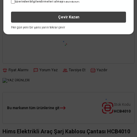
üzerinden bilgilendirmeleri almayı
kabul ediyorum.
Çevir Kazan
Her gün yeni bir şans yarın tekrar çevir
Fiyat Alarmı
Yorum Yaz
Tavsiye Et
Yazdır
Stok Kodu
Bu markanın tüm ürünlerine git
HCB4010
Hims Elektrikli Araç Şarj Kablosu Çantası HCB4010