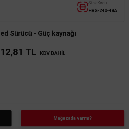
Stok Kodu
HBG-240-48A
 Sürücü - Güç kaynağı
212,81 TL
KDV DAHİL
Mağazada varmı?