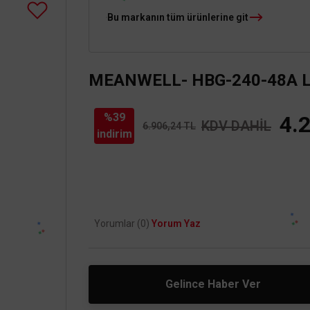
Bu markanın tüm ürünlerine git
MEANWELL- HBG-240-48A Led
%39
4.
KDV DAHİL
6.906,24 TL
indirim
Yorumlar (0)
Yorum Yaz
Gelince Haber Ver