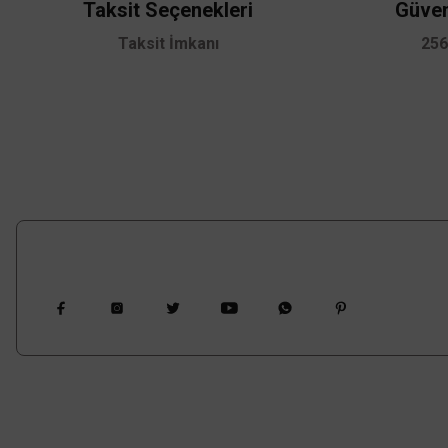
Taksit Seçenekleri
Güven
Ürün fiyatı diğer sitelerden daha pahalı.
Taksit İmkanı
256
Bu ürüne benzer farklı alternatifler olmalı.
Bizi Takip Edin