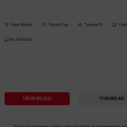
Fiyat Alarmı
Yorum Yaz
Tavsiye Et
Yazd
ÜRÜN BILGISI
YORUMLAR
"box-sizing: border-box; padding: 10px; font-family: hk_groteskregular; 