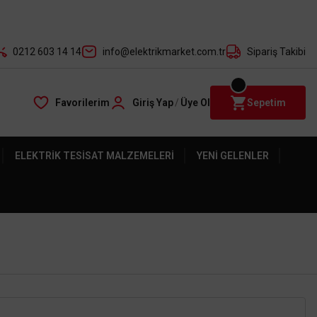
der ile
0212 603 14 14
info@elektrikmarket.com.tr
Sipariş Takibi
Favorilerim
Giriş Yap
/
Üye Ol
Sepetim
ELEKTRIK TESISAT MALZEMELERI
YENI GELENLER