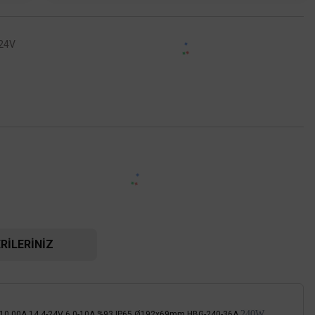
24V
RILERINIZ
240W
5);">24V 10.00A 14.4-24V 6.0-10A %93 IP65 Ø192x69mm HBG-240-36A