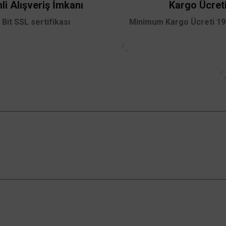
li Alışveriş İmkanı
Kargo Ücret
 Bit SSL sertifikası
Minimum Kargo Ücreti 199
Gönder
Kampanyalardan Haberdar Ol!
Güncel kampanyalar ve yenilikleri ilk bilen sen
ol.