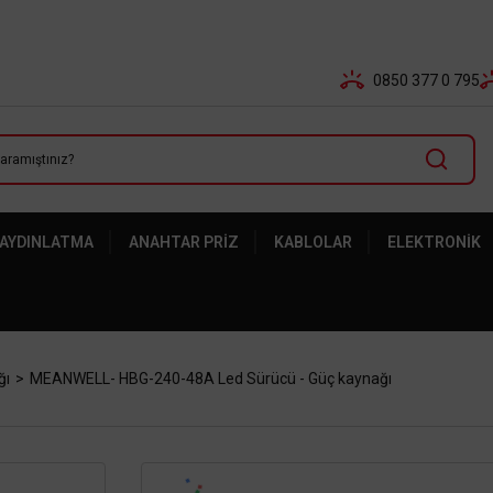
Tüm Banka Kartlarına Vade Farksız 3-5 Taksit Fırsatı Mailor
0850 377 0 795
 AYDINLATMA
ANAHTAR PRIZ
KABLOLAR
ELEKTRONIK
ğı
MEANWELL- HBG-240-48A Led Sürücü - Güç kaynağı