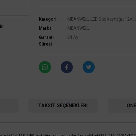
Kategori
MEANWELL LED Güç Kaynağı
,
12V
,
ır
Marka
MEANWELL
Garanti
24 Ay
Süresi
TAKSIT SEÇENEKLERI
ÖNE
color: rgb(104, 118, 140); text-align: center; border: 1px solid rgb(215, 215, 21