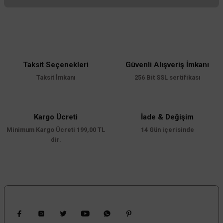
Bu ürünün fiyat bilgisi, resim, ürün açıklamalarında ve diğer konularda
yetersiz gördüğünüz noktaları öneri formunu kullanarak tarafımıza
iletebilirsiniz.
Görüş ve önerileriniz için teşekkür ederiz.
Taksit Seçenekleri
Güvenli Alışveriş İmkanı
Ürün resmi kalitesiz, bozuk veya görüntülenemiyor.
Taksit İmkanı
256 Bit SSL sertifikası
Ürün açıklamasında eksik bilgiler bulunuyor.
Ürün bilgilerinde hatalar bulunuyor.
Ürün fiyatı diğer sitelerden daha pahalı.
Kargo Ücreti
İade & Değişim
Minimum Kargo Ücreti 199,00 TL
Bu ürüne benzer farklı alternatifler olmalı.
14 Gün içerisinde
dir.
Gönder
Bizi Takip Edin