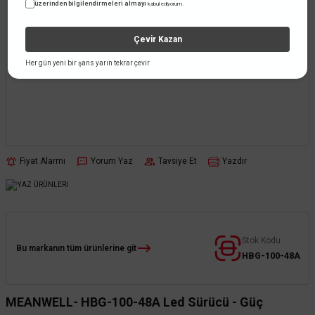
üzerinden bilgilendirmeleri almayı
kabul ediyorum.
Çevir Kazan
Her gün yeni bir şans yarın tekrar çevir
Fiyat Alarmı
Yorum Yaz
Tavsiye Et
Yazdır
Stok Kodu
Bu markanın tüm ürünlerine git
HBG-100-48A
MEANWELL- HBG-100-48A Led Sürücü - Güç