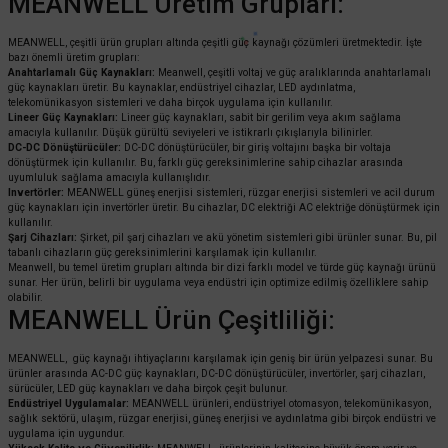
MEANWELL Üretim Grupları:
MEANWELL, çeşitli ürün grupları altında çeşitli güç kaynağı çözümleri üretmektedir. İşte
bazı önemli üretim grupları:
Anahtarlamalı Güç Kaynakları:
Meanwell, çeşitli voltaj ve güç aralıklarında anahtarlamalı
güç kaynakları üretir. Bu kaynaklar, endüstriyel cihazlar, LED aydınlatma,
telekomünikasyon sistemleri ve daha birçok uygulama için kullanılır.
Lineer Güç Kaynakları:
Lineer güç kaynakları, sabit bir gerilim veya akım sağlama
amacıyla kullanılır. Düşük gürültü seviyeleri ve istikrarlı çıkışlarıyla bilinirler.
DC-DC Dönüştürücüler:
DC-DC dönüştürücüler, bir giriş voltajını başka bir voltaja
dönüştürmek için kullanılır. Bu, farklı güç gereksinimlerine sahip cihazlar arasında
uyumluluk sağlama amacıyla kullanışlıdır.
Invertörler:
MEANWELL güneş enerjisi sistemleri, rüzgar enerjisi sistemleri ve acil durum
güç kaynakları için invertörler üretir. Bu cihazlar, DC elektriği AC elektriğe dönüştürmek için
kullanılır.
Şarj Cihazları:
Şirket, pil şarj cihazları ve akü yönetim sistemleri gibi ürünler sunar. Bu, pil
tabanlı cihazların güç gereksinimlerini karşılamak için kullanılır.
Meanwell, bu temel üretim grupları altında bir dizi farklı model ve türde güç kaynağı ürünü
sunar. Her ürün, belirli bir uygulama veya endüstri için optimize edilmiş özelliklere sahip
olabilir.
MEANWELL Ürün Çeşitliliği:
MEANWELL, güç kaynağı ihtiyaçlarını karşılamak için geniş bir ürün yelpazesi sunar. Bu
ürünler arasında AC-DC güç kaynakları, DC-DC dönüştürücüler, invertörler, şarj cihazları,
sürücüler, LED güç kaynakları ve daha birçok çeşit bulunur.
Endüstriyel Uygulamalar:
MEANWELL ürünleri, endüstriyel otomasyon, telekomünikasyon,
sağlık sektörü, ulaşım, rüzgar enerjisi, güneş enerjisi ve aydınlatma gibi birçok endüstri ve
uygulama için uygundur.