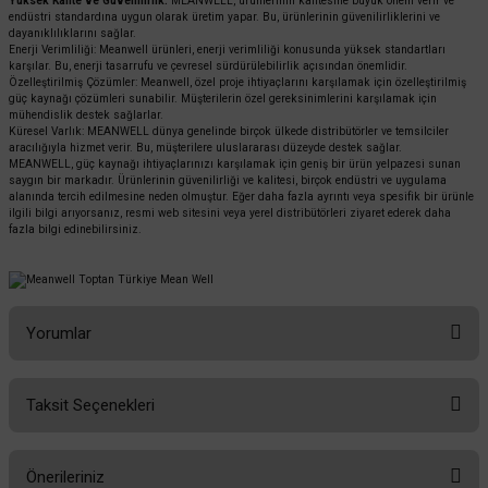
Yüksek Kalite ve Güvenilirlik:
MEANWELL, ürünlerinin kalitesine büyük önem verir ve
endüstri standardına uygun olarak üretim yapar. Bu, ürünlerinin güvenilirliklerini ve
dayanıklılıklarını sağlar.
Enerji Verimliliği: Meanwell ürünleri, enerji verimliliği konusunda yüksek standartları
karşılar. Bu, enerji tasarrufu ve çevresel sürdürülebilirlik açısından önemlidir.
Özelleştirilmiş Çözümler: Meanwell, özel proje ihtiyaçlarını karşılamak için özelleştirilmiş
güç kaynağı çözümleri sunabilir. Müşterilerin özel gereksinimlerini karşılamak için
mühendislik destek sağlarlar.
Küresel Varlık: MEANWELL dünya genelinde birçok ülkede distribütörler ve temsilciler
aracılığıyla hizmet verir. Bu, müşterilere uluslararası düzeyde destek sağlar.
MEANWELL, güç kaynağı ihtiyaçlarınızı karşılamak için geniş bir ürün yelpazesi sunan
saygın bir markadır. Ürünlerinin güvenilirliği ve kalitesi, birçok endüstri ve uygulama
alanında tercih edilmesine neden olmuştur. Eğer daha fazla ayrıntı veya spesifik bir ürünle
ilgili bilgi arıyorsanız, resmi web sitesini veya yerel distribütörleri ziyaret ederek daha
fazla bilgi edinebilirsiniz.
Yorumlar
Taksit Seçenekleri
Bu ürüne ilk yorumu siz yapın!
Önerileriniz
Yorum Yaz