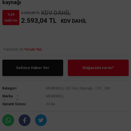
kaynağı
KDV DAHİL
4.250,88 TL
%39
2.593,04 TL
KDV DAHİL
indirim
Yorumlar (0)
Yorum Yaz
Gelince Haber Ver
Mağazada varmı?
Kategori
MEANWELL LED Güç Kaynağı
,
12V
,
24V
Marka
MEANWELL
Garanti Süresi
24 Ay