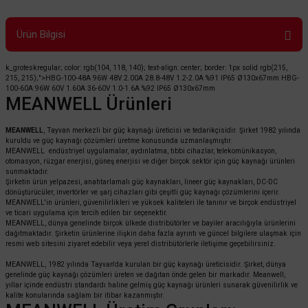
Ürün Bilgisi
k_groteskregular; color: rgb(104, 118, 140); text-align: center; border: 1px solid rgb(215,
215, 215);">HBG-100-48A 96W 48V 2.00A 28.8-48V 1.2-2.0A %91 IP65 Ø130x67mm HBG-
100-60A 96W 60V 1.60A 36-60V 1.0-1.6A %92 IP65 Ø130x67mm
MEANWELL Ürünleri
MEANWELL
, Tayvan merkezli bir güç kaynağı üreticisi ve tedarikçisidir. Şirket 1982 yılında
kuruldu ve güç kaynağı çözümleri üretme konusunda uzmanlaşmıştır.
MEANWELL endüstriyel uygulamalar, aydınlatma, tıbbi cihazlar, telekomünikasyon,
otomasyon, rüzgar enerjisi, güneş enerjisi ve diğer birçok sektör için güç kaynağı ürünleri
sunmaktadır.
Şirketin ürün yelpazesi, anahtarlamalı güç kaynakları, lineer güç kaynakları, DC-DC
dönüştürücüler, invertörler ve şarj cihazları gibi çeşitli güç kaynağı çözümlerini içerir.
MEANWELL'in ürünleri, güvenilirlikleri ve yüksek kaliteleri ile tanınır ve birçok endüstriyel
ve ticari uygulama için tercih edilen bir seçenektir.
MEANWELL, dünya genelinde birçok ülkede distribütörler ve bayiler aracılığıyla ürünlerini
dağıtmaktadır. Şirketin ürünlerine ilişkin daha fazla ayrıntı ve güncel bilgilere ulaşmak için
resmi web sitesini ziyaret edebilir veya yerel distribütörlerle iletişime geçebilirsiniz.
MEANWELL, 1982 yılında Tayvan'da kurulan bir güç kaynağı üreticisidir. Şirket, dünya
genelinde güç kaynağı çözümleri üreten ve dağıtan önde gelen bir markadır. Meanwell,
yıllar içinde endüstri standardı haline gelmiş güç kaynağı ürünleri sunarak güvenilirlik ve
kalite konularında sağlam bir itibar kazanmıştır.