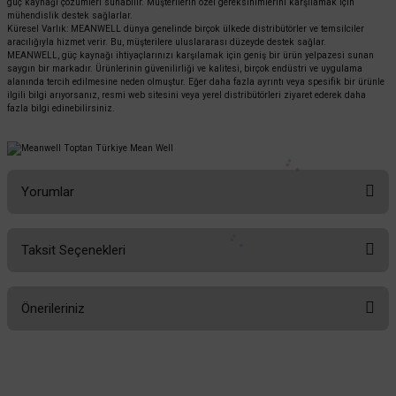
güç kaynağı çözümleri sunabilir. Müşterilerin özel gereksinimlerini karşılamak için
mühendislik destek sağlarlar.
Küresel Varlık: MEANWELL dünya genelinde birçok ülkede distribütörler ve temsilciler
aracılığıyla hizmet verir. Bu, müşterilere uluslararası düzeyde destek sağlar.
MEANWELL, güç kaynağı ihtiyaçlarınızı karşılamak için geniş bir ürün yelpazesi sunan
saygın bir markadır. Ürünlerinin güvenilirliği ve kalitesi, birçok endüstri ve uygulama
alanında tercih edilmesine neden olmuştur. Eğer daha fazla ayrıntı veya spesifik bir ürünle
ilgili bilgi arıyorsanız, resmi web sitesini veya yerel distribütörleri ziyaret ederek daha
fazla bilgi edinebilirsiniz.
Yorumlar
Taksit Seçenekleri
Bu ürüne ilk yorumu siz yapın!
Önerileriniz
Yorum Yaz
Bu ürünün fiyat bilgisi, resim, ürün açıklamalarında ve diğer konularda
yetersiz gördüğünüz noktaları öneri formunu kullanarak tarafımıza
iletebilirsiniz.