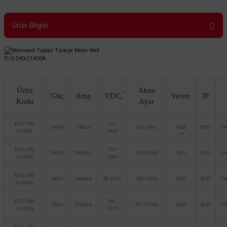
Ürün Bilgisi
ELG-240-C1400A
Ürün
Akım
Güç
Amp
VDC
Verim
IP
Kodu
Ayar
ELG-240-
172-
240W
700mA
350-700A
%92
IP65
24
C700A
-343V
ELG-240-
114-
240W
1050mA
525-1050A
%92
IP65
24
C1050A
228V
ELG-240-
240W
1400mA
86-171V
700-1400A
%93
IP65
24
C1400A
ELG-240-
69-
240W
1750mA
875-1750A
%93
IP65
24
C1750A
-137V
ELG-240-