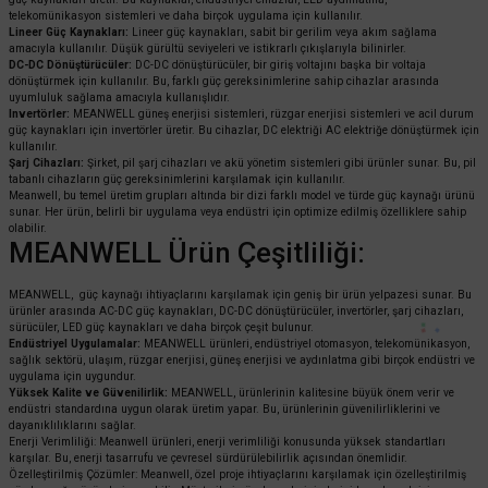
telekomünikasyon sistemleri ve daha birçok uygulama için kullanılır.
Lineer Güç Kaynakları:
Lineer güç kaynakları, sabit bir gerilim veya akım sağlama
amacıyla kullanılır. Düşük gürültü seviyeleri ve istikrarlı çıkışlarıyla bilinirler.
DC-DC Dönüştürücüler:
DC-DC dönüştürücüler, bir giriş voltajını başka bir voltaja
dönüştürmek için kullanılır. Bu, farklı güç gereksinimlerine sahip cihazlar arasında
uyumluluk sağlama amacıyla kullanışlıdır.
Invertörler:
MEANWELL güneş enerjisi sistemleri, rüzgar enerjisi sistemleri ve acil durum
güç kaynakları için invertörler üretir. Bu cihazlar, DC elektriği AC elektriğe dönüştürmek için
kullanılır.
Şarj Cihazları:
Şirket, pil şarj cihazları ve akü yönetim sistemleri gibi ürünler sunar. Bu, pil
tabanlı cihazların güç gereksinimlerini karşılamak için kullanılır.
Meanwell, bu temel üretim grupları altında bir dizi farklı model ve türde güç kaynağı ürünü
sunar. Her ürün, belirli bir uygulama veya endüstri için optimize edilmiş özelliklere sahip
olabilir.
MEANWELL Ürün Çeşitliliği:
MEANWELL, güç kaynağı ihtiyaçlarını karşılamak için geniş bir ürün yelpazesi sunar. Bu
ürünler arasında AC-DC güç kaynakları, DC-DC dönüştürücüler, invertörler, şarj cihazları,
sürücüler, LED güç kaynakları ve daha birçok çeşit bulunur.
Endüstriyel Uygulamalar:
MEANWELL ürünleri, endüstriyel otomasyon, telekomünikasyon,
sağlık sektörü, ulaşım, rüzgar enerjisi, güneş enerjisi ve aydınlatma gibi birçok endüstri ve
uygulama için uygundur.
Yüksek Kalite ve Güvenilirlik:
MEANWELL, ürünlerinin kalitesine büyük önem verir ve
endüstri standardına uygun olarak üretim yapar. Bu, ürünlerinin güvenilirliklerini ve
dayanıklılıklarını sağlar.
Enerji Verimliliği: Meanwell ürünleri, enerji verimliliği konusunda yüksek standartları
karşılar. Bu, enerji tasarrufu ve çevresel sürdürülebilirlik açısından önemlidir.
Özelleştirilmiş Çözümler: Meanwell, özel proje ihtiyaçlarını karşılamak için özelleştirilmiş