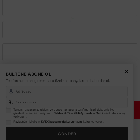
Vadeli Toptan Satış
Kurumsal
Alışveriş
BÜLTENE ABONE OL
Üyelik
Telefon numaranı girerek sana özel kampanyalardan haberdar ol.
© 2026
Elektrikmarket.com.tr
Tüm hakları saklıdır.
Sitemiz 256 Bit SSL ile
Tanıtım, pazarlama, reklam ve benzeri amaçlarla tarafıma ticari elektronik ileti
Güvende!
gönderilmesine izin veriyorum.
Elektronik Ticari İleti Aydınlatma Metni
'ni okudum onay
veriyorum.
Paylaştığım bilgilerin
KVKK kapsamında korunmasını
kabul ediyorum.
ETBİS
Sitemiz ETBİS sistemine kayıtlı güvenilir bir e-ticaret sitesidir.
GÖNDER