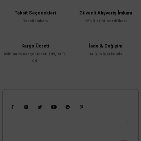
Görüş ve önerileriniz için teşekkür ederiz.
Taksit Seçenekleri
Güvenli Alışveriş İmkanı
Ürün resmi kalitesiz, bozuk veya görüntülenemiyor.
Taksit İmkanı
256 Bit SSL sertifikası
Ürün açıklamasında eksik bilgiler bulunuyor.
Ürün bilgilerinde hatalar bulunuyor.
Ürün fiyatı diğer sitelerden daha pahalı.
Kargo Ücreti
İade & Değişim
Minimum Kargo Ücreti 199,00 TL
Bu ürüne benzer farklı alternatifler olmalı.
14 Gün içerisinde
dir.
Gönder
Bizi Takip Edin
Kampanyalardan Haberdar Ol!
Güncel kampanyalar ve yenilikleri ilk bilen sen ol.