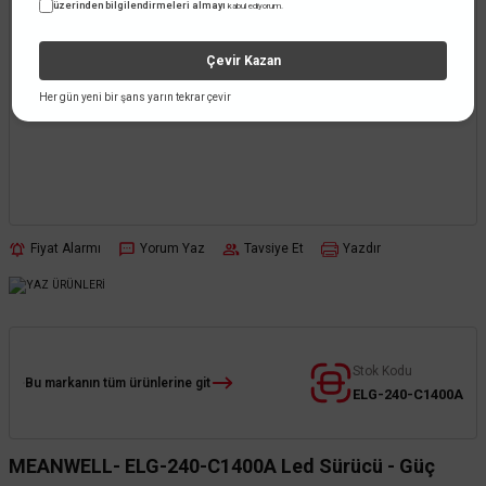
üzerinden bilgilendirmeleri almayı
kabul ediyorum.
Çevir Kazan
Her gün yeni bir şans yarın tekrar çevir
Fiyat Alarmı
Yorum Yaz
Tavsiye Et
Yazdır
Stok Kodu
Bu markanın tüm ürünlerine git
ELG-240-C1400A
MEANWELL- ELG-240-C1400A Led Sürücü - Güç