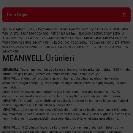
Ürün Bilgisi
1px solid rgb(215, 215, 215);">Amp VDC Akım Ayar Verim IP Boyut ELG-240-C700A
240W
700mA 172--343V 350-700A
%92
IP65 244x71x38mm ELG-240-C1050A
240W
1050mA
114-228V 525-1050A
%92
IP65
244x71x38mm
ELG-240-C1400A
240W
1400mA 86-171V
700-1400A
%93
IP65
244x71x38mm
ELG-240-C1750A
240W
1750mA 69--137V 875-1750A
%93
IP65
244x71x38mm
ELG-240-C2100A
240W
2100mA 57-115V 1050-2100A
%93
IP65
244x71x38mm
MEANWELL Ürünleri
MEANWELL
, Tayvan merkezli bir güç kaynağı üreticisi ve tedarikçisidir. Şirket 1982 yılında
kuruldu ve güç kaynağı çözümleri üretme konusunda uzmanlaşmıştır.
MEANWELL endüstriyel uygulamalar, aydınlatma, tıbbi cihazlar, telekomünikasyon,
otomasyon, rüzgar enerjisi, güneş enerjisi ve diğer birçok sektör için güç kaynağı ürünleri
sunmaktadır.
Şirketin ürün yelpazesi, anahtarlamalı güç kaynakları, lineer güç kaynakları, DC-DC
dönüştürücüler, invertörler ve şarj cihazları gibi çeşitli güç kaynağı çözümlerini içerir.
MEANWELL'in ürünleri, güvenilirlikleri ve yüksek kaliteleri ile tanınır ve birçok endüstriyel
ve ticari uygulama için tercih edilen bir seçenektir.
MEANWELL, dünya genelinde birçok ülkede distribütörler ve bayiler aracılığıyla ürünlerini
dağıtmaktadır. Şirketin ürünlerine ilişkin daha fazla ayrıntı ve güncel bilgilere ulaşmak için
resmi web sitesini ziyaret edebilir veya yerel distribütörlerle iletişime geçebilirsiniz.
MEANWELL, 1982 yılında Tayvan'da kurulan bir güç kaynağı üreticisidir. Şirket, dünya
genelinde güç kaynağı çözümleri üreten ve dağıtan önde gelen bir markadır. Meanwell,