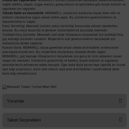
Endüstriyel Uygulamalar:
MEANWELL ürünleri, endüstriyel otomasyon, telekomünikasyon,
sağlık sektörü, ulaşım, rüzgar enerjisi, güneş enerjisi ve aydınlatma gibi birçok endüstri ve
uygulama için uygundur.
Yüksek Kalite ve Güvenilirlik:
MEANWELL, ürünlerinin kalitesine büyük önem verir ve
endüstri standardına uygun olarak üretim yapar. Bu, ürünlerinin güvenilirliklerini ve
dayanıklılıklarını sağlar.
Enerji Verimliliği: Meanwell ürünleri, enerji verimliliği konusunda yüksek standartları
karşılar. Bu, enerji tasarrufu ve çevresel sürdürülebilirlik açısından önemlidir.
Özelleştirilmiş Çözümler: Meanwell, özel proje ihtiyaçlarını karşılamak için özelleştirilmiş
güç kaynağı çözümleri sunabilir. Müşterilerin özel gereksinimlerini karşılamak için
mühendislik destek sağlarlar.
Küresel Varlık: MEANWELL dünya genelinde birçok ülkede distribütörler ve temsilciler
aracılığıyla hizmet verir. Bu, müşterilere uluslararası düzeyde destek sağlar.
MEANWELL, güç kaynağı ihtiyaçlarınızı karşılamak için geniş bir ürün yelpazesi sunan
saygın bir markadır. Ürünlerinin güvenilirliği ve kalitesi, birçok endüstri ve uygulama
alanında tercih edilmesine neden olmuştur. Eğer daha fazla ayrıntı veya spesifik bir ürünle
ilgili bilgi arıyorsanız, resmi web sitesini veya yerel distribütörleri ziyaret ederek daha
fazla bilgi edinebilirsiniz.
Yorumlar
Taksit Seçenekleri
Bu ürüne ilk yorumu siz yapın!