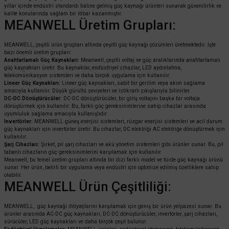
yıllar içinde endüstri standardı haline gelmiş güç kaynağı ürünleri sunarak güvenilirlik ve
kalite konularında sağlam bir itibar kazanmıştır.
MEANWELL Üretim Grupları:
MEANWELL, çeşitli ürün grupları altında çeşitli güç kaynağı çözümleri üretmektedir. İşte
bazı önemli üretim grupları:
Anahtarlamalı Güç Kaynakları:
Meanwell, çeşitli voltaj ve güç aralıklarında anahtarlamalı
güç kaynakları üretir. Bu kaynaklar, endüstriyel cihazlar, LED aydınlatma,
telekomünikasyon sistemleri ve daha birçok uygulama için kullanılır.
Lineer Güç Kaynakları:
Lineer güç kaynakları, sabit bir gerilim veya akım sağlama
amacıyla kullanılır. Düşük gürültü seviyeleri ve istikrarlı çıkışlarıyla bilinirler.
DC-DC Dönüştürücüler:
DC-DC dönüştürücüler, bir giriş voltajını başka bir voltaja
dönüştürmek için kullanılır. Bu, farklı güç gereksinimlerine sahip cihazlar arasında
uyumluluk sağlama amacıyla kullanışlıdır.
Invertörler:
MEANWELL güneş enerjisi sistemleri, rüzgar enerjisi sistemleri ve acil durum
güç kaynakları için invertörler üretir. Bu cihazlar, DC elektriği AC elektriğe dönüştürmek için
kullanılır.
Şarj Cihazları:
Şirket, pil şarj cihazları ve akü yönetim sistemleri gibi ürünler sunar. Bu, pil
tabanlı cihazların güç gereksinimlerini karşılamak için kullanılır.
Meanwell, bu temel üretim grupları altında bir dizi farklı model ve türde güç kaynağı ürünü
sunar. Her ürün, belirli bir uygulama veya endüstri için optimize edilmiş özelliklere sahip
olabilir.
MEANWELL Ürün Çeşitliliği:
MEANWELL, güç kaynağı ihtiyaçlarını karşılamak için geniş bir ürün yelpazesi sunar. Bu
ürünler arasında AC-DC güç kaynakları, DC-DC dönüştürücüler, invertörler, şarj cihazları,
sürücüler, LED güç kaynakları ve daha birçok çeşit bulunur.