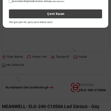
üzerinden bilgilendirmeleri almayı
kabul ediyorum.
Çevir Kazan
Her gün yeni bir şans yarın tekrar çevir
Fiyat Alarmı
Yorum Yaz
Tavsiye Et
Yazdır
Stok Kodu
Bu markanın tüm ürünlerine git
ELG-240-C1050A
MEANWELL- ELG-240-C1050A Led Sürücü - Güç