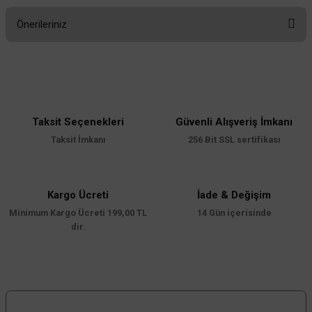
Önerileriniz
Yorum Yaz
Bu ürünün fiyat bilgisi, resim, ürün açıklamalarında ve diğer konularda
yetersiz gördüğünüz noktaları öneri formunu kullanarak tarafımıza
iletebilirsiniz.
Görüş ve önerileriniz için teşekkür ederiz.
Taksit Seçenekleri
Güvenli Alışveriş İmkanı
Ürün resmi kalitesiz, bozuk veya görüntülenemiyor.
Taksit İmkanı
256 Bit SSL sertifikası
Ürün açıklamasında eksik bilgiler bulunuyor.
Ürün bilgilerinde hatalar bulunuyor.
Ürün fiyatı diğer sitelerden daha pahalı.
Kargo Ücreti
İade & Değişim
Minimum Kargo Ücreti 199,00 TL
Bu ürüne benzer farklı alternatifler olmalı.
14 Gün içerisinde
dir.
Gönder
Bizi Takip Edin