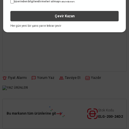
üzerinden bilgilendirmeleri almayı
kabul ediyorum.
Çevir Kazan
Her gün yeni bir şans yarın tekrar çevir
Fiyat Alarmı
Yorum Yaz
Tavsiye Et
Yazdır
Stok Kodu
Bu markanın tüm ürünlerine git
ELG-200-24D2