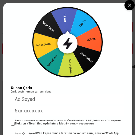
Tüm Banka Kartlarına Vade Farksız 3-5 Taksit Fırsatı Mailorder ile
100 TL
Yarın Tekrar
150 TL
%5 İndirim
200 TL
%4 İndirim
Yarın Tekrar
%3 İndirim
Anasayfa
Led Aydınlatma
Trafolar
MEANWELL LED Güç Kaynağı
MEAN
Kupon Çarkı
Çarkı çevir hemen şansını dene.
Tanıtım, pazarlama, reklam ve benzeri amaçlarla tarafıma ticari elektronik ileti gönderilmesine izin veriyorum.
Elektronik Ticari İleti Aydınlatma Metni
'ni okudum onay veriyorum.
KVKK kapsamında tarafınızca korunmasını, sms ve WhatsApp
Paylaştığım bilgilerin