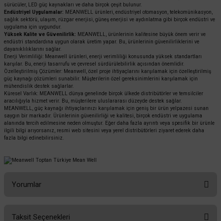
sürücüler, LED güç kaynakları ve daha birçok çeşit bulunur.
Endüstriyel Uygulamalar:
MEANWELL ürünleri, endüstriyel otomasyon, telekomünikasyon,
sağlık sektörü, ulaşım, rüzgar enerjisi, güneş enerjisi ve aydınlatma gibi birçok endüstri ve
uygulama için uygundur.
Yüksek Kalite ve Güvenilirlik:
MEANWELL, ürünlerinin kalitesine büyük önem verir ve
endüstri standardına uygun olarak üretim yapar. Bu, ürünlerinin güvenilirliklerini ve
dayanıklılıklarını sağlar.
Enerji Verimliliği: Meanwell ürünleri, enerji verimliliği konusunda yüksek standartları
karşılar. Bu, enerji tasarrufu ve çevresel sürdürülebilirlik açısından önemlidir.
Özelleştirilmiş Çözümler: Meanwell, özel proje ihtiyaçlarını karşılamak için özelleştirilmiş
güç kaynağı çözümleri sunabilir. Müşterilerin özel gereksinimlerini karşılamak için
mühendislik destek sağlarlar.
Küresel Varlık: MEANWELL dünya genelinde birçok ülkede distribütörler ve temsilciler
aracılığıyla hizmet verir. Bu, müşterilere uluslararası düzeyde destek sağlar.
MEANWELL, güç kaynağı ihtiyaçlarınızı karşılamak için geniş bir ürün yelpazesi sunan
saygın bir markadır. Ürünlerinin güvenilirliği ve kalitesi, birçok endüstri ve uygulama
alanında tercih edilmesine neden olmuştur. Eğer daha fazla ayrıntı veya spesifik bir ürünle
ilgili bilgi arıyorsanız, resmi web sitesini veya yerel distribütörleri ziyaret ederek daha
fazla bilgi edinebilirsiniz.
Yorumlar
Taksit Seçenekleri