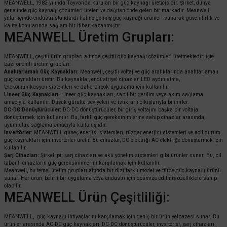
MEANWELL, 1982 yılında Tayvan'da kurulan bir güç kaynağı üreticisidir. Şirket, dünya
genelinde güç kaynağı çözümleri üreten ve dağıtan önde gelen bir markadır. Meanwell,
yıllar içinde endüstri standardı haline gelmiş güç kaynağı ürünleri sunarak güvenilirlik ve
kalite konularında sağlam bir itibar kazanmıştır.
MEANWELL Üretim Grupları:
MEANWELL, çeşitli ürün grupları altında çeşitli güç kaynağı çözümleri üretmektedir. İşte
bazı önemli üretim grupları:
Anahtarlamalı Güç Kaynakları:
Meanwell, çeşitli voltaj ve güç aralıklarında anahtarlamalı
güç kaynakları üretir. Bu kaynaklar, endüstriyel cihazlar, LED aydınlatma,
telekomünikasyon sistemleri ve daha birçok uygulama için kullanılır.
Lineer Güç Kaynakları:
Lineer güç kaynakları, sabit bir gerilim veya akım sağlama
amacıyla kullanılır. Düşük gürültü seviyeleri ve istikrarlı çıkışlarıyla bilinirler.
DC-DC Dönüştürücüler:
DC-DC dönüştürücüler, bir giriş voltajını başka bir voltaja
dönüştürmek için kullanılır. Bu, farklı güç gereksinimlerine sahip cihazlar arasında
uyumluluk sağlama amacıyla kullanışlıdır.
Invertörler:
MEANWELL güneş enerjisi sistemleri, rüzgar enerjisi sistemleri ve acil durum
güç kaynakları için invertörler üretir. Bu cihazlar, DC elektriği AC elektriğe dönüştürmek için
kullanılır.
Şarj Cihazları:
Şirket, pil şarj cihazları ve akü yönetim sistemleri gibi ürünler sunar. Bu, pil
tabanlı cihazların güç gereksinimlerini karşılamak için kullanılır.
Meanwell, bu temel üretim grupları altında bir dizi farklı model ve türde güç kaynağı ürünü
sunar. Her ürün, belirli bir uygulama veya endüstri için optimize edilmiş özelliklere sahip
olabilir.
MEANWELL Ürün Çeşitliliği:
MEANWELL, güç kaynağı ihtiyaçlarını karşılamak için geniş bir ürün yelpazesi sunar. Bu
ürünler arasında AC-DC güç kaynakları, DC-DC dönüştürücüler, invertörler, şarj cihazları,