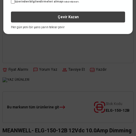
üzerinden bilgilendirmeleri almayı
kabul ediyorum.
Çevir Kazan
Her gün yeni bir şans yarın tekrar çevir
Fiyat Alarmı
Yorum Yaz
Tavsiye Et
Yazdır
Stok Kodu
Bu markanın tüm ürünlerine git
ELG-150-12B
MEANWELL- ELG-150-12B 12Vdc 10.0Amp Dimming