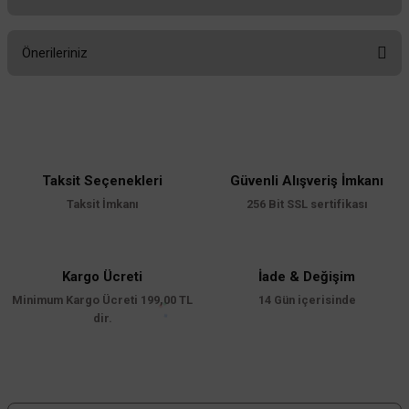
Bu ürüne ilk yorumu siz yapın!
Önerileriniz
Yorum Yaz
Bu ürünün fiyat bilgisi, resim, ürün açıklamalarında ve diğer konularda
yetersiz gördüğünüz noktaları öneri formunu kullanarak tarafımıza
iletebilirsiniz.
Görüş ve önerileriniz için teşekkür ederiz.
Taksit Seçenekleri
Güvenli Alışveriş İmkanı
Ürün resmi kalitesiz, bozuk veya görüntülenemiyor.
Taksit İmkanı
256 Bit SSL sertifikası
Ürün açıklamasında eksik bilgiler bulunuyor.
Ürün bilgilerinde hatalar bulunuyor.
Ürün fiyatı diğer sitelerden daha pahalı.
Kargo Ücreti
İade & Değişim
Minimum Kargo Ücreti 199,00 TL
Bu ürüne benzer farklı alternatifler olmalı.
14 Gün içerisinde
dir.