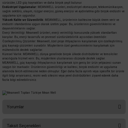
sürücüler, LED güç kaynakları ve daha birçok çeşit bulunur.
Endüstriyel Uygulamalar:
MEANWELL ürünleri, endüstriyel otomasyon, telekomünikasyon,
sağlık sektörü, ulaşım, rüzgar enerjisi, güneş enerjisi ve aydınlatma gibi birçok endüstri ve
uygulama için uygundur.
Yüksek Kalite ve Güvenilirlik:
MEANWELL, ürünlerinin kalitesine büyük önem verir ve
endüstri standardına uygun olarak üretim yapar. Bu, ürünlerinin güvenilirliklerini ve
dayanıklılıklarını sağlar.
Enerji Verimliliği: Meanwell ürünleri, enerji verimliliği konusunda yüksek standartları
karşılar. Bu, enerji tasarrufu ve çevresel sürdürülebilirlik açısından önemlidir.
Özelleştirilmiş Çözümler: Meanwell, özel proje ihtiyaçlarını karşılamak için özelleştirilmiş
güç kaynağı çözümleri sunabilir. Müşterilerin özel gereksinimlerini karşılamak için
mühendislik destek sağlarlar.
Küresel Varlık: MEANWELL dünya genelinde birçok ülkede distribütörler ve temsilciler
aracılığıyla hizmet verir. Bu, müşterilere uluslararası düzeyde destek sağlar.
MEANWELL, güç kaynağı ihtiyaçlarınızı karşılamak için geniş bir ürün yelpazesi sunan
saygın bir markadır. Ürünlerinin güvenilirliği ve kalitesi, birçok endüstri ve uygulama
alanında tercih edilmesine neden olmuştur. Eğer daha fazla ayrıntı veya spesifik bir ürünle
ilgili bilgi arıyorsanız, resmi web sitesini veya yerel distribütörleri ziyaret ederek daha
fazla bilgi edinebilirsiniz.
Yorumlar
Taksit Seçenekleri