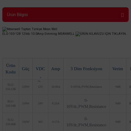
Ürün Bilgisi
ELG-150-12B 12Vdc 10.0Amp Dimming MEANWELL
ÜRÜN KILAVUZU İÇİN TIKLAYIN..
Ürün
Güç
VDC
Amp
3 Dim Fonksiyon
Verim
Kodu
ELG-
120W
12V
10.00A
0-10Vdc,PWM,Resistance
%88
I
150-12B
0-
ELG-
150W
24V
6.25A
%89
I
150-24B
10Vdc,PWM,Resistance
0-
ELG-
150W
36V
4.17A
%90
I
150-36B
10Vdc,PWM,Resistance