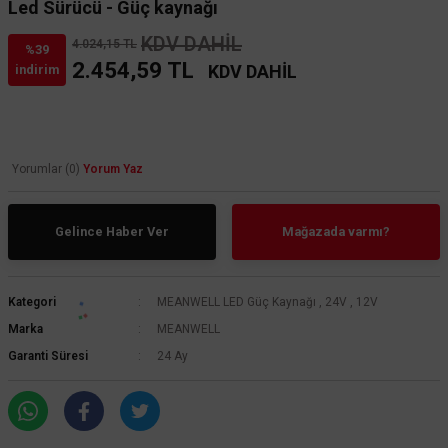
Led Sürücü - Güç kaynağı
KDV DAHİL
4.024,15 TL
%39
2.454,59 TL
KDV DAHİL
indirim
Yorumlar (0)
Yorum Yaz
Gelince Haber Ver
Mağazada varmı?
Kategori
MEANWELL LED Güç Kaynağı
,
24V
,
12V
Marka
MEANWELL
Garanti Süresi
24 Ay