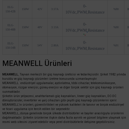
0-
ELG-
150W
42V
3.57A
%90
I
150-42B
10Vdc,PWM,Resistance
0-
ELG-
150W
48V
3.13A
%90
I
150-48B
10Vdc,PWM,Resistance
0-
ELG-
150W
54V
2.80A
%91
I
150-54B
10Vdc,PWM,Resistance
MEANWELL Ürünleri
MEANWELL
, Tayvan merkezli bir güç kaynağı üreticisi ve tedarikçisidir. Şirket 1982 yılında
kuruldu ve güç kaynağı çözümleri üretme konusunda uzmanlaşmıştır.
MEANWELL endüstriyel uygulamalar, aydınlatma, tıbbi cihazlar, telekomünikasyon,
otomasyon, rüzgar enerjisi, güneş enerjisi ve diğer birçok sektör için güç kaynağı ürünleri
sunmaktadır.
Şirketin ürün yelpazesi, anahtarlamalı güç kaynakları, lineer güç kaynakları, DC-DC
dönüştürücüler, invertörler ve şarj cihazları gibi çeşitli güç kaynağı çözümlerini içerir.
MEANWELL'in ürünleri, güvenilirlikleri ve yüksek kaliteleri ile tanınır ve birçok endüstriyel
ve ticari uygulama için tercih edilen bir seçenektir.
MEANWELL, dünya genelinde birçok ülkede distribütörler ve bayiler aracılığıyla ürünlerini
dağıtmaktadır. Şirketin ürünlerine ilişkin daha fazla ayrıntı ve güncel bilgilere ulaşmak için
resmi web sitesini ziyaret edebilir veya yerel distribütörlerle iletişime geçebilirsiniz.