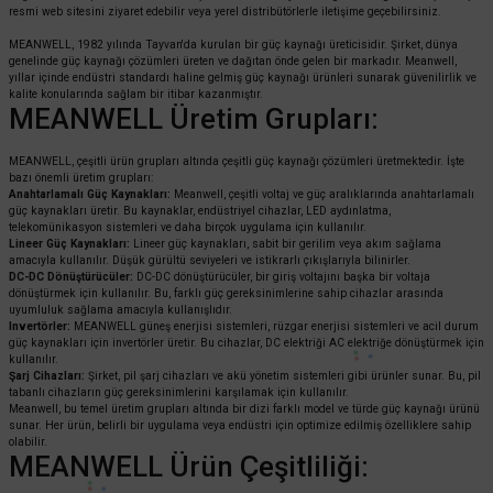
resmi web sitesini ziyaret edebilir veya yerel distribütörlerle iletişime geçebilirsiniz.
MEANWELL, 1982 yılında Tayvan'da kurulan bir güç kaynağı üreticisidir. Şirket, dünya
genelinde güç kaynağı çözümleri üreten ve dağıtan önde gelen bir markadır. Meanwell,
yıllar içinde endüstri standardı haline gelmiş güç kaynağı ürünleri sunarak güvenilirlik ve
kalite konularında sağlam bir itibar kazanmıştır.
MEANWELL Üretim Grupları:
MEANWELL, çeşitli ürün grupları altında çeşitli güç kaynağı çözümleri üretmektedir. İşte
bazı önemli üretim grupları:
Anahtarlamalı Güç Kaynakları:
Meanwell, çeşitli voltaj ve güç aralıklarında anahtarlamalı
güç kaynakları üretir. Bu kaynaklar, endüstriyel cihazlar, LED aydınlatma,
telekomünikasyon sistemleri ve daha birçok uygulama için kullanılır.
Lineer Güç Kaynakları:
Lineer güç kaynakları, sabit bir gerilim veya akım sağlama
amacıyla kullanılır. Düşük gürültü seviyeleri ve istikrarlı çıkışlarıyla bilinirler.
DC-DC Dönüştürücüler:
DC-DC dönüştürücüler, bir giriş voltajını başka bir voltaja
dönüştürmek için kullanılır. Bu, farklı güç gereksinimlerine sahip cihazlar arasında
uyumluluk sağlama amacıyla kullanışlıdır.
Invertörler:
MEANWELL güneş enerjisi sistemleri, rüzgar enerjisi sistemleri ve acil durum
güç kaynakları için invertörler üretir. Bu cihazlar, DC elektriği AC elektriğe dönüştürmek için
kullanılır.
Şarj Cihazları:
Şirket, pil şarj cihazları ve akü yönetim sistemleri gibi ürünler sunar. Bu, pil
tabanlı cihazların güç gereksinimlerini karşılamak için kullanılır.
Meanwell, bu temel üretim grupları altında bir dizi farklı model ve türde güç kaynağı ürünü
sunar. Her ürün, belirli bir uygulama veya endüstri için optimize edilmiş özelliklere sahip
olabilir.
MEANWELL Ürün Çeşitliliği: