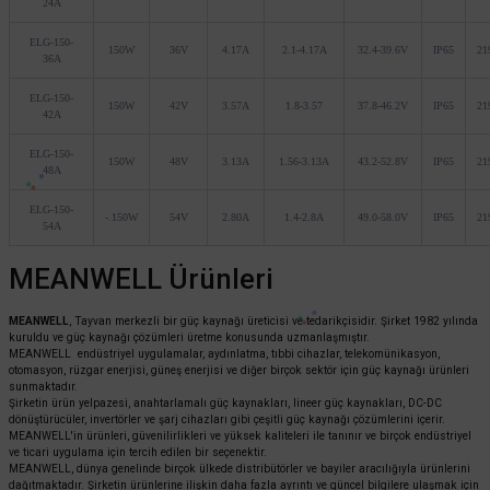
24A
ELG-150-
150W
36V
4.17A
2.1-4.17A
32.4-39.6V
IP65
21
36A
ELG-150-
150W
42V
3.57A
1.8-3.57
37.8-46.2V
IP65
21
42A
ELG-150-
150W
48V
3.13A
1.56-3.13A
43.2-52.8V
IP65
21
48A
ELG-150-
-.150W
54V
2.80A
1.4-2.8A
49.0-58.0V
IP65
21
54A
MEANWELL Ürünleri
MEANWELL
, Tayvan merkezli bir güç kaynağı üreticisi ve tedarikçisidir. Şirket 1982 yılında
kuruldu ve güç kaynağı çözümleri üretme konusunda uzmanlaşmıştır.
MEANWELL endüstriyel uygulamalar, aydınlatma, tıbbi cihazlar, telekomünikasyon,
otomasyon, rüzgar enerjisi, güneş enerjisi ve diğer birçok sektör için güç kaynağı ürünleri
sunmaktadır.
Şirketin ürün yelpazesi, anahtarlamalı güç kaynakları, lineer güç kaynakları, DC-DC
dönüştürücüler, invertörler ve şarj cihazları gibi çeşitli güç kaynağı çözümlerini içerir.
MEANWELL'in ürünleri, güvenilirlikleri ve yüksek kaliteleri ile tanınır ve birçok endüstriyel
ve ticari uygulama için tercih edilen bir seçenektir.
MEANWELL, dünya genelinde birçok ülkede distribütörler ve bayiler aracılığıyla ürünlerini
dağıtmaktadır. Şirketin ürünlerine ilişkin daha fazla ayrıntı ve güncel bilgilere ulaşmak için