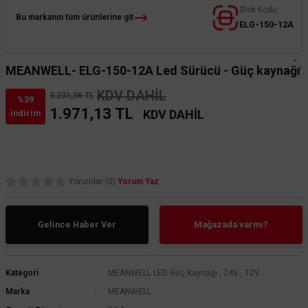
Stok Kodu
Bu markanın tüm ürünlerine git
TSE'li Poli
Masa Lambaları
ELG-150-12A
Borular (6 
Duvar Aplikleri
MEANWELL- ELG-150-12A Led Sürücü - Güç kaynağı
KDV DAHİL
3.231,36 TL
%39
1.971,13 TL
KDV DAHİL
indirim
Yorumlar (0)
Yorum Yaz
Gelince Haber Ver
Mağazada varmı?
Kategori
MEANWELL LED Güç Kaynağı
,
24V
,
12V
Marka
MEANWELL