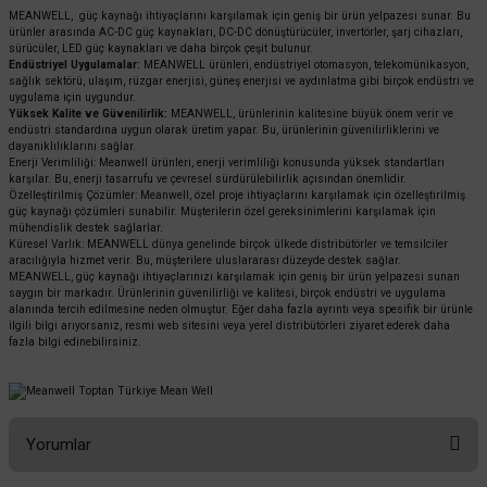
MEANWELL, güç kaynağı ihtiyaçlarını karşılamak için geniş bir ürün yelpazesi sunar. Bu
ürünler arasında AC-DC güç kaynakları, DC-DC dönüştürücüler, invertörler, şarj cihazları,
sürücüler, LED güç kaynakları ve daha birçok çeşit bulunur.
Endüstriyel Uygulamalar:
MEANWELL ürünleri, endüstriyel otomasyon, telekomünikasyon,
sağlık sektörü, ulaşım, rüzgar enerjisi, güneş enerjisi ve aydınlatma gibi birçok endüstri ve
uygulama için uygundur.
Yüksek Kalite ve Güvenilirlik:
MEANWELL, ürünlerinin kalitesine büyük önem verir ve
endüstri standardına uygun olarak üretim yapar. Bu, ürünlerinin güvenilirliklerini ve
dayanıklılıklarını sağlar.
Enerji Verimliliği: Meanwell ürünleri, enerji verimliliği konusunda yüksek standartları
karşılar. Bu, enerji tasarrufu ve çevresel sürdürülebilirlik açısından önemlidir.
Özelleştirilmiş Çözümler: Meanwell, özel proje ihtiyaçlarını karşılamak için özelleştirilmiş
güç kaynağı çözümleri sunabilir. Müşterilerin özel gereksinimlerini karşılamak için
mühendislik destek sağlarlar.
Küresel Varlık: MEANWELL dünya genelinde birçok ülkede distribütörler ve temsilciler
aracılığıyla hizmet verir. Bu, müşterilere uluslararası düzeyde destek sağlar.
MEANWELL, güç kaynağı ihtiyaçlarınızı karşılamak için geniş bir ürün yelpazesi sunan
saygın bir markadır. Ürünlerinin güvenilirliği ve kalitesi, birçok endüstri ve uygulama
alanında tercih edilmesine neden olmuştur. Eğer daha fazla ayrıntı veya spesifik bir ürünle
ilgili bilgi arıyorsanız, resmi web sitesini veya yerel distribütörleri ziyaret ederek daha
fazla bilgi edinebilirsiniz.
Yorumlar