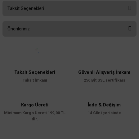
Taksit Seçenekleri
Bu ürüne ilk yorumu siz yapın!
Önerileriniz
Yorum Yaz
Bu ürünün fiyat bilgisi, resim, ürün açıklamalarında ve diğer konularda
yetersiz gördüğünüz noktaları öneri formunu kullanarak tarafımıza
iletebilirsiniz.
Görüş ve önerileriniz için teşekkür ederiz.
Taksit Seçenekleri
Güvenli Alışveriş İmkanı
Ürün resmi kalitesiz, bozuk veya görüntülenemiyor.
Taksit İmkanı
256 Bit SSL sertifikası
Ürün açıklamasında eksik bilgiler bulunuyor.
Ürün bilgilerinde hatalar bulunuyor.
Ürün fiyatı diğer sitelerden daha pahalı.
Kargo Ücreti
İade & Değişim
Minimum Kargo Ücreti 199,00 TL
Bu ürüne benzer farklı alternatifler olmalı.
14 Gün içerisinde
dir.