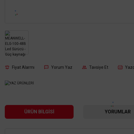
Fiyat Alarmı
Yorum Yaz
Tavsiye Et
Yazd
ÜRÜN BILGISI
YORUMLAR