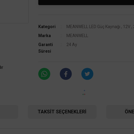
Kategori
MEANWELL LED Güç Kaynağı
,
12V
,
Marka
MEANWELL
Garanti
24 Ay
Süresi
ır
TAKSIT SEÇENEKLERI
ÖNE