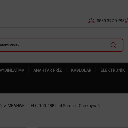
Tüm Banka Kartlarına Vade Farksız 3-5 Taksit Fırsatı Mailor
0850 377 0 795
 AYDINLATMA
ANAHTAR PRIZ
KABLOLAR
ELEKTRONIK
ğı
MEANWELL- ELG-100-48B Led Sürücü - Güç kaynağı