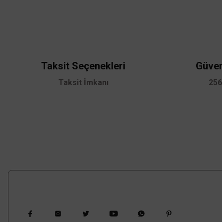
Görüş ve önerileriniz için teşekkür ederiz.
Ürün resmi kalitesiz, bozuk veya görüntülenemiyor.
Ürün açıklamasında eksik bilgiler bulunuyor.
Ürün bilgilerinde hatalar bulunuyor.
Taksit Seçenekleri
Güven
Ürün fiyatı diğer sitelerden daha pahalı.
Taksit İmkanı
256
Bu ürüne benzer farklı alternatifler olmalı.
Bizi Takip Edin