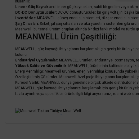
kullanılır.
Lineer Güç Kaynakları:
Lineer güç kaynakları, sabit bir gerilim veya akım sa
DC-DC Dönüştürücüler:
DC-DC dönüştürücüler, bir giriş voltajını başka b
Invertörler:
MEANWELL güneş enerjisi sistemleri, rüzgar enerjisi sistemler
Şarj Cihazları:
Şirket, pil şarj cihazları ve akü yönetim sistemleri gibi ürün
Meanwell, bu temel üretim grupları altında bir dizi farklı model ve türde g
MEANWELL Ürün Çeşitliliği:
MEANWELL, güç kaynağı ihtiyaçlarını karşılamak için geniş bir ürün yelpa
bulunur.
Endüstriyel Uygulamalar:
MEANWELL ürünleri, endüstriyel otomasyon, tele
Yüksek Kalite ve Güvenilirlik:
MEANWELL, ürünlerinin kalitesine büyük öne
Enerji Verimliliği: Meanwell ürünleri, enerji verimliliği konusunda yüksek s
Özelleştirilmiş Çözümler: Meanwell, özel proje ihtiyaçlarını karşılamak iç
Küresel Varlık: MEANWELL dünya genelinde birçok ülkede distribütörler ve 
MEANWELL, güç kaynağı ihtiyaçlarınızı karşılamak için geniş bir ürün yel
fazla ayrıntı veya spesifik bir ürünle ilgili bilgi arıyorsanız, resmi web site
Bu ürünün fiyat bilgisi, resim, ürün açıklamalarında ve diğer konularda