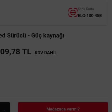
Stok Kodu
ELG-100-48B
 Sürücü - Güç kaynağı
009,78 TL
KDV DAHİL
Mağazada varmı?