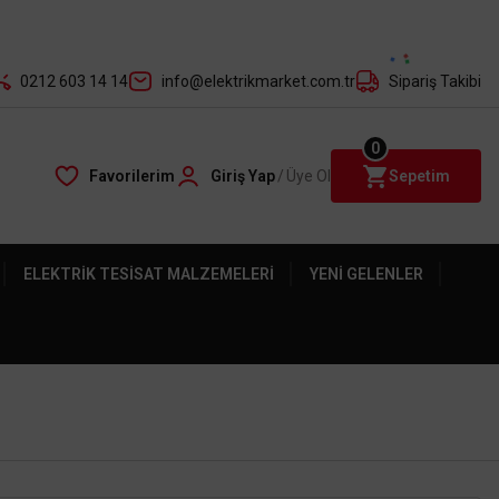
der ile
0212 603 14 14
info@elektrikmarket.com.tr
Sipariş Takibi
0
Favorilerim
Giriş Yap
/
Üye Ol
Sepetim
ELEKTRIK TESISAT MALZEMELERI
YENI GELENLER