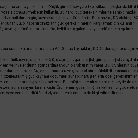
ğlama amacıyla kullanılır. Düşük gürültü seviyeleri ve istikrarlı çıkışlarıyla bilinirl
ir voltaja dönüştürmek için kullanılır. Bu, farklı güç gereksinimlerine sahip cihazl
i ve acil durum güç kaynakları için invertörler üretir. Bu cihazlar, DC elektriği AC 
ler sunar. Bu, pil tabanlı cihazların güç gereksinimlerini karşılamak için kullanılır.
üç kaynağı ürünü sunar. Her ürün, belirli bir uygulama veya endüstri için optimize ed
zesi sunar. Bu ürünler arasında AC-DC güç kaynakları, DC-DC dönüştürücüler, invert
komünikasyon, sağlık sektörü, ulaşım, rüzgar enerjisi, güneş enerjisi ve aydınla
m verir ve endüstri standardına uygun olarak üretim yapar. Bu, ürünlerinin güvenilir
tandartları karşılar. Bu, enerji tasarrufu ve çevresel sürdürülebilirlik açısından öne
in özelleştirilmiş güç kaynağı çözümleri sunabilir. Müşterilerin özel gereksinimler
temsilciler aracılığıyla hizmet verir. Bu, müşterilere uluslararası düzeyde destek
pazesi sunan saygın bir markadır. Ürünlerinin güvenilirliği ve kalitesi, birçok en
sini veya yerel distribütörleri ziyaret ederek daha fazla bilgi edinebilirsiniz.
 yetersiz gördüğünüz noktaları öneri formunu kullanarak tarafımıza iletebilirsini