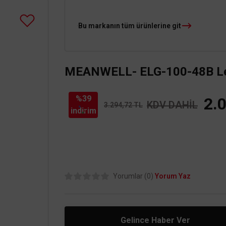
Bu markanın tüm ürünlerine git
MEANWELL- ELG-100-48B Led
%39
2.
KDV DAHİL
3.294,72 TL
indirim
Yorumlar (0)
Yorum Yaz
Gelince Haber Ver