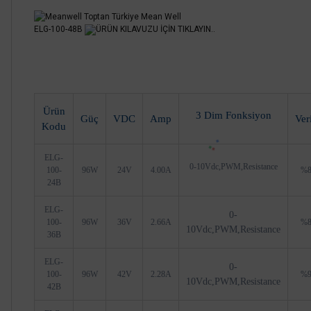
ELG-100-48B
ÜRÜN KILAVUZU İÇİN TIKLAYIN..
Ürün
3 Dim Fonksiyon
Güç
VDC
Amp
Ver
Kodu
ELG-
0-10Vdc,PWM,Resistance
100-
96W
24V
4.00A
%8
24B
ELG-
0-
100-
96W
36V
2.66A
%8
10Vdc,PWM,Resistance
36B
ELG-
0-
100-
96W
42V
2.28A
%9
10Vdc,PWM,Resistance
42B