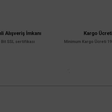
Bu ürüne ilk yorumu siz yapın!
Yorum Yaz
li Alışveriş İmkanı
Kargo Ücret
 Bit SSL sertifikası
Minimum Kargo Ücreti 199
Gönder
Kampanyalardan Haberdar Ol!
Güncel kampanyalar ve yenilikleri ilk bilen sen
ol.