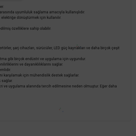
er.
ar arasında uyumluluk sağlama amacıyla kullanışlıdır.
elektriğe dönüştürmek için kullanılır.
ilmiş özelliklere sahip olabilir.
örler, şarj cihazları, sürücüler, LED güç kaynakları ve daha birçok çeşit
tma gibi birçok endüstri ve uygulama için uygundur.
liklerini ve dayanıklılıklarını sağlar.
mlidir.
ini karşılamak için mühendislik destek sağlarlar.
 sağlar.
düstri ve uygulama alanında tercih edilmesine neden olmuştur. Eğer daha
z.