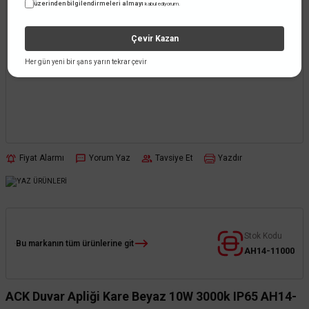
üzerinden bilgilendirmeleri almayı
kabul ediyorum.
Çevir Kazan
Her gün yeni bir şans yarın tekrar çevir
Fiyat Alarmı
Yorum Yaz
Tavsiye Et
Yazdır
Stok Kodu
Bu markanın tüm ürünlerine git
AH14-11000
ACK Duvar Apliği Kare Beyaz 10W 3000k IP65 AH14-