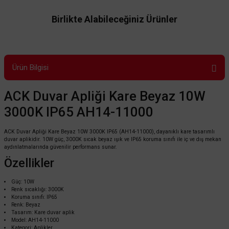
Birlikte Alabileceğiniz Ürünler
Ürün Bilgisi
ACK Duvar Apliği Kare Beyaz 10W
3000K IP65 AH14-11000
TÜKENDİ
ACK Duvar Apliği Kare Beyaz 10W 3000K IP65 (AH14-11000), dayanıklı kare tasarımlı
duvar aplikidir. 10W güç, 3000K sıcak beyaz ışık ve IP65 koruma sınıfı ile iç ve dış mekan
aydınlatmalarında güvenilir performans sunar.
Özellikler
Güç: 10W
Renk sıcaklığı: 3000K
Koruma sınıfı: IP65
Renk: Beyaz
Tasarım: Kare duvar aplik
Model: AH14-11000
Kategori: Aplikler
ACK