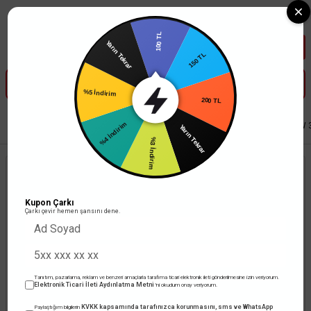
Tüm Banka Kartlarına Vade Farksız 3-5 Taksit Fırsatı Mailorder ile
100 TL
Yarın Tekrar
150 TL
%5 İndirim
200 TL
%4 İndirim
Anasayfa
Aydınlatma
Duvar Aplikleri
ACK Duvar Apliği Kare Beyaz 10W
Yarın Tekrar
%3 İndirim
Kupon Çarkı
Çarkı çevir hemen şansını dene.
Tanıtım, pazarlama, reklam ve benzeri amaçlarla tarafıma ticari elektronik ileti gönderilmesine izin veriyorum.
Elektronik Ticari İleti Aydınlatma Metni
'ni okudum onay veriyorum.
KVKK kapsamında tarafınızca korunmasını, sms ve WhatsApp
Paylaştığım bilgilerin