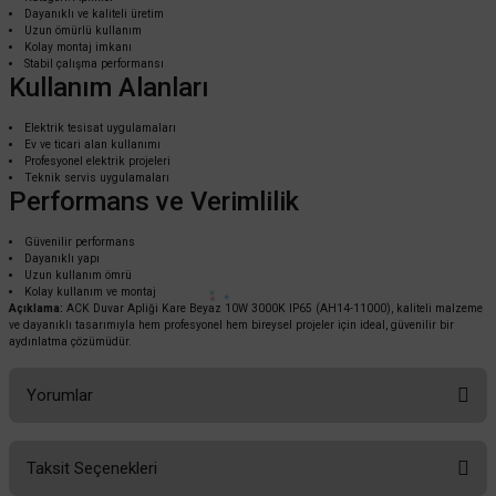
Dayanıklı ve kaliteli üretim
ACK Duvar Apliği Yuvarlak Beyaz 10W 3000k IP65 AH14-01000
Uzun ömürlü kullanım
Kolay montaj imkanı
Stabil çalışma performansı
Kullanım Alanları
2.419,20 TL
%60
Elektrik tesisat uygulamaları
967,68 TL
KDV DAHİL
Ev ve ticari alan kullanımı
Profesyonel elektrik projeleri
Teknik servis uygulamaları
Performans ve Verimlilik
Mağazada varmı?
Güvenilir performans
Dayanıklı yapı
Uzun kullanım ömrü
Kolay kullanım ve montaj
Açıklama:
ACK Duvar Apliği Kare Beyaz 10W 3000K IP65 (AH14-11000), kaliteli malzeme
ve dayanıklı tasarımıyla hem profesyonel hem bireysel projeler için ideal, güvenilir bir
aydınlatma çözümüdür.
Yorumlar
TÜKENDİ
Taksit Seçenekleri
Bu ürüne ilk yorumu siz yapın!