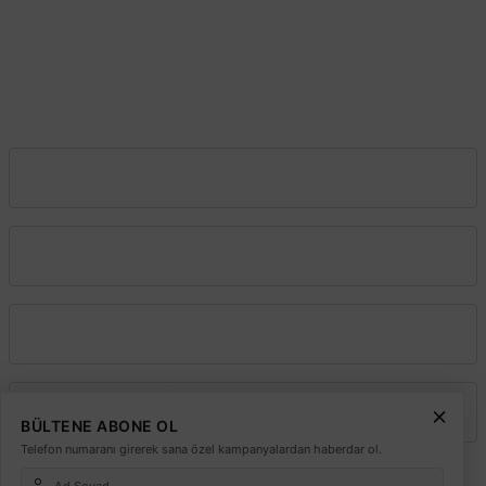
0212 603 02 02
Mağazada varmı?
Şube:
İstoç Toptancılar Çarşısı 6. Ada 2423 Sokak No:81-83 Bağcılar \
İstanbul
0212 243 2323
info@elektrikmarket.com.tr
Vadeli Toptan Satış
Kurumsal
Alışveriş
Üyelik
BÜLTENE ABONE OL
Telefon numaranı girerek sana özel kampanyalardan haberdar ol.