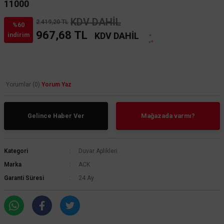
11000
KDV DAHİL
2.419,20 TL
%60
967,68 TL
KDV DAHİL
indirim
Yorumlar (0)
Yorum Yaz
Gelince Haber Ver
Mağazada varmı?
Kategori
Duvar Aplikleri
Marka
ACK
Garanti Süresi
24 Ay