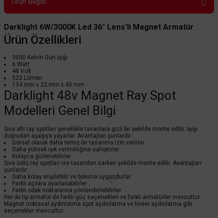
Ürün Bilgisi
Darklight 6W/3000K Led 36° Lens'li Magnet Armatür
Ürün Özellikleri
3000 Kelvin Gün Işığı
6 Watt
48 Volt
522 Lümen
134 mm x 22 mm x 43 mm
Darklight 48v Magnet Ray Spot
Modelleri Genel Bilgi
Sıva altı ray spotları genellikle tavanlara gizli bir şekilde monte edilir. Işığı
doğrudan aşağıya yayarlar. Avantajları şunlardır:
Görsel olarak daha temiz bir tasarıma izin verirler
Daha yüksek ışık verimliliğine sahiptirler
Kolayca gizlenebilirler
Sıva üstü ray spotları ise tavandan sarkan şekilde monte edilir. Avantajları
şunlardır:
Daha kolay erişilebilir ve bakıma uygundurlar
Farklı açılara ayarlanabilirler
Farklı odak noktalarına yönlendirilebilirler
Her iki tip armatür de farklı güç seçenekleri ve farklı armatürler mevcuttur.
Magnet noktasal aydınlatma spot aydınlatma ve lineer aydınlatma gibi
seçenekler mevcuttur.