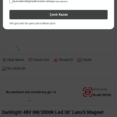
üzerinden bilgilendirmeleri almayı
kabul ediyorum.
Çevir Kazan
Her gün yeni bir şans yarın tekrar çevir
Fiyat Alarmı
Yorum Yaz
Tavsiye Et
Yazdır
Stok Kodu
Bu markanın tüm ürünlerine git
DL40-02101
Darklight 48V 6W/3000K Led 36° Lens'li Magnet