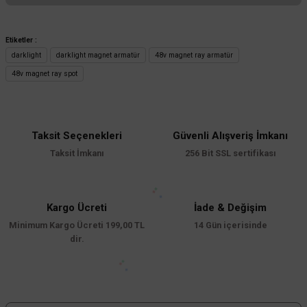
Bu ürünün fiyat bilgisi, resim, ürün açıklamalarında ve diğer konularda
yetersiz gördüğünüz noktaları öneri formunu kullanarak tarafımıza
Etiketler :
iletebilirsiniz.
darklight
darklight magnet armatür
48v magnet ray armatür
Görüş ve önerileriniz için teşekkür ederiz.
48v magnet ray spot
Ürün resmi kalitesiz, bozuk veya görüntülenemiyor.
Ürün açıklamasında eksik bilgiler bulunuyor.
Taksit Seçenekleri
Güvenli Alışveriş İmkanı
Ürün bilgilerinde hatalar bulunuyor.
Taksit İmkanı
256 Bit SSL sertifikası
Ürün fiyatı diğer sitelerden daha pahalı.
Bu ürüne benzer farklı alternatifler olmalı.
Kargo Ücreti
İade & Değişim
Minimum Kargo Ücreti 199,00 TL
14 Gün içerisinde
dir.
Gönder