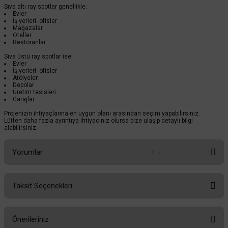
Sıva altı ray spotlar genellikle:
Evler
İş yerleri- ofisler
Mağazalar
Oteller
Restoranlar
Sıva üstü ray spotlar ise:
Evler
İş yerleri- ofisler
Atölyeler
Depolar
Üretim tesisleri
Garajlar
Projenizin ihtiyaçlarına en uygun olanı arasından seçim yapabilirsiniz.
Lütfen daha fazla ayrıntıya ihtiyacınız olursa bize ulaşıp detaylı bilgi
alabilirsiniz.
Yorumlar
Taksit Seçenekleri
Bu ürüne ilk yorumu siz yapın!
Önerileriniz
Yorum Yaz