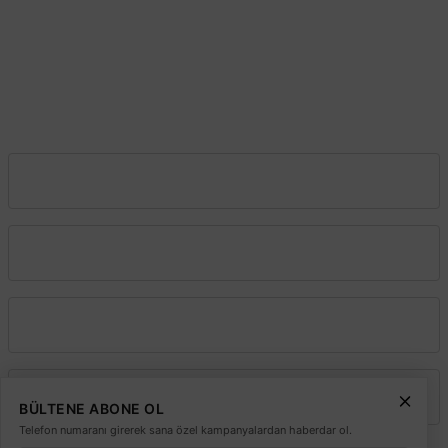
Başakşehir–İstanbul
0212 603 02 02
Şube:
İstoç Toptancılar Çarşısı 6. Ada 2423 Sokak No:81-83 Bağcılar \
İstanbul
0212 243 2323
info@elektrikmarket.com.tr
Vadeli Toptan Satış
Kurumsal
Alışveriş
Üyelik
BÜLTENE ABONE OL
Telefon numaranı girerek sana özel kampanyalardan haberdar ol.