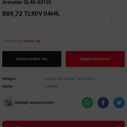
Armatür-DL40-02101
889,72 TL
KDV DAHİL
Yorumlar (0)
Yorum Yaz
Gelince Haber Ver
Mağazada varmı?
Kategori
Magnet Ray Spotlar
,
DL40 Serisi
Marka
Darklight
darklight magnet armatür