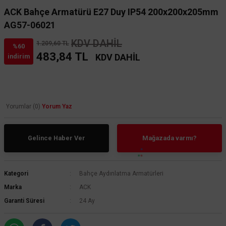
ACK Bahçe Armatürü E27 Duy IP54 200x200x205mm
AG57-06021
KDV DAHİL
1.209,60 TL
%60
483,84 TL
KDV DAHİL
indirim
Yorumlar (0)
Yorum Yaz
Gelince Haber Ver
Mağazada varmı?
Kategori
Bahçe Aydınlatma Armatürleri
Marka
ACK
Garanti Süresi
24 Ay