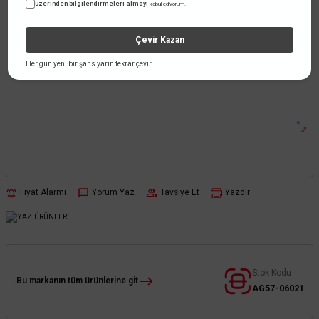
üzerinden bilgilendirmeleri almayı
kabul ediyorum.
Çevir Kazan
Her gün yeni bir şans yarın tekrar çevir
Fiyat Alarmı
Yorum Yaz
Tavsiye Et
Yazdır
Stok Kodu
Bu markanın tüm ürünlerine git
AG57-06021