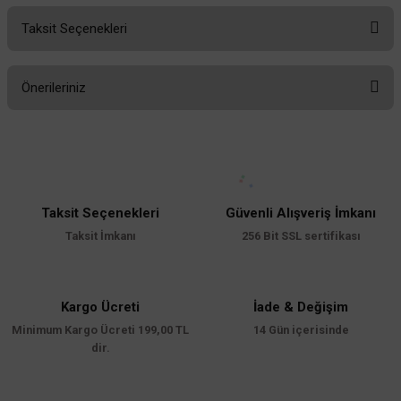
Taksit Seçenekleri
Bu ürüne ilk yorumu siz yapın!
Önerileriniz
Yorum Yaz
Bu ürünün fiyat bilgisi, resim, ürün açıklamalarında ve diğer konularda
yetersiz gördüğünüz noktaları öneri formunu kullanarak tarafımıza
ACK
iletebilirsiniz.
ACK E27 Duy 60x16 cm Perge Bahçe Armatürü AG57-05121
Görüş ve önerileriniz için teşekkür ederiz.
Taksit Seçenekleri
Güvenli Alışveriş İmkanı
Ürün resmi kalitesiz, bozuk veya görüntülenemiyor.
Taksit İmkanı
256 Bit SSL sertifikası
1.612,80 TL
%60
Ürün açıklamasında eksik bilgiler bulunuyor.
645,12 TL
KDV DAHİL
Ürün bilgilerinde hatalar bulunuyor.
Ürün fiyatı diğer sitelerden daha pahalı.
Kargo Ücreti
İade & Değişim
Sepete Ekle
Minimum Kargo Ücreti 199,00 TL
Bu ürüne benzer farklı alternatifler olmalı.
14 Gün içerisinde
dir.