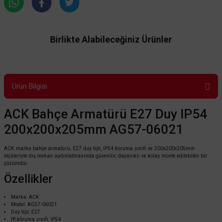
Birlikte Alabileceğiniz Ürünler
Ürün Bilgisi
ACK Bahçe Armatürü E27 Duy IP54
200x200x205mm AG57-06021
ACK marka bahçe armatürü; E27 duy tipi, IP54 koruma sınıfı ve 200x200x205mm
ölçüleriyle dış mekan aydınlatmasında güvenilir, dayanıklı ve kolay monte edilebilen bir
çözümdür.
Özellikler
Marka: ACK
Model: AG57-06021
Duy tipi: E27
IP koruma sınıfı: IP54