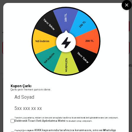
Tüm Banka Kartlarına Vade Farksız 3-5 Taksit Fırsatı Mailorder ile
100 TL
Yarın Tekrar
150 TL
%5 İndirim
200 TL
%4 İndirim
Yarın Tekrar
%3 İndirim
Anasayfa
Aydınlatma
Bahçe Aydınlatma Armatürleri
ACK Bahçe Armat
Kupon Çarkı
Çarkı çevir hemen şansını dene.
Tanıtım, pazarlama, reklam ve benzeri amaçlarla tarafıma ticari elektronik ileti gönderilmesine izin veriyorum.
Elektronik Ticari İleti Aydınlatma Metni
'ni okudum onay veriyorum.
KVKK kapsamında tarafınızca korunmasını, sms ve WhatsApp
Paylaştığım bilgilerin