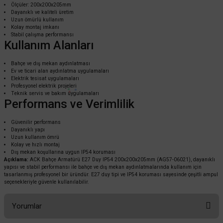
Ölçüler: 200x200x205mm
ACK
Dayanıklı ve kaliteli üretim
Uzun ömürlü kullanım
ACK E27 Duy 90x16 cm Perge Bahçe Armatürü AG57-05021
Kolay montaj imkanı
Stabil çalışma performansı
Kullanım Alanları
Bahçe ve dış mekan aydınlatması
2.361,60 TL
%60
Ev ve ticari alan aydınlatma uygulamaları
944,64 TL
KDV DAHİL
Elektrik tesisat uygulamaları
Profesyonel elektrik projeleri
Teknik servis ve bakım uygulamaları
Performans ve Verimlilik
Sepete Ekle
Güvenilir performans
Dayanıklı yapı
Uzun kullanım ömrü
Kolay ve hızlı montaj
Dış mekan koşullarına uygun IP54 koruması
Açıklama:
ACK Bahçe Armatürü E27 Duy IP54 200x200x205mm (AG57-06021), dayanıklı
yapısı ve stabil performansı ile bahçe ve dış mekan aydınlatmalarında kullanım için
tasarlanmış profesyonel bir üründür. E27 duy tipi ve IP54 koruması sayesinde çeşitli ampul
seçenekleriyle güvenle kullanılabilir.
Yorumlar