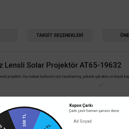
TAKSIT SEÇENEKLERI
ÖNE
 Lensli Solar Projektör AT65-19632
li projektör. Dış mekan kullanımı için tasarlanmış, yüksek ışık akısı ve büyük kapas
Kupon Çarkı
Çarkı çevir hemen şansını dene.
ACK 30
100 TL
ın Tekrar
ACK