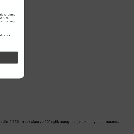
%60
783,36 TL
KDV DAHİL
rla tarafıma
iyorum.
okudum onay
Sepete Ekle
fınızca
rdür. 2.750 lm ışık akısı ve 90° optik açısıyla dış mekan aydınlatmasında