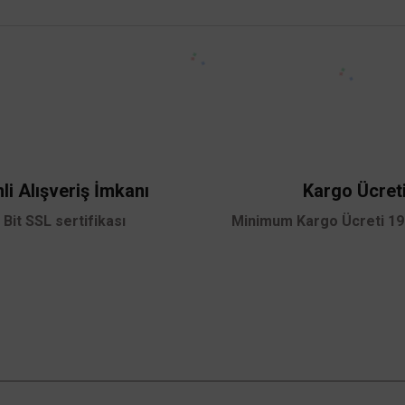
 yetersiz gördüğünüz noktaları öneri formunu kullanarak tarafımıza iletebilirsini
Bu ürüne ilk yorumu siz yapın!
Yorum Yaz
li Alışveriş İmkanı
Kargo Ücret
 Bit SSL sertifikası
Minimum Kargo Ücreti 199
ACK
K Şarjlı 150W IP65 6500K Beyaz Lensli Solar Projektör AT65-19432
7.488,00 TL
%60
2.995,20 TL
KDV DAHİL
Gönder
Sepete Ekle