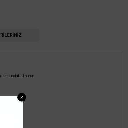
RILERINIZ
iteli dahili pil sunar.
ACK
W RGB Işık Led Projektör AT62-03092
1.958,40 TL