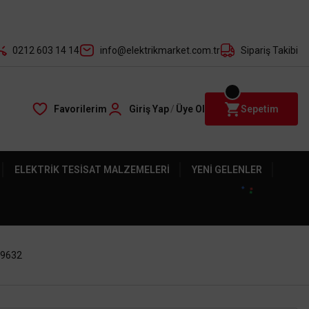
der ile
0212 603 14 14
info@elektrikmarket.com.tr
Sipariş Takibi
Favorilerim
Giriş Yap
/
Üye Ol
Sepetim
ELEKTRIK TESISAT MALZEMELERI
YENI GELENLER
19632