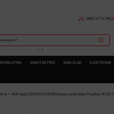
Tüm Banka Kartlarına Vade Farksız 3-5 Taksit Fırsatı Mailor
0850 377 0 795
 AYDINLATMA
ANAHTAR PRIZ
KABLOLAR
ELEKTRONIK
latma
ACK Şarjlı 250W IP65 6500K Beyaz Lensli Solar Projektör AT65-