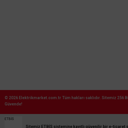
Şube:
İkitelli O.S.B. Süleyman Demirel Blv.
Sinpaş İş Modern San. Sit. J16-
Başakşehir–İstanbul
0212 603 02 02
ACK
Şube:
İstoç Toptancılar Çarşısı 6. Ada 2423
ACK Şarjlı 350W IP65 6500K Beyaz Lensli Solar Projektör AT65
Sokak No:81-83 Bağcılar \ İstanbul
0212 243 2323
12.672,00 TL
%60
info@elektrikmarket.com.tr
5.068,80 TL
KDV DAHİL
Sepete Ekle
© 2026
Elektrikmarket.com.tr
Tüm hakları saklıdır.
Sitemiz 256 Bi
Güvende!
ETBİS
Sitemiz ETBİS sistemine kayıtlı güvenilir bir e-ticaret s