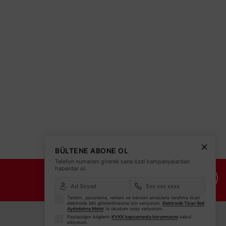
BÜLTENE ABONE OL
Telefon numaranı girerek sana özel kampanyalardan
haberdar ol.
İade Şartları
İletişim Bilgileri
Tanıtım, pazarlama, reklam ve benzeri amaçlarla tarafıma ticari
elektronik ileti gönderilmesine izin veriyorum.
Elektronik Ticari İleti
Aydınlatma Metni
'ni okudum onay veriyorum.
Paylaştığım bilgilerin
KVKK kapsamında korunmasını
kabul
ediyorum.