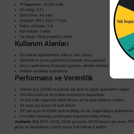
A
Pil kapasitesi: 20.000 mAh
Pil voltajı: 3.2V
Şarj süresi: 4-6 saat
5.126,40 TL
%5 İndi
%60
Boyutlar: 390 x 300 x 17 mm
2.050,56 TL
KDV DAHİL
Kablo uzunluğu: 3 m
Koli miktarı: 5 adet
%4 İ
Tip: Şarjlı / Solar projektör, lensli
Sepete Ekle
Kullanım Alanları
Dış mekan aydınlatması (bahçe, avlu, teras)
Güvenlik ve çevre aydınlatma (otopark, bina çevresi)
Geçici aydınlatma ihtiyaçları (şantiye, etkinlik alanları)
Reklam ve tabela aydınlatma
Performans ve Verimlilik
Yüksek güç (250W) ve yüksek ışık akısı ile güçlü aydınlatma sağlar
IP65 koruması ile dış mekan koşullarına dayanıklıdır
20.000 mAh kapasiteli dahili lithium pil ile şarjlı kullanım imkanı
4-6 saat şarj süresi ile hızlı dolum
90° ışık açısı ve 6500K renk sıcaklığı ile net, soğuk beyaz aydınlatma
3 m kablo uzunluğu ve kompakt boyutlarla kolay montaj
Açıklama:
ACK AT65-19632, 250W gücünde, 6500K beyaz ışık veren, IP65 kor
güçlü ve dayanıklı bir çözüm sunar. Koli miktarı 5 adettir.