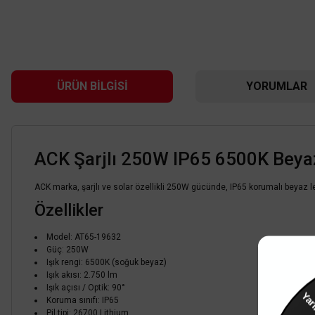
ÜRÜN BILGISI
YORUMLAR
ACK Şarjlı 250W IP65 6500K Beyaz
ACK marka, şarjlı ve solar özellikli 250W gücünde, IP65 korumalı beyaz lens
Özellikler
Model: AT65-19632
Güç: 250W
Işık rengi: 6500K (soğuk beyaz)
Işık akısı: 2.750 lm
Işık açısı / Optik: 90°
Yar
ACK
Koruma sınıfı: IP65
ACK 150W 3000K Gün Işığı Led Projektör AT62-19402
Pil tipi: 26700 Lithium