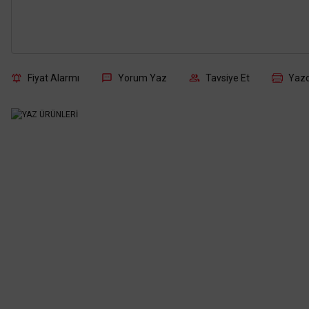
Fiyat Alarmı
Yorum Yaz
Tavsiye Et
Yazd