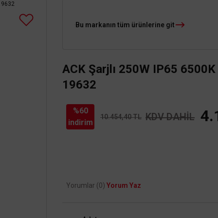
Bu markanın tüm ürünlerine git
ACK Şarjlı 250W IP65 6500K 
19632
%60
4.
KDV DAHİL
10.454,40 TL
indirim
Yorumlar (0)
Yorum Yaz