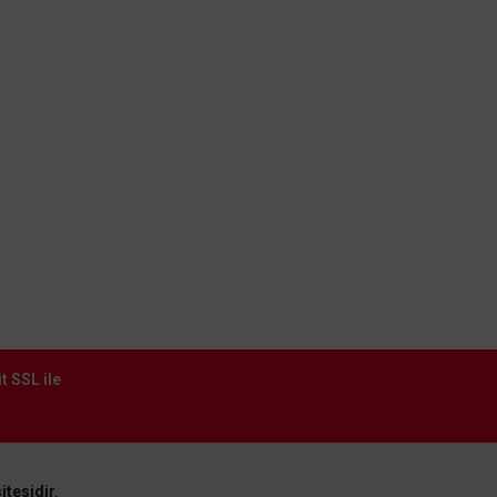
Kargo Takibi
12.960,00 TL
%60
5.184,00 TL
KDV DAHİL
Mağazada varmı?
-19832
t SSL ile
itesidir.