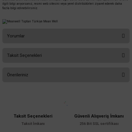
ilgili bilgi arıyorsanız, resmi web sitesini veya yerel distribütörleri ziyaret ederek daha
fazla bilgi edinebilirsiniz.
Yorumlar
Taksit Seçenekleri
Bu ürüne ilk yorumu siz yapın!
Önerileriniz
Yorum Yaz
Bu ürünün fiyat bilgisi, resim, ürün açıklamalarında ve diğer konularda
yetersiz gördüğünüz noktaları öneri formunu kullanarak tarafımıza
iletebilirsiniz.
Görüş ve önerileriniz için teşekkür ederiz.
Taksit Seçenekleri
Güvenli Alışveriş İmkanı
Ürün resmi kalitesiz, bozuk veya görüntülenemiyor.
Taksit İmkanı
256 Bit SSL sertifikası
Ürün açıklamasında eksik bilgiler bulunuyor.