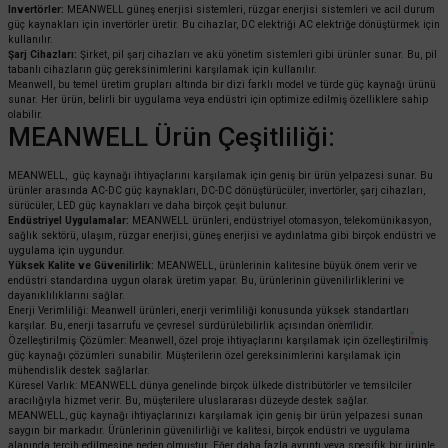
Invertörler:
MEANWELL güneş enerjisi sistemleri, rüzgar enerjisi sistemleri ve acil durum
güç kaynakları için invertörler üretir. Bu cihazlar, DC elektriği AC elektriğe dönüştürmek için
kullanılır.
Şarj Cihazları:
Şirket, pil şarj cihazları ve akü yönetim sistemleri gibi ürünler sunar. Bu, pil
tabanlı cihazların güç gereksinimlerini karşılamak için kullanılır.
Meanwell, bu temel üretim grupları altında bir dizi farklı model ve türde güç kaynağı ürünü
sunar. Her ürün, belirli bir uygulama veya endüstri için optimize edilmiş özelliklere sahip
olabilir.
MEANWELL Ürün Çeşitliliği:
MEANWELL, güç kaynağı ihtiyaçlarını karşılamak için geniş bir ürün yelpazesi sunar. Bu
ürünler arasında AC-DC güç kaynakları, DC-DC dönüştürücüler, invertörler, şarj cihazları,
sürücüler, LED güç kaynakları ve daha birçok çeşit bulunur.
Endüstriyel Uygulamalar:
MEANWELL ürünleri, endüstriyel otomasyon, telekomünikasyon,
sağlık sektörü, ulaşım, rüzgar enerjisi, güneş enerjisi ve aydınlatma gibi birçok endüstri ve
uygulama için uygundur.
Yüksek Kalite ve Güvenilirlik:
MEANWELL, ürünlerinin kalitesine büyük önem verir ve
endüstri standardına uygun olarak üretim yapar. Bu, ürünlerinin güvenilirliklerini ve
dayanıklılıklarını sağlar.
Enerji Verimliliği: Meanwell ürünleri, enerji verimliliği konusunda yüksek standartları
karşılar. Bu, enerji tasarrufu ve çevresel sürdürülebilirlik açısından önemlidir.
Özelleştirilmiş Çözümler: Meanwell, özel proje ihtiyaçlarını karşılamak için özelleştirilmiş
güç kaynağı çözümleri sunabilir. Müşterilerin özel gereksinimlerini karşılamak için
mühendislik destek sağlarlar.
Küresel Varlık: MEANWELL dünya genelinde birçok ülkede distribütörler ve temsilciler
aracılığıyla hizmet verir. Bu, müşterilere uluslararası düzeyde destek sağlar.
MEANWELL, güç kaynağı ihtiyaçlarınızı karşılamak için geniş bir ürün yelpazesi sunan
saygın bir markadır. Ürünlerinin güvenilirliği ve kalitesi, birçok endüstri ve uygulama
alanında tercih edilmesine neden olmuştur. Eğer daha fazla ayrıntı veya spesifik bir ürünle