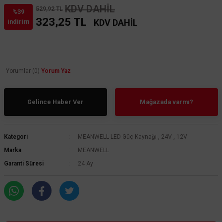
KDV DAHİL
529,92 TL
%39
323,25 TL
KDV DAHİL
indirim
Yorumlar (0)
Yorum Yaz
Gelince Haber Ver
Mağazada varmı?
Kategori
MEANWELL LED Güç Kaynağı
,
24V
,
12V
Marka
MEANWELL
Garanti Süresi
24 Ay