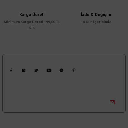
Ürün bilgilerinde hatalar bulunuyor.
Ürün fiyatı diğer sitelerden daha pahalı.
Kargo Ücreti
İade & Değişim
Minimum Kargo Ücreti 199,00 TL
Bu ürüne benzer farklı alternatifler olmalı.
14 Gün içerisinde
dir.
Gönder
Bizi Takip Edin
Kampanyalardan Haberdar Ol!
Güncel kampanyalar ve yenilikleri ilk bilen sen ol.
Bize Ulaşın