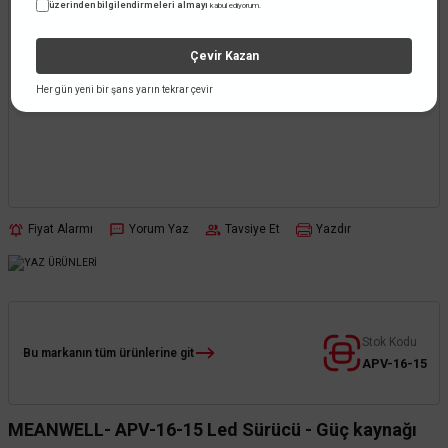
üzerinden bilgilendirmeleri almayı
kabul ediyorum.
Çevir Kazan
Her gün yeni bir şans yarın tekrar çevir
Fiyat Alarmı
Yorum Yaz
Tavsiye Et
Yazdır
Stok Kodu
Bu markanın tüm ürünlerine git
APV-16-15
MEANWELL- APV-16-15 Led Sürücü - Güç kaynağı