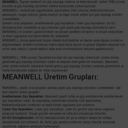
MEANWELL
, Tayvan merkezli bir güç kaynağı üreticisi ve tedarikçisidir. Şirket 1982 yılında
kuruldu ve güç kaynağı çözümleri üretme konusunda uzmanlaşmıştır.
MEANWELL endüstriyel uygulamalar, aydınlatma, tıbbi cihazlar, telekomünikasyon,
otomasyon, rüzgar enerjisi, güneş enerjisi ve diğer birçok sektör için güç kaynağı ürünleri
sunmaktadır.
Şirketin ürün yelpazesi, anahtarlamalı güç kaynakları, lineer güç kaynakları, DC-DC
dönüştürücüler, invertörler ve şarj cihazları gibi çeşitli güç kaynağı çözümlerini içerir.
MEANWELL'in ürünleri, güvenilirlikleri ve yüksek kaliteleri ile tanınır ve birçok endüstriyel
ve ticari uygulama için tercih edilen bir seçenektir.
MEANWELL, dünya genelinde birçok ülkede distribütörler ve bayiler aracılığıyla ürünlerini
dağıtmaktadır. Şirketin ürünlerine ilişkin daha fazla ayrıntı ve güncel bilgilere ulaşmak için
resmi web sitesini ziyaret edebilir veya yerel distribütörlerle iletişime geçebilirsiniz.
MEANWELL, 1982 yılında Tayvan'da kurulan bir güç kaynağı üreticisidir. Şirket, dünya
genelinde güç kaynağı çözümleri üreten ve dağıtan önde gelen bir markadır. Meanwell,
yıllar içinde endüstri standardı haline gelmiş güç kaynağı ürünleri sunarak güvenilirlik ve
kalite konularında sağlam bir itibar kazanmıştır.
MEANWELL Üretim Grupları:
MEANWELL, çeşitli ürün grupları altında çeşitli güç kaynağı çözümleri üretmektedir. İşte
bazı önemli üretim grupları:
Anahtarlamalı Güç Kaynakları:
Meanwell, çeşitli voltaj ve güç aralıklarında anahtarlamalı
güç kaynakları üretir. Bu kaynaklar, endüstriyel cihazlar, LED aydınlatma,
telekomünikasyon sistemleri ve daha birçok uygulama için kullanılır.
Lineer Güç Kaynakları:
Lineer güç kaynakları, sabit bir gerilim veya akım sağlama
amacıyla kullanılır. Düşük gürültü seviyeleri ve istikrarlı çıkışlarıyla bilinirler.
DC-DC Dönüştürücüler:
DC-DC dönüştürücüler, bir giriş voltajını başka bir voltaja
dönüştürmek için kullanılır. Bu, farklı güç gereksinimlerine sahip cihazlar arasında
uyumluluk sağlama amacıyla kullanışlıdır.