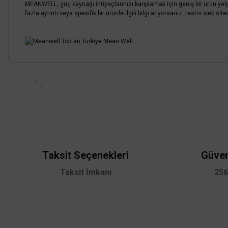
MEANWELL, güç kaynağı ihtiyaçlarınızı karşılamak için geniş bir ürün yel
fazla ayrıntı veya spesifik bir ürünle ilgili bilgi arıyorsanız, resmi web site
Bu ürünün fiyat bilgisi, resim, ürün açıklamalarında ve diğer konularda
Görüş ve önerileriniz için teşekkür ederiz.
Ürün resmi kalitesiz, bozuk veya görüntülenemiyor.
Ürün açıklamasında eksik bilgiler bulunuyor.
Ürün bilgilerinde hatalar bulunuyor.
Taksit Seçenekleri
Güven
Ürün fiyatı diğer sitelerden daha pahalı.
Taksit İmkanı
256
Bu ürüne benzer farklı alternatifler olmalı.