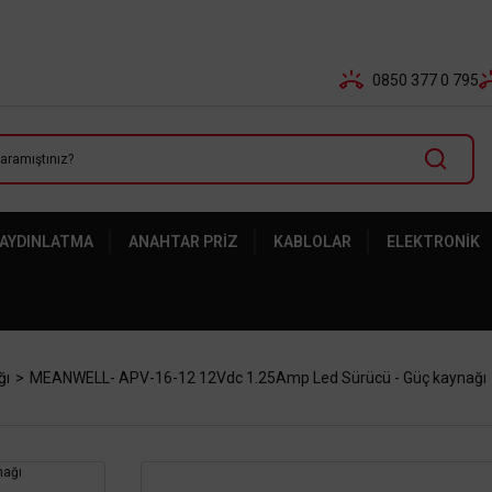
Tüm Banka Kartlarına Vade Farksız 3-5 Taksit Fırsatı Mailor
0850 377 0 795
 AYDINLATMA
ANAHTAR PRIZ
KABLOLAR
ELEKTRONIK
ğı
MEANWELL- APV-16-12 12Vdc 1.25Amp Led Sürücü - Güç kaynağı