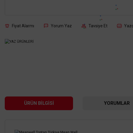
Fiyat Alarmı
Yorum Yaz
Tavsiye Et
Yazd
ÜRÜN BILGISI
YORUMLAR