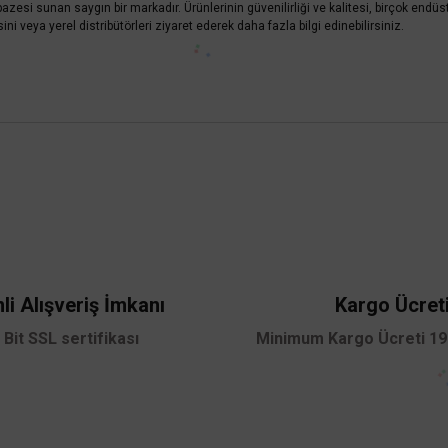
pazesi sunan saygın bir markadır. Ürünlerinin güvenilirliği ve kalitesi, birçok en
sini veya yerel distribütörleri ziyaret ederek daha fazla bilgi edinebilirsiniz.
 yetersiz gördüğünüz noktaları öneri formunu kullanarak tarafımıza iletebilirsini
Bu ürüne ilk yorumu siz yapın!
Yorum Yaz
li Alışveriş İmkanı
Kargo Ücret
 Bit SSL sertifikası
Minimum Kargo Ücreti 199