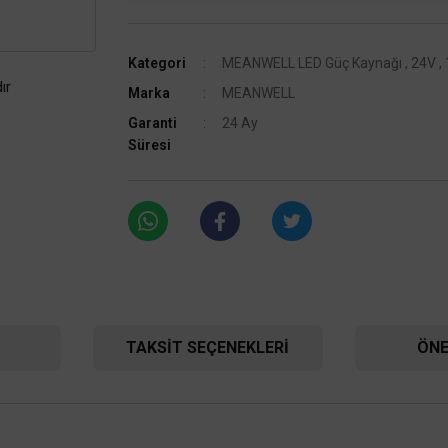
Kategori
MEANWELL LED Güç Kaynağı
,
24V
,
ır
Marka
MEANWELL
Garanti
24 Ay
Süresi
TAKSIT SEÇENEKLERI
ÖNE