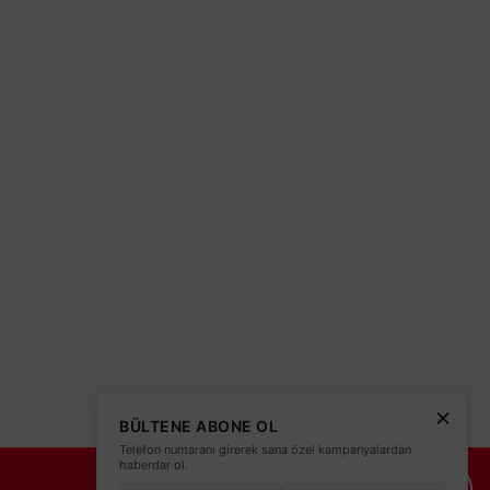
olitikası
teleri
BÜLTENE ABONE OL
Telefon numaranı girerek sana özel kampanyalardan
haberdar ol.
İade Şartları
İletişim Bilgileri