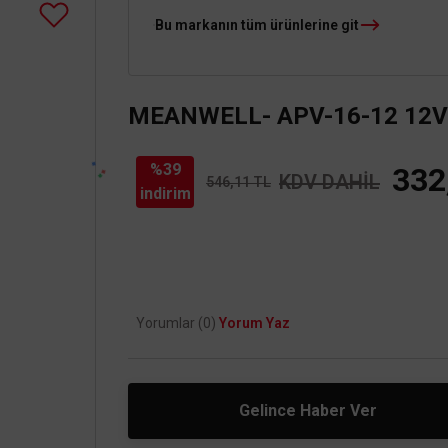
Bu markanın tüm ürünlerine git
MEANWELL- APV-16-12 12Vdc
%39
332
KDV DAHİL
546,11 TL
indirim
Yorumlar (0)
Yorum Yaz
Gelince Haber Ver