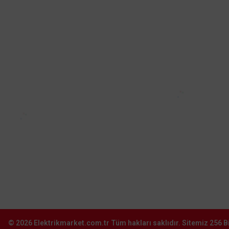
Merkez:
Deliklikaya Mah. Emirgan Cad.
No:1 Teskoop İş Merkezi Dükkan: 64
Hadımköy - Arnavutköy - İstanbul
0212 603 14 14
Şube:
İkitelli O.S.B. Süleyman Demirel Blv.
Sinpaş İş Modern San. Sit. J16-
Başakşehir–İstanbul
0212 603 02 02
Şube:
İstoç Toptancılar Çarşısı 6. Ada 2423
Sokak No:81-83 Bağcılar \ İstanbul
0212 243 2323
info@elektrikmarket.com.tr
© 2026
Elektrikmarket.com.tr
Tüm hakları saklıdır.
Sitemiz 256 Bi