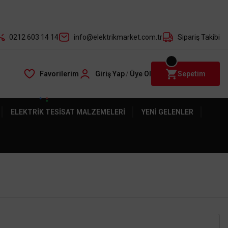
der ile
0212 603 14 14
info@elektrikmarket.com.tr
Sipariş Takibi
Favorilerim
Giriş Yap
/
Üye Ol
Sepetim
ELEKTRIK TESISAT MALZEMELERI
YENI GELENLER