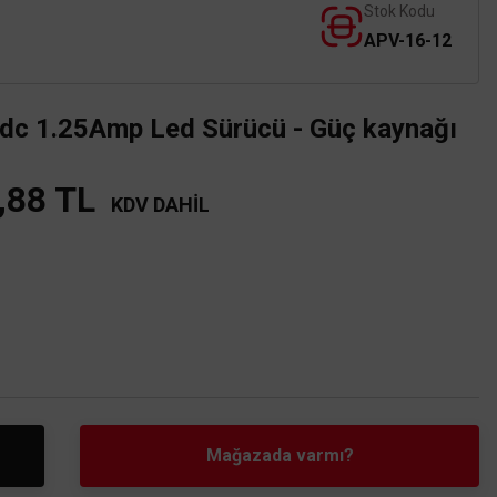
Stok Kodu
APV-16-12
 1.25Amp Led Sürücü - Güç kaynağı
,88 TL
KDV DAHİL
Mağazada varmı?