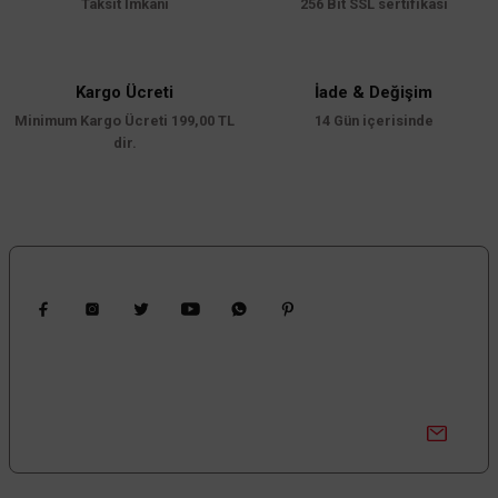
Taksit İmkanı
256 Bit SSL sertifikası
Ürün açıklamasında eksik bilgiler bulunuyor.
Ürün bilgilerinde hatalar bulunuyor.
Ürün fiyatı diğer sitelerden daha pahalı.
Kargo Ücreti
İade & Değişim
Minimum Kargo Ücreti 199,00 TL
Bu ürüne benzer farklı alternatifler olmalı.
14 Gün içerisinde
dir.
Gönder
Bizi Takip Edin
Kampanyalardan Haberdar Ol!
Güncel kampanyalar ve yenilikleri ilk bilen sen ol.