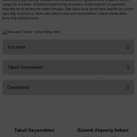
saygın bir markadır. Ürünlerinin güvenilirliği ve kalitesi, birçok endüstri ve uygulama
alanında tercih edilmesine neden olmuştur. Eğer daha fazla ayrıntı veya spesifik bir ürünle
ilgili bilgi arıyorsanız, resmi web sitesini veya yerel distribütörleri ziyaret ederek daha
fazla bilgi edinebilirsiniz.
Yorumlar
Taksit Seçenekleri
Bu ürüne ilk yorumu siz yapın!
Önerileriniz
Yorum Yaz
Bu ürünün fiyat bilgisi, resim, ürün açıklamalarında ve diğer konularda
yetersiz gördüğünüz noktaları öneri formunu kullanarak tarafımıza
iletebilirsiniz.
Görüş ve önerileriniz için teşekkür ederiz.
Taksit Seçenekleri
Güvenli Alışveriş İmkanı
Ürün resmi kalitesiz, bozuk veya görüntülenemiyor.