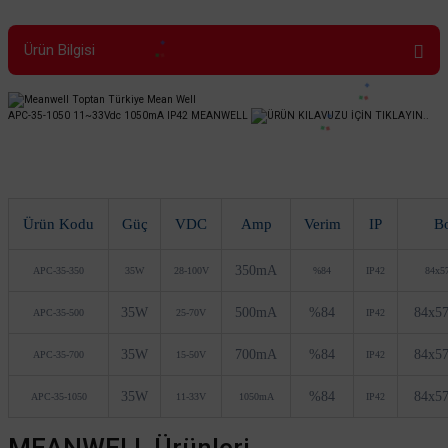
Ürün Bilgisi
APC-35-1050 11~33Vdc 1050mA IP42 MEANWELL
ÜRÜN KILAVUZU İÇİN TIKLAYIN..
Ürün Kodu
Güç
VDC
Amp
Verim
IP
B
350mA
APC-35-350
35W
28-100V
%84
IP42
84x5
35W
500mA
%84
84x5
APC-35-500
25-70V
IP42
35W
700mA
%84
84x5
APC-35-700
15-50V
IP42
35W
%84
84x5
APC-35-1050
11-33V
1050mA
IP42
MEANWELL Ürünleri