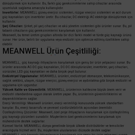
dönüştürmek için kullanılır. Bu, farklı güç gereksinimlerine sahip cihazlar arasında
uyumluluk sağlama amacıyla kullanışlıdır.
Invertörler:
MEANWELL güneş enerjisi sistemleri, rüzgar enerjisi sistemleri ve acil durum
güç kaynakları için invertörler üretir. Bu cihazlar, DC elektriği AC elektriğe dönüştürmek için
kullanılır.
Şarj Cihazları:
Şirket, pil şarj cihazları ve akü yönetim sistemleri gibi ürünler sunar. Bu, pil
tabanlı cihazların güç gereksinimlerini karşılamak için kullanılır.
Meanwell, bu temel üretim grupları altında bir dizi farklı model ve türde güç kaynağı ürünü
sunar. Her ürün, belirli bir uygulama veya endüstri için optimize edilmiş özelliklere sahip
olabilir.
MEANWELL Ürün Çeşitliliği:
MEANWELL, güç kaynağı ihtiyaçlarını karşılamak için geniş bir ürün yelpazesi sunar. Bu
ürünler arasında AC-DC güç kaynakları, DC-DC dönüştürücüler, invertörler, şarj cihazları,
sürücüler, LED güç kaynakları ve daha birçok çeşit bulunur.
Endüstriyel Uygulamalar:
MEANWELL ürünleri, endüstriyel otomasyon, telekomünikasyon,
sağlık sektörü, ulaşım, rüzgar enerjisi, güneş enerjisi ve aydınlatma gibi birçok endüstri ve
uygulama için uygundur.
Yüksek Kalite ve Güvenilirlik:
MEANWELL, ürünlerinin kalitesine büyük önem verir ve
endüstri standardına uygun olarak üretim yapar. Bu, ürünlerinin güvenilirliklerini ve
dayanıklılıklarını sağlar.
Enerji Verimliliği: Meanwell ürünleri, enerji verimliliği konusunda yüksek standartları
karşılar. Bu, enerji tasarrufu ve çevresel sürdürülebilirlik açısından önemlidir.
Özelleştirilmiş Çözümler: Meanwell, özel proje ihtiyaçlarını karşılamak için özelleştirilmiş
güç kaynağı çözümleri sunabilir. Müşterilerin özel gereksinimlerini karşılamak için
mühendislik destek sağlarlar.
Küresel Varlık: MEANWELL dünya genelinde birçok ülkede distribütörler ve temsilciler
aracılığıyla hizmet verir. Bu, müşterilere uluslararası düzeyde destek sağlar.
MEANWELL, güç kaynağı ihtiyaçlarınızı karşılamak için geniş bir ürün yelpazesi sunan