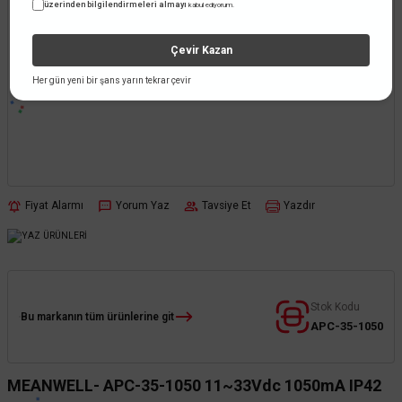
üzerinden bilgilendirmeleri almayı
kabul ediyorum.
Çevir Kazan
Her gün yeni bir şans yarın tekrar çevir
Fiyat Alarmı
Yorum Yaz
Tavsiye Et
Yazdır
Stok Kodu
Bu markanın tüm ürünlerine git
APC-35-1050
MEANWELL- APC-35-1050 11~33Vdc 1050mA IP42