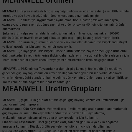
MEANWELL
, Tayvan merkezli bir güç kaynağı üreticisi ve tedarikçisidir. Şirket 1982 yılında
kuruldu ve güç kaynağı çözümleri üretme konusunda uzmanlaşmıştır.
MEANWELL endüstriyel uygulamalar, aydınlatma, tıbbi cihazlar, telekomünikasyon,
otomasyon, rüzgar enerjisi, güneş enerjisi ve diğer birçok sektör için güç kaynağı ürünleri
sunmaktadır.
Şirketin ürün yelpazesi, anahtarlamalı güç kaynakları, lineer güç kaynakları, DC-DC
dönüştürücüler, invertörler ve şarj cihazları gibi çeşitli güç kaynağı çözümlerini içerir.
MEANWELL'in ürünleri, güvenilirlikleri ve yüksek kaliteleri ile tanınır ve birçok endüstriyel
ve ticari uygulama için tercih edilen bir seçenektir.
MEANWELL, dünya genelinde birçok ülkede distribütörler ve bayiler aracılığıyla ürünlerini
dağıtmaktadır. Şirketin ürünlerine ilişkin daha fazla ayrıntı ve güncel bilgilere ulaşmak için
resmi web sitesini ziyaret edebilir veya yerel distribütörlerle iletişime geçebilirsiniz.
MEANWELL, 1982 yılında Tayvan'da kurulan bir güç kaynağı üreticisidir. Şirket, dünya
genelinde güç kaynağı çözümleri üreten ve dağıtan önde gelen bir markadır. Meanwell,
yıllar içinde endüstri standardı haline gelmiş güç kaynağı ürünleri sunarak güvenilirlik ve
kalite konularında sağlam bir itibar kazanmıştır.
MEANWELL Üretim Grupları:
MEANWELL, çeşitli ürün grupları altında çeşitli güç kaynağı çözümleri üretmektedir. İşte
bazı önemli üretim grupları:
Anahtarlamalı Güç Kaynakları:
Meanwell, çeşitli voltaj ve güç aralıklarında anahtarlamalı
güç kaynakları üretir. Bu kaynaklar, endüstriyel cihazlar, LED aydınlatma,
telekomünikasyon sistemleri ve daha birçok uygulama için kullanılır.
Lineer Güç Kaynakları:
Lineer güç kaynakları, sabit bir gerilim veya akım sağlama
amacıyla kullanılır. Düşük gürültü seviyeleri ve istikrarlı çıkışlarıyla bilinirler.
DC-DC Dönüştürücüler:
DC-DC dönüştürücüler, bir giriş voltajını başka bir voltaja