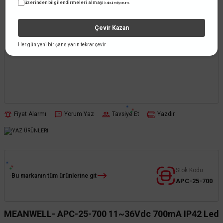
üzerinden bilgilendirmeleri almayı
kabul ediyorum.
Çevir Kazan
Her gün yeni bir şans yarın tekrar çevir
Fiyat Alarmı
Yorum Yaz
Tavsiye Et
Yazdır
Stok Kodu
Bu markanın tüm ürünlerine git
APC-25-700
MEANWELL- APC-25-700 11~36Vdc 700mA IP42 Led