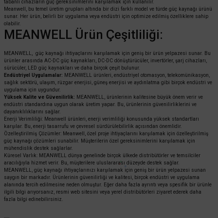
tabanlı cihazların güç gereksinimlerini karşılamak için kullanılır.
Meanwell, bu temel üretim grupları altında bir dizi farklı model ve türde güç kaynağı ürünü
sunar. Her ürün, belirli bir uygulama veya endüstri için optimize edilmiş özelliklere sahip
olabilir.
MEANWELL Ürün Çeşitliliği:
MEANWELL, güç kaynağı ihtiyaçlarını karşılamak için geniş bir ürün yelpazesi sunar. Bu
ürünler arasında AC-DC güç kaynakları, DC-DC dönüştürücüler, invertörler, şarj cihazları,
sürücüler, LED güç kaynakları ve daha birçok çeşit bulunur.
Endüstriyel Uygulamalar:
MEANWELL ürünleri, endüstriyel otomasyon, telekomünikasyon,
sağlık sektörü, ulaşım, rüzgar enerjisi, güneş enerjisi ve aydınlatma gibi birçok endüstri ve
uygulama için uygundur.
Yüksek Kalite ve Güvenilirlik:
MEANWELL, ürünlerinin kalitesine büyük önem verir ve
endüstri standardına uygun olarak üretim yapar. Bu, ürünlerinin güvenilirliklerini ve
dayanıklılıklarını sağlar.
Enerji Verimliliği: Meanwell ürünleri, enerji verimliliği konusunda yüksek standartları
karşılar. Bu, enerji tasarrufu ve çevresel sürdürülebilirlik açısından önemlidir.
Özelleştirilmiş Çözümler: Meanwell, özel proje ihtiyaçlarını karşılamak için özelleştirilmiş
güç kaynağı çözümleri sunabilir. Müşterilerin özel gereksinimlerini karşılamak için
mühendislik destek sağlarlar.
Küresel Varlık: MEANWELL dünya genelinde birçok ülkede distribütörler ve temsilciler
aracılığıyla hizmet verir. Bu, müşterilere uluslararası düzeyde destek sağlar.
MEANWELL, güç kaynağı ihtiyaçlarınızı karşılamak için geniş bir ürün yelpazesi sunan
saygın bir markadır. Ürünlerinin güvenilirliği ve kalitesi, birçok endüstri ve uygulama
alanında tercih edilmesine neden olmuştur. Eğer daha fazla ayrıntı veya spesifik bir ürünle
ilgili bilgi arıyorsanız, resmi web sitesini veya yerel distribütörleri ziyaret ederek daha
fazla bilgi edinebilirsiniz.