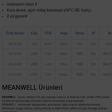
İzolasyon class II
Kısa devre, aşırı voltaj koruması (APC-8E hariç)
2 yıl garanti
Ürün Kodu
Güç
VDC
Amp
Verim
IP
Bo
APC-25-350
25W
25-70V
350mA
%83
IP42
84x5
25W
%83
84x5
APC-25-500
15-50V
500mA
IP42
25W
%83
84x5
APC-25-700
11-36V
700mA
IP42
25W
%83
84x5
APC-25-1050
9-24V
1050mA
IP42
MEANWELL Ürünleri
MEANWELL
, Tayvan merkezli bir güç kaynağı üreticisi ve tedarikçisidir. Şirket 1982 yılında
kuruldu ve güç kaynağı çözümleri üretme konusunda uzmanlaşmıştır.
MEANWELL endüstriyel uygulamalar, aydınlatma, tıbbi cihazlar, telekomünikasyon,
otomasyon, rüzgar enerjisi, güneş enerjisi ve diğer birçok sektör için güç kaynağı ürünleri