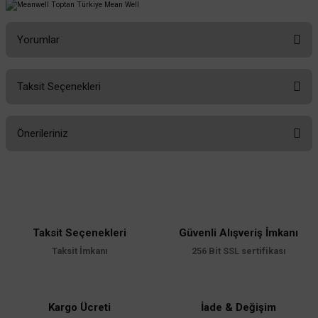
Yorumlar
Taksit Seçenekleri
Bu ürüne ilk yorumu siz yapın!
Önerileriniz
Yorum Yaz
Bu ürünün fiyat bilgisi, resim, ürün açıklamalarında ve diğer konularda
yetersiz gördüğünüz noktaları öneri formunu kullanarak tarafımıza
iletebilirsiniz.
Görüş ve önerileriniz için teşekkür ederiz.
Taksit Seçenekleri
Güvenli Alışveriş İmkanı
Ürün resmi kalitesiz, bozuk veya görüntülenemiyor.
Taksit İmkanı
256 Bit SSL sertifikası
Ürün açıklamasında eksik bilgiler bulunuyor.
Ürün bilgilerinde hatalar bulunuyor.
Ürün fiyatı diğer sitelerden daha pahalı.
Kargo Ücreti
İade & Değişim