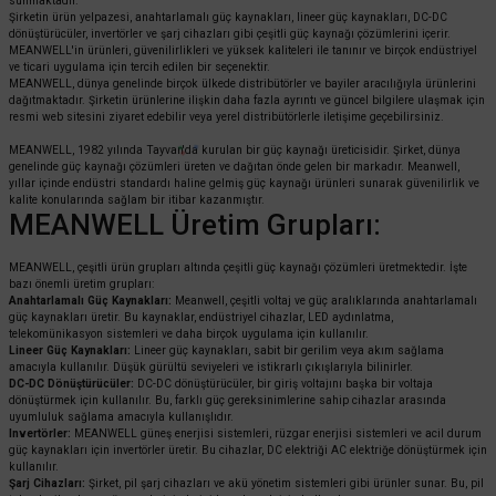
sunmaktadır.
Şirketin ürün yelpazesi, anahtarlamalı güç kaynakları, lineer güç kaynakları, DC-DC
dönüştürücüler, invertörler ve şarj cihazları gibi çeşitli güç kaynağı çözümlerini içerir.
MEANWELL'in ürünleri, güvenilirlikleri ve yüksek kaliteleri ile tanınır ve birçok endüstriyel
ve ticari uygulama için tercih edilen bir seçenektir.
MEANWELL, dünya genelinde birçok ülkede distribütörler ve bayiler aracılığıyla ürünlerini
dağıtmaktadır. Şirketin ürünlerine ilişkin daha fazla ayrıntı ve güncel bilgilere ulaşmak için
resmi web sitesini ziyaret edebilir veya yerel distribütörlerle iletişime geçebilirsiniz.
MEANWELL, 1982 yılında Tayvan'da kurulan bir güç kaynağı üreticisidir. Şirket, dünya
genelinde güç kaynağı çözümleri üreten ve dağıtan önde gelen bir markadır. Meanwell,
yıllar içinde endüstri standardı haline gelmiş güç kaynağı ürünleri sunarak güvenilirlik ve
kalite konularında sağlam bir itibar kazanmıştır.
MEANWELL Üretim Grupları:
MEANWELL, çeşitli ürün grupları altında çeşitli güç kaynağı çözümleri üretmektedir. İşte
bazı önemli üretim grupları:
Anahtarlamalı Güç Kaynakları:
Meanwell, çeşitli voltaj ve güç aralıklarında anahtarlamalı
güç kaynakları üretir. Bu kaynaklar, endüstriyel cihazlar, LED aydınlatma,
telekomünikasyon sistemleri ve daha birçok uygulama için kullanılır.
Lineer Güç Kaynakları:
Lineer güç kaynakları, sabit bir gerilim veya akım sağlama
amacıyla kullanılır. Düşük gürültü seviyeleri ve istikrarlı çıkışlarıyla bilinirler.
DC-DC Dönüştürücüler:
DC-DC dönüştürücüler, bir giriş voltajını başka bir voltaja
dönüştürmek için kullanılır. Bu, farklı güç gereksinimlerine sahip cihazlar arasında
uyumluluk sağlama amacıyla kullanışlıdır.
Invertörler:
MEANWELL güneş enerjisi sistemleri, rüzgar enerjisi sistemleri ve acil durum
güç kaynakları için invertörler üretir. Bu cihazlar, DC elektriği AC elektriğe dönüştürmek için
kullanılır.
Şarj Cihazları:
Şirket, pil şarj cihazları ve akü yönetim sistemleri gibi ürünler sunar. Bu, pil