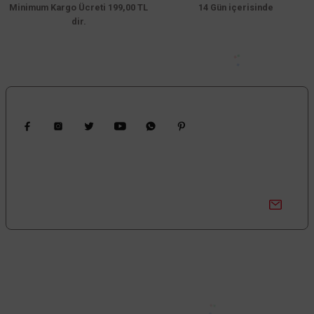
Minimum Kargo Ücreti 199,00 TL
Bu ürüne benzer farklı alternatifler olmalı.
14 Gün içerisinde
dir.
Gönder
Bizi Takip Edin
Kampanyalardan Haberdar Ol!
Güncel kampanyalar ve yenilikleri ilk bilen sen ol.
Bize Ulaşın
0850 377 0 795
0 (212) 603 14 14