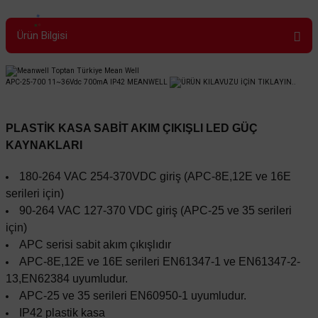
Ürün Bilgisi
APC-25-700 11~36Vdc 700mA IP42 MEANWELL
ÜRÜN KILAVUZU İÇİN TIKLAYIN..
PLASTİK KASA SABİT AKIM ÇIKIŞLI LED GÜÇ
KAYNAKLARI
180-264 VAC 254-370VDC giriş (APC-8E,12E ve 16E
serileri için)
90-264 VAC 127-370 VDC giriş (APC-25 ve 35 serileri
için)
APC serisi sabit akım çıkışlıdır
APC-8E,12E ve 16E serileri EN61347-1 ve EN61347-2-
13,EN62384 uyumludur.
APC-25 ve 35 serileri EN60950-1 uyumludur.
IP42 plastik kasa