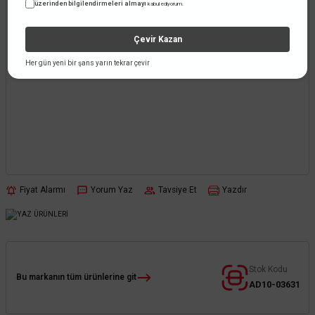
üzerinden bilgilendirmeleri almayı
kabul ediyorum.
Çevir Kazan
Her gün yeni bir şans yarın tekrar çevir
Fiyat Alarmı
Yorum Yaz
Tavsiye Et
Yazdır
Stok Kodu
Bu markanın tüm ürünlerine git
AD10-03631