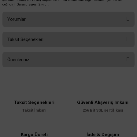
değildir). Garanti süresi 2 yıldır.
Sepete Ekle
Yorumlar
Taksit Seçenekleri
Bu ürüne ilk yorumu siz yapın!
Önerileriniz
Yorum Yaz
Bu ürünün fiyat bilgisi, resim, ürün açıklamalarında ve diğer konularda
yetersiz gördüğünüz noktaları öneri formunu kullanarak tarafımıza
iletebilirsiniz.
Görüş ve önerileriniz için teşekkür ederiz.
Taksit Seçenekleri
Güvenli Alışveriş İmkanı
Ürün resmi kalitesiz, bozuk veya görüntülenemiyor.
Taksit İmkanı
256 Bit SSL sertifikası
Ürün açıklamasında eksik bilgiler bulunuyor.
Ürün bilgilerinde hatalar bulunuyor.
Ürün fiyatı diğer sitelerden daha pahalı.
Kargo Ücreti
İade & Değişim