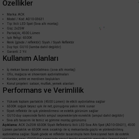
Özellikler
Marka: ACK
Model / Kod: AD10-03631
Tip: İkili LED Spot (Sıva altı montaj)
Güç: 2x25W
Parlaklık: 4500 Lümen
Işık Rengi: 6500K
Renk (gövde / reflektör): Siyah / Siyah Reflektör
Duy tipi: GU10 (lamba dahil değildir)
Garanti: 2 Yıl
Kullanım Alanları
İç mekan tavan aydınlatması (sıva altı montaj)
Ofis, mağaza ve showroom aydınlatmaları
Koridor, antre ve merdiven boşlukları
Konut projeleri: saloon, mutfak, yemek alanları
Performans ve Verimlilik
ACK
Yüksek toplam parlaklık (4500 Lümen) ile etkili aydınlatma sağlar
ACK 2x10 4000K Naturel Beyaz Siyah Reflektörlü Beyazİkili Led Spot Sıva Al
6500K soğuk beyaz ışık ile net, günışığına yakın renk sunar
Siyah reflektör ile ışık yönlendirmesi ve estetik görünüm sağlar
GU10 duy sayesinde farklı ampul seçenekleriyle esneklik (ampul dahil değildir)
Sıva altı tasarım ile temiz ve gömme montaj görünümü
Açıklama:
ACK 2x25W 6500K Siyah Reflektörlü İkili LED Sıva Altı Spot (AD10-03631), 4500
2.649,60 TL
Lümen parlaklık ve 6500K renk sıcaklığı ile iç mekanlarda güçlü ve yönlendirilmiş
%60
1.059,84 TL
KDV DAHİL
aydınlatma sağlar. Siyah gövde ve reflektör tasarımıyla hem fonksiyonel hem de estetik
çözümler sunar; GU10 duy sayesinde ampul tercihi esnekliği mevcuttur (ampul dahil