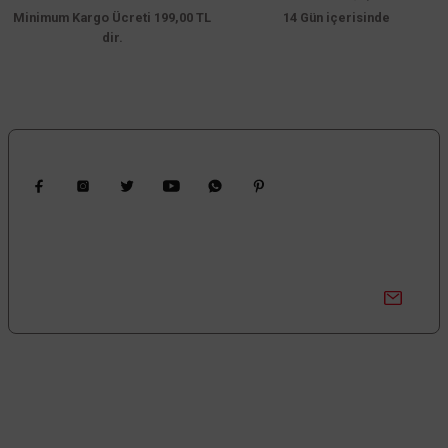
Minimum Kargo Ücreti 199,00 TL
Bu ürüne benzer farklı alternatifler olmalı.
14 Gün içerisinde
dir.
ACK
ACK 3x10w 3000K Siyah Reflektörlü Beyaz Üçlü Led Spot Sıva Altı AD10-017
Gönder
Bizi Takip Edin
3.513,60 TL
Kampanyalardan Haberdar Ol!
%60
1.405,44 TL
KDV DAHİL
Güncel kampanyalar ve yenilikleri ilk bilen sen ol.
Sepete Ekle
Bize Ulaşın
0850 377 0 795