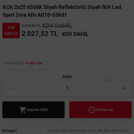
ACK 2x25 6500K Siyah Reflektörlü Siyah İkili Led
Spot Sıva Altı AD10-03631
KDV DAHİL
5.068,80 TL
%60
2.027,52 TL
KDV DAHİL
indirim
Yorumlar (0)
Yorum Yaz
Adet
Sepete Ekle
Hemen Al
Kategori
Sıva Altı Spot Armatürler
,
Sıva Altı Spot Armatürler
,