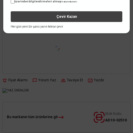
üzerinden bilgilendirmeleri almayı
kabul ediyorum.
Çevir Kazan
Her gün yeni bir şans yarın tekrar çevir
Fiyat Alarmı
Yorum Yaz
Tavsiye Et
Yazdır
Stok Kodu
Bu markanın tüm ürünlerine git
AD10-02510