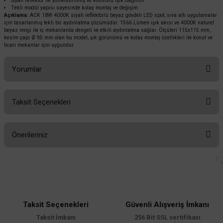
1.405,44 TL
Siyah reflektör ile yönlendirilmiş ve kontrollü ışık dağılımı
KDV DAHİL
Tekli modül yapısı sayesinde kolay montaj ve değişim
Açıklama:
ACK 18W 4000K siyah reflektörlü beyaz gövdeli LED spot, sıva altı uygulamalar
için tasarlanmış tekli bir aydınlatma çözümüdür. 1566 Lümen ışık akısı ve 4000K naturel
Sepete Ekle
beyaz rengi ile iç mekanlarda dengeli ve etkili aydınlatma sağlar. Ölçüleri 115x115 mm,
kesim çapı Ø 95 mm olan bu model, şık görünümü ve kolay montaj özellikleri ile konut ve
ticari mekanlar için uygundur.
Yorumlar
Taksit Seçenekleri
Bu ürüne ilk yorumu siz yapın!
Önerileriniz
Yorum Yaz
Bu ürünün fiyat bilgisi, resim, ürün açıklamalarında ve diğer konularda
yetersiz gördüğünüz noktaları öneri formunu kullanarak tarafımıza
iletebilirsiniz.
Görüş ve önerileriniz için teşekkür ederiz.
Taksit Seçenekleri
Güvenli Alışveriş İmkanı
Ürün resmi kalitesiz, bozuk veya görüntülenemiyor.
Taksit İmkanı
256 Bit SSL sertifikası