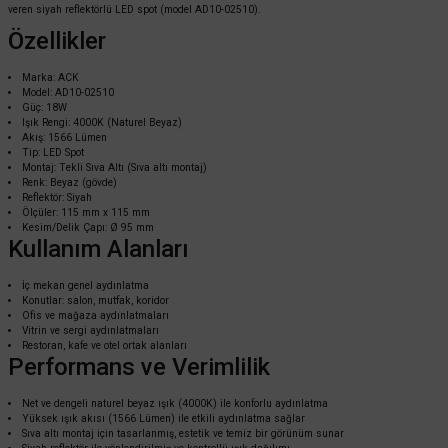
veren siyah reflektörlü LED spot (model AD10-02510).
Özellikler
Marka: ACK
Model: AD10-02510
Güç: 18W
Işık Rengi: 4000K (Naturel Beyaz)
Akış: 1566 Lümen
Tip: LED Spot
Montaj: Tekli Sıva Altı (Sıva altı montaj)
Renk: Beyaz (gövde)
Reflektör: Siyah
Ölçüler: 115 mm x 115 mm
Kesim/Delik Çapı: Ø 95 mm
Kullanım Alanları
İç mekan genel aydınlatma
Konutlar: salon, mutfak, koridor
Ofis ve mağaza aydınlatmaları
ACK
Vitrin ve sergi aydınlatmaları
Restoran, kafe ve otel ortak alanları
ACK 3x10w 4000K Naturel Beyaz Siyah Reflektörlü Beyaz Üçlü Led Spot Sıva
Performans ve Verimlilik
Net ve dengeli naturel beyaz ışık (4000K) ile konforlu aydınlatma
Yüksek ışık akısı (1566 Lümen) ile etkili aydınlatma sağlar
3.513,60 TL
Sıva altı montaj için tasarlanmış, estetik ve temiz bir görünüm sunar
%60