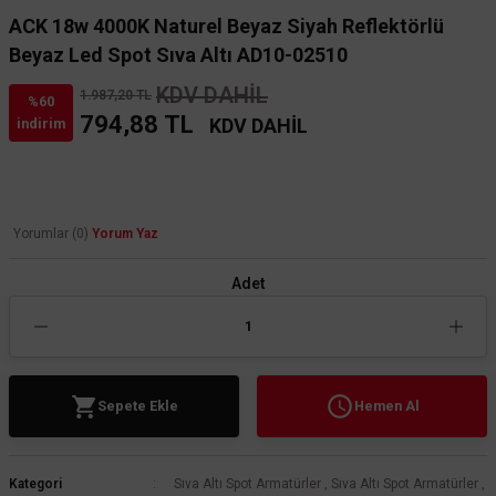
ACK 18w 4000K Naturel Beyaz Siyah Reflektörlü
Beyaz Led Spot Sıva Altı AD10-02510
KDV DAHİL
1.987,20 TL
%60
794,88 TL
KDV DAHİL
indirim
Yorumlar (0)
Yorum Yaz
Adet
Sepete Ekle
Hemen Al
Kategori
Sıva Altı Spot Armatürler
,
Sıva Altı Spot Armatürler
,