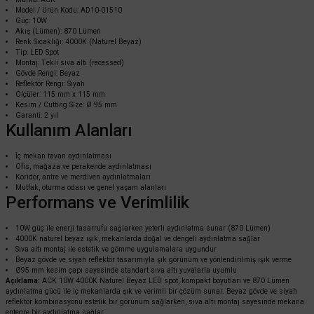
Model / Ürün Kodu: AD10-01510
Güç: 10W
Akış (Lümen): 870 Lümen
Renk Sıcaklığı: 4000K (Naturel Beyaz)
Tip: LED Spot
Montaj: Tekli sıva altı (recessed)
Gövde Rengi: Beyaz
Reflektör Rengi: Siyah
Ölçüler: 115 mm x 115 mm
ACK
Kesim / Cutting Size: Ø 95 mm
ACK 2x10 3000K Siyah Reflektörlü Beyaz İkili Led Spot Sıva Altı AD10-01600
Garanti: 2 yıl
Kullanım Alanları
İç mekan tavan aydınlatması
Ofis, mağaza ve perakende aydınlatması
2.649,60 TL
%60
Koridor, antre ve merdiven aydınlatmaları
1.059,84 TL
KDV DAHİL
Mutfak, oturma odası ve genel yaşam alanları
Performans ve Verimlilik
Sepete Ekle
10W güç ile enerji tasarrufu sağlarken yeterli aydınlatma sunar (870 Lümen)
4000K naturel beyaz ışık, mekanlarda doğal ve dengeli aydınlatma sağlar
Sıva altı montaj ile estetik ve gömme uygulamalara uygundur
Beyaz gövde ve siyah reflektör tasarımıyla şık görünüm ve yönlendirilmiş ışık verme
Ø95 mm kesim çapı sayesinde standart sıva altı yuvalarla uyumlu
Açıklama:
ACK 10W 4000K Naturel Beyaz LED spot, kompakt boyutları ve 870 Lümen
aydınlatma gücü ile iç mekanlarda şık ve verimli bir çözüm sunar. Beyaz gövde ve siyah
reflektör kombinasyonu estetik bir görünüm sağlarken, sıva altı montaj sayesinde mekana
entegre bir aydınlatma sağlar.