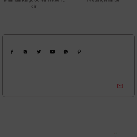
Minimum Kargo Ücreti 199,00 TL
14 Gün içerisinde
ACK
dir.
ACK 2x10 4000K Naturel Beyaz Siyah Reflektörlü Beyazİkili Led Spot Sıva Al
2.649,60 TL
%60
1.059,84 TL
KDV DAHİL
Gönder
Bizi Takip Edin
Sepete Ekle
Kampanyalardan Haberdar Ol!
Güncel kampanyalar ve yenilikleri ilk bilen sen ol.
Bize Ulaşın
0850 377 0 795
0 (212) 603 14 14