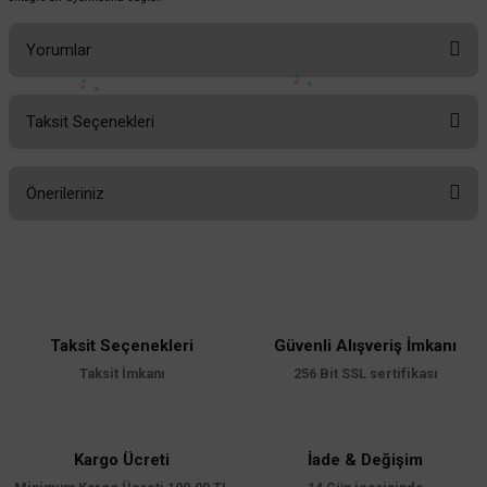
Yorumlar
Taksit Seçenekleri
Bu ürüne ilk yorumu siz yapın!
Önerileriniz
Yorum Yaz
Bu ürünün fiyat bilgisi, resim, ürün açıklamalarında ve diğer konularda
yetersiz gördüğünüz noktaları öneri formunu kullanarak tarafımıza
iletebilirsiniz.
Görüş ve önerileriniz için teşekkür ederiz.
Taksit Seçenekleri
Güvenli Alışveriş İmkanı
Ürün resmi kalitesiz, bozuk veya görüntülenemiyor.
Taksit İmkanı
256 Bit SSL sertifikası
Ürün açıklamasında eksik bilgiler bulunuyor.
Ürün bilgilerinde hatalar bulunuyor.
Ürün fiyatı diğer sitelerden daha pahalı.
Kargo Ücreti
İade & Değişim
Bu ürüne benzer farklı alternatifler olmalı.