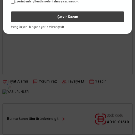
üzerinden bilgilendirmeleri almayı
kabul ediyorum.
Çevir Kazan
Her gün yeni bir şans yarın tekrar çevir
Fiyat Alarmı
Yorum Yaz
Tavsiye Et
Yazdır
Stok Kodu
Bu markanın tüm ürünlerine git
AD10-01510