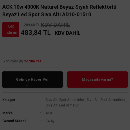
ACK 10w 4000K Naturel Beyaz Siyah Reflektörlü
Beyaz Led Spot Sıva Altı AD10-01510
KDV DAHİL
1.209,60 TL
%60
483,84 TL
KDV DAHİL
indirim
Yorumlar (0)
Yorum Yaz
Gelince Haber Ver
Mağazada varmı?
Kategori
Sıva Altı Spot Armatürler
,
Sıva Altı Spot Armatürler
,
Sıva Altı Led Armatür
Marka
ACK
Garanti Süresi
24 Ay