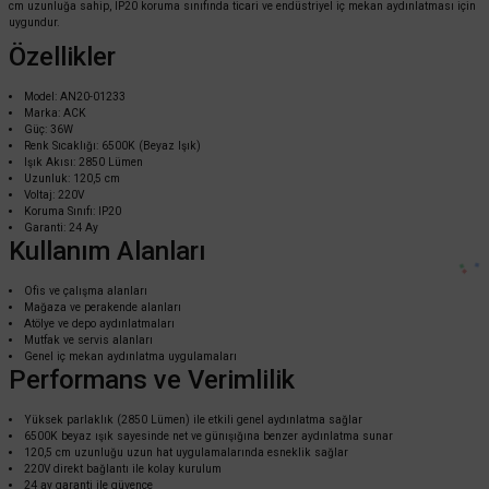
cm uzunluğa sahip, IP20 koruma sınıfında ticari ve endüstriyel iç mekan aydınlatması için
uygundur.
Özellikler
Cata
Model: AN20-01233
Cata 72W Ledli Armatür CT-2476 - Beyaz Işık
Marka: ACK
Güç: 36W
Renk Sıcaklığı: 6500K (Beyaz Işık)
Işık Akısı: 2850 Lümen
Uzunluk: 120,5 cm
Voltaj: 220V
690,00 TL
%58
Koruma Sınıfı: IP20
289,80 TL
KDV DAHİL
Garanti: 24 Ay
Kullanım Alanları
Sepete Ekle
Ofis ve çalışma alanları
Mağaza ve perakende alanları
Atölye ve depo aydınlatmaları
Mutfak ve servis alanları
Genel iç mekan aydınlatma uygulamaları
Performans ve Verimlilik
Yüksek parlaklık (2850 Lümen) ile etkili genel aydınlatma sağlar
6500K beyaz ışık sayesinde net ve günışığına benzer aydınlatma sunar
120,5 cm uzunluğu uzun hat uygulamalarında esneklik sağlar
220V direkt bağlantı ile kolay kurulum
24 ay garanti ile güvence