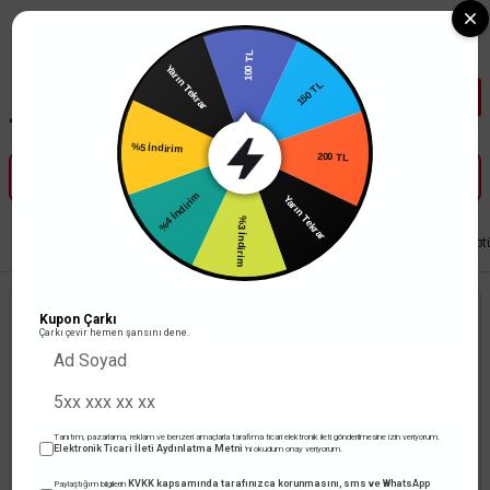
Tüm Banka Kartlarına Vade Farksız 3-5 Taksit Fırsatı Mailorder ile
100 TL
Yarın Tekrar
150 TL
%5 İndirim
200 TL
%4 İndirim
Yarın Tekrar
%3 İndirim
Anasayfa
Aydınlatma
Floresan Armatür
ACK 36W 6500K 120,5 cm Nept
Kupon Çarkı
Çarkı çevir hemen şansını dene.
Tanıtım, pazarlama, reklam ve benzeri amaçlarla tarafıma ticari elektronik ileti gönderilmesine izin veriyorum.
Elektronik Ticari İleti Aydınlatma Metni
'ni okudum onay veriyorum.
KVKK kapsamında tarafınızca korunmasını, sms ve WhatsApp
Paylaştığım bilgilerin