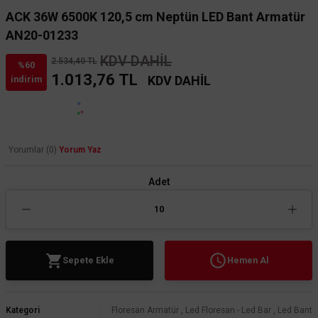
ACK 36W 6500K 120,5 cm Neptün LED Bant Armatür
AN20-01233
KDV DAHİL
2.534,40 TL
%60
1.013,76 TL
KDV DAHİL
indirim
Yorumlar (0)
Yorum Yaz
Adet
Sepete Ekle
Hemen Al
Kategori
Floresan Armatür
,
Led Floresan - Led Bar
,
Led Bant