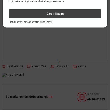
üzerinden bilgilendirmeleri almayı
kabul ediyorum.
Çevir Kazan
Her gün yeni bir şans yarın tekrar çevir
Fiyat Alarmı
Yorum Yaz
Tavsiye Et
Yazdır
Stok Kodu
Bu markanın tüm ürünlerine git
AN20-01233