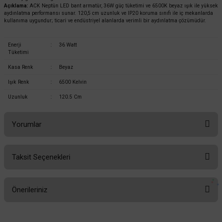
Açıklama:
ACK Neptün LED bant armatür, 36W güç tüketimi ve 6500K beyaz ışık ile yüksek
aydınlatma performansı sunar. 120,5 cm uzunluk ve IP20 koruma sınıfı ile iç mekanlarda
kullanıma uygundur; ticari ve endüstriyel alanlarda verimli bir aydınlatma çözümüdür.
Enerji
:
36 Watt
Tüketimi
Kasa Renk
:
Beyaz
Işık Renk
:
6500 Kelvin
Uzunluk
:
120.5 Cm
Cata
Cata 40W Ledli Bant Armatür CT-2475 6400 Kelvin Beyaz Işık
Yorumlar
Taksit Seçenekleri
450,00 TL
Bu ürüne ilk yorumu siz yapın!
%58
189,00 TL
KDV DAHİL
Önerileriniz
Yorum Yaz
Sepete Ekle
Bu ürünün fiyat bilgisi, resim, ürün açıklamalarında ve diğer konularda