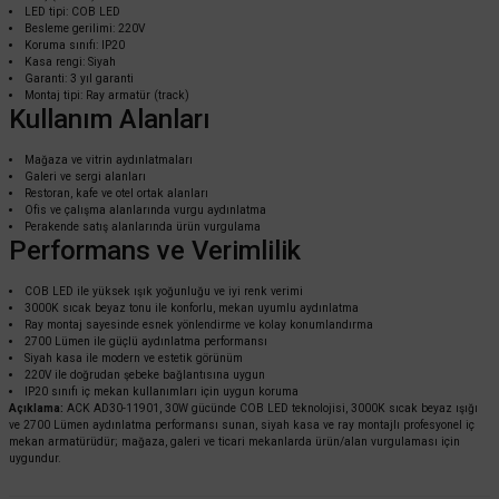
LED tipi: COB LED
ACK
Besleme gerilimi: 220V
Koruma sınıfı: IP20
ACK 40W 6500K COB LED Ray Armatür Beyaz AD30-14730
Kasa rengi: Siyah
Garanti: 3 yıl garanti
Montaj tipi: Ray armatür (track)
Kullanım Alanları
3.168,00 TL
%60
1.267,20 TL
KDV DAHİL
Mağaza ve vitrin aydınlatmaları
Galeri ve sergi alanları
Restoran, kafe ve otel ortak alanları
Ofis ve çalışma alanlarında vurgu aydınlatma
Sepete Ekle
Perakende satış alanlarında ürün vurgulama
Performans ve Verimlilik
COB LED ile yüksek ışık yoğunluğu ve iyi renk verimi
3000K sıcak beyaz tonu ile konforlu, mekan uyumlu aydınlatma
Ray montaj sayesinde esnek yönlendirme ve kolay konumlandırma
2700 Lümen ile güçlü aydınlatma performansı
Siyah kasa ile modern ve estetik görünüm
220V ile doğrudan şebeke bağlantısına uygun
IP20 sınıfı iç mekan kullanımları için uygun koruma
Açıklama:
ACK AD30-11901, 30W gücünde COB LED teknolojisi, 3000K sıcak beyaz ışığı
ve 2700 Lümen aydınlatma performansı sunan, siyah kasa ve ray montajlı profesyonel iç
mekan armatürüdür; mağaza, galeri ve ticari mekanlarda ürün/alan vurgulaması için
uygundur.