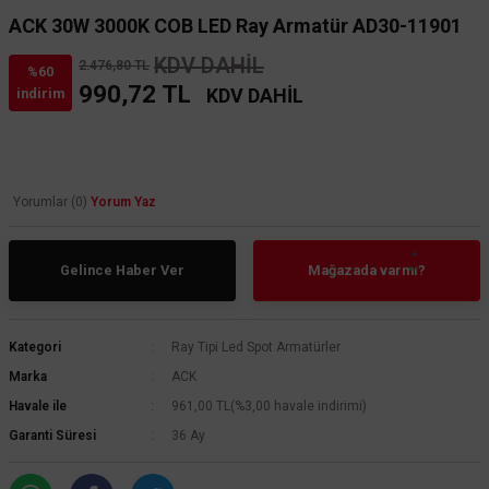
ACK 30W 3000K COB LED Ray Armatür AD30-11901
KDV DAHİL
2.476,80 TL
%60
990,72 TL
KDV DAHİL
indirim
Yorumlar (0)
Yorum Yaz
Gelince Haber Ver
Mağazada varmı?
Kategori
Ray Tipi Led Spot Armatürler
Marka
ACK
Havale ile
961,00 TL
(%3,00 havale indirimi)
Garanti Süresi
36 Ay