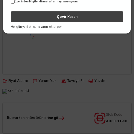
üzerinden bilgilendirmeleri almayı
kabul ediyorum.
Çevir Kazan
Her gün yeni bir şans yarın tekrar çevir
Fiyat Alarmı
Yorum Yaz
Tavsiye Et
Yazdır
Stok Kodu
Bu markanın tüm ürünlerine git
AD30-11901