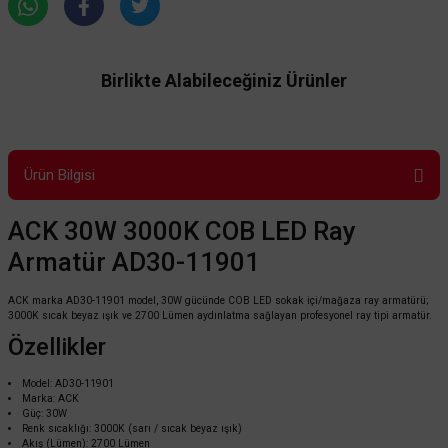
Birlikte Alabileceğiniz Ürünler
Ürün Bilgisi
ACK 30W 3000K COB LED Ray
Armatür AD30-11901
ACK marka AD30-11901 model, 30W gücünde COB LED sokak içi/mağaza ray armatürü;
3000K sıcak beyaz ışık ve 2700 Lümen aydınlatma sağlayan profesyonel ray tipi armatür.
Özellikler
Model: AD30-11901
Marka: ACK
Güç: 30W
Renk sıcaklığı: 3000K (sarı / sıcak beyaz ışık)
Akış (Lümen): 2700 Lümen