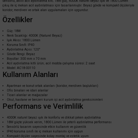
Sensörlü, akıllı acil aydınlatma kiti; 18W güç, 4000K naturel beyaz ışık ve 1800 Lümen
çıkış ile iç mekan acil aydınlatması için tasarlanmıştır. Beyaz gövde ve kompakt ölçüleriyle
koridor, merdiven ve ortak alan uygulamaları için uygundur.
Özellikler
Güç: 18W
Renk Sıcaklığı: 4000K (Naturel Beyaz)
Işık Akısı: 1800 Lümen
Koruma Sınıfı: IP40
Aydınlatma Açısı: 120°
Gövde Rengi: Beyaz
Boyutlar: 300 mm x 70 mm
Acil aydınlatma kitli ürün; acil modda çalışma süresi: 2 saat
Model: AC18-00110
Kullanım Alanları
ACK
ACK 18W 3000K Sensörlü Sıva Üstü LED Tavan Armatürü Beyaz AC17-00100
Apartman ve konut ortak alanları (koridor, merdiven boşlukları)
Ofis binaları ve idari alanlar
Ticari alanlar ve mağazalar
Okul, hastane ve benzeri kurum içi acil aydınlatma gereksinimleri
Performans ve Verimlilik
1.209,60 TL
%60
483,84 TL
KDV DAHİL
4000K naturel beyaz ışık ile konforlu ve dikkat çeken aydınlatma
18W güçte yüksek verim, 1800 Lümen ile yeterli aydınlatma performansı
Sensörlü tasarım sayesinde etkin kullanım ve güvenlik
Sepete Ekle
IP40 koruma sınıfı ile iç mekan kullanımı için uygun
Kompakt ölçüler sayesinde kolay montaj ve estetik uyum