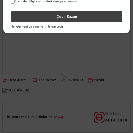
üzerinden bilgilendirmeleri almayı
kabul ediyorum.
Çevir Kazan
Her gün yeni bir şans yarın tekrar çevir
Fiyat Alarmı
Yorum Yaz
Tavsiye Et
Yazdır
Stok Kodu
Bu markanın tüm ürünlerine git
AC18-00110