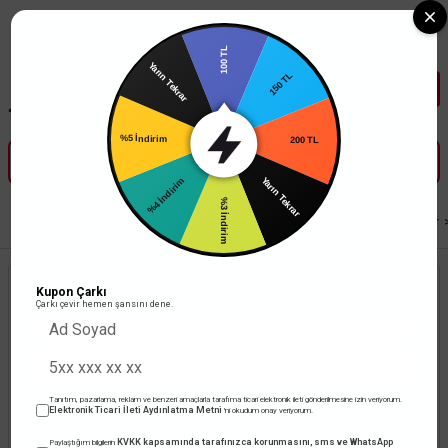
Tüm Banka Kartlarına Vade Farksız 3-5 Taksit Fırsatı Mailorder ile
100 TL
Yarın Tekrar
150 TL
%5 İndirim
200 TL
%4 İndirim
Yarın Tekrar
%3 İndirim
Anasayfa
Led Aydınlatma
İç Mekan Aydınlatma
Sıva Üstü Led Armatür
Kupon Çarkı
Çarkı çevir hemen şansını dene.
Tanıtım, pazarlama, reklam ve benzeri amaçlarla tarafıma ticari elektronik ileti gönderilmesine izin veriyorum.
Elektronik Ticari İleti Aydınlatma Metni
'ni okudum onay veriyorum.
KVKK kapsamında tarafınızca korunmasını, sms ve WhatsApp
Paylaştığım bilgilerin