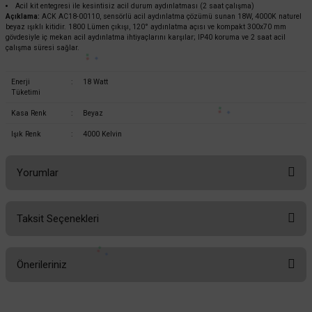
Acil kit entegresi ile kesintisiz acil durum aydınlatması (2 saat çalışma)
Açıklama:
ACK AC18-00110, sensörlü acil aydınlatma çözümü sunan 18W, 4000K naturel
beyaz ışıklı kitidir. 1800 Lümen çıkışı, 120° aydınlatma açısı ve kompakt 300x70 mm
gövdesiyle iç mekan acil aydınlatma ihtiyaçlarını karşılar; IP40 koruma ve 2 saat acil
çalışma süresi sağlar.
Enerji
:
18 Watt
Tüketimi
Kasa Renk
:
Beyaz
Işık Renk
:
4000 Kelvin
Yorumlar
Taksit Seçenekleri
Bu ürüne ilk yorumu siz yapın!
Önerileriniz
Yorum Yaz
Bu ürünün fiyat bilgisi, resim, ürün açıklamalarında ve diğer konularda