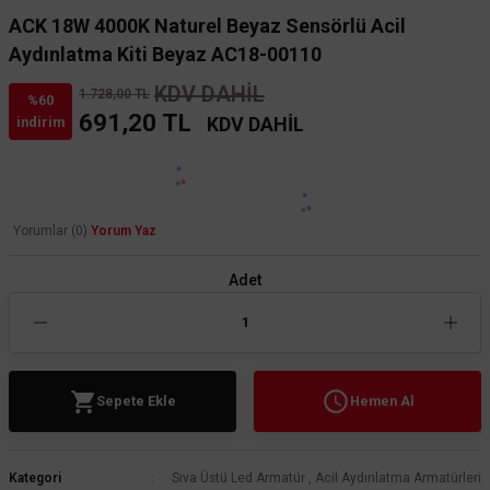
ACK 18W 4000K Naturel Beyaz Sensörlü Acil
Aydınlatma Kiti Beyaz AC18-00110
KDV DAHİL
1.728,00 TL
%60
691,20 TL
KDV DAHİL
indirim
Yorumlar (0)
Yorum Yaz
Adet
Sepete Ekle
Hemen Al
Kategori
Sıva Üstü Led Armatür
,
Acil Aydınlatma Armatürleri