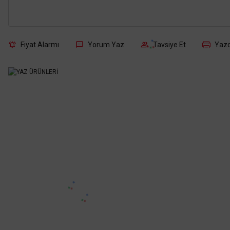
Fiyat Alarmı
Yorum Yaz
Tavsiye Et
Yazd