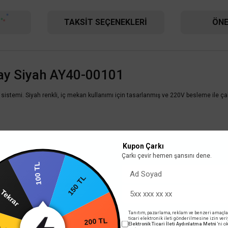
TAKSIT SEÇENEKLERI
ÖNE
ay Siyah AY40-00101
emi. Siyah renkli, iç mekan kullanımı için tasarlanmış ve 220V besleme ile çalış
Kupon Çarkı
Çarkı çevir hemen şansını dene.
100 TL
arın Tekrar
150 TL
Tanıtım, pazarlama, reklam ve benzeri amaçla
rim
ticari elektronik ileti gönderilmesine izin ver
Elektronik Ticari İleti Aydınlatma Metni
'ni 