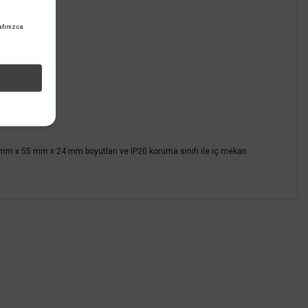
fınızca
mm x 55 mm x 24 mm boyutları ve IP20 koruma sınıfı ile iç mekan
z.