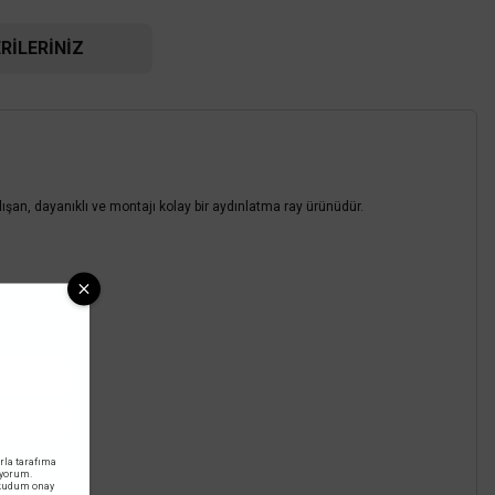
RILERINIZ
an, dayanıklı ve montajı kolay bir aydınlatma ray ürünüdür.
rla tarafıma
iyorum.
okudum onay