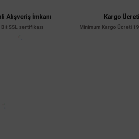
li Alışveriş İmkanı
Kargo Ücret
 Bit SSL sertifikası
Minimum Kargo Ücreti 199
Gönder
Kampanyalardan Haberdar Ol!
Güncel kampanyalar ve yenilikleri ilk bilen sen
ol.