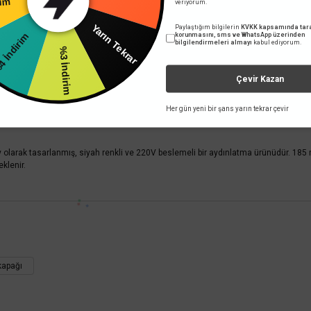
200 TL
veriyorum.
ndirim
Paylaştığım bilgilerin
KVKK kapsamında tara
Yarın Tekrar
korunmasını, sms ve WhatsApp üzerinden
bilgilendirmeleri almayı
kabul ediyorum.
%3 İndirim
Çevir Kazan
üzenlemeleri sağlar
a uyum sağlar
Her gün yeni bir şans yarın tekrar çevir
arak tasarlanmış, siyah renkli ve 220V beslemeli bir aydınlatma ürünüdür. 185 
klenir.
 yetersiz gördüğünüz noktaları öneri formunu kullanarak tarafımıza iletebilirsini
Bu ürüne ilk yorumu siz yapın!
kapağı
Yorum Yaz