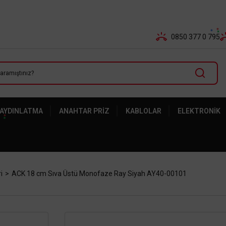
Tüm Banka Kartlarına Vade Farksız 3-5 Taksit Fırsatı Mailor
0850 377 0 795
 AYDINLATMA
ANAHTAR PRIZ
KABLOLAR
ELEKTRONIK
i
ACK 18 cm Sıva Üstü Monofaze Ray Siyah AY40-00101