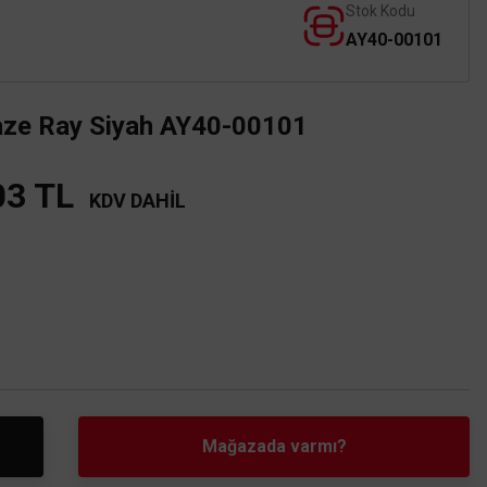
Stok Kodu
AY40-00101
ze Ray Siyah AY40-00101
03 TL
KDV DAHİL
Mağazada varmı?