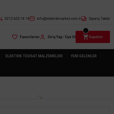
der ile
0212 603 14 14
info@elektrikmarket.com.tr
Sipariş Takibi
Favorilerim
Giriş Yap
/
Üye Ol
Sepetim
ELEKTRIK TESISAT MALZEMELERI
YENI GELENLER