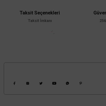
Ürün bilgilerinde hatalar bulunuyor.
Ürün fiyatı diğer sitelerden daha pahalı.
Taksit Seçenekleri
Güven
Bu ürüne benzer farklı alternatifler olmalı.
Taksit İmkanı
256
Bizi Takip Edin