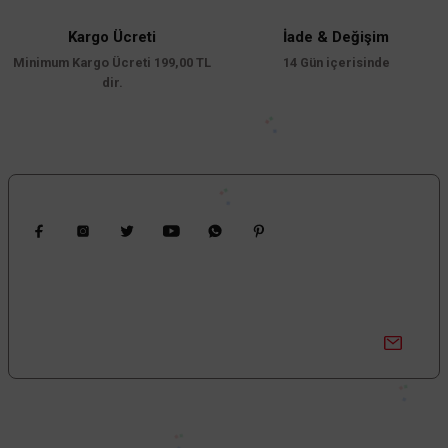
10.944,00 TL
%60
4.377,60 TL
KDV DAHİL
Kargo Ücreti
İade & Değişim
Minimum Kargo Ücreti 199,00 TL
14 Gün içerisinde
dir.
Mağazada varmı?
Gönder
Bizi Takip Edin
Kampanyalardan Haberdar Ol!
Güncel kampanyalar ve yenilikleri ilk bilen sen ol.
TÜKENDİ
Bize Ulaşın