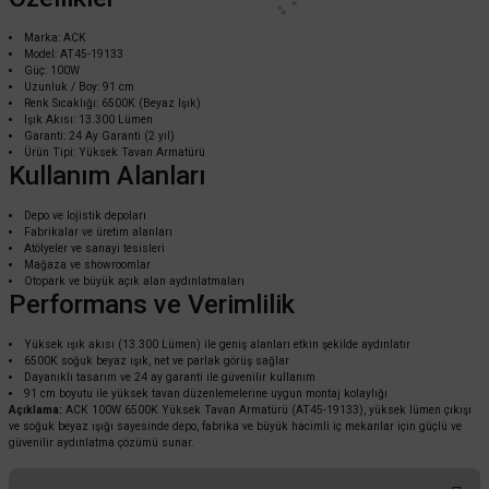
Marka: ACK
Model: AT45-19133
Güç: 100W
Uzunluk / Boy: 91 cm
Renk Sıcaklığı: 6500K (Beyaz Işık)
Işık Akısı: 13.300 Lümen
Garanti: 24 Ay Garanti (2 yıl)
ACK
Ürün Tipi: Yüksek Tavan Armatürü
Kullanım Alanları
ACK 60W 3000K Yüksek Tavan Armatürü 61 cm AT45- 06003
Depo ve lojistik depoları
Fabrikalar ve üretim alanları
Atölyeler ve sanayi tesisleri
10.944,00 TL
%60
Mağaza ve showroomlar
4.377,60 TL
KDV DAHİL
Otopark ve büyük açık alan aydınlatmaları
Performans ve Verimlilik
Mağazada varmı?
Yüksek ışık akısı (13.300 Lümen) ile geniş alanları etkin şekilde aydınlatır
6500K soğuk beyaz ışık, net ve parlak görüş sağlar
Dayanıklı tasarım ve 24 ay garanti ile güvenilir kullanım
91 cm boyutu ile yüksek tavan düzenlemelerine uygun montaj kolaylığı
Açıklama:
ACK 100W 6500K Yüksek Tavan Armatürü (AT45-19133), yüksek lümen çıkışı
ve soğuk beyaz ışığı sayesinde depo, fabrika ve büyük hacimli iç mekanlar için güçlü ve
güvenilir aydınlatma çözümü sunar.