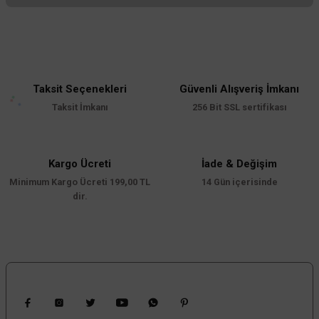
Bu ürünün fiyat bilgisi, resim, ürün açıklamalarında ve diğer konularda
yetersiz gördüğünüz noktaları öneri formunu kullanarak tarafımıza
iletebilirsiniz.
Görüş ve önerileriniz için teşekkür ederiz.
Taksit Seçenekleri
Güvenli Alışveriş İmkanı
Ürün resmi kalitesiz, bozuk veya görüntülenemiyor.
Taksit İmkanı
256 Bit SSL sertifikası
Ürün açıklamasında eksik bilgiler bulunuyor.
Ürün bilgilerinde hatalar bulunuyor.
Ürün fiyatı diğer sitelerden daha pahalı.
Kargo Ücreti
İade & Değişim
ACK
Minimum Kargo Ücreti 199,00 TL
Bu ürüne benzer farklı alternatifler olmalı.
14 Gün içerisinde
ACK AN30-01213 80W 120cm 4000K Naturel Beyaz Mars Led Bant Armatür
dir.
2.304,00 TL
%60
921,60 TL
KDV DAHİL
Gönder
Bizi Takip Edin
Sepete Ekle