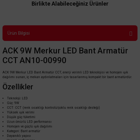
Birlikte Alabileceğiniz Ürünler
Ürün Bilgisi
ACK 9W Merkur LED Bant Armatür
CCT AN10-00990
ACK 9W Merkur LED Bant Armatür CCT, enerji verimli LED teknolojisi ve homojen ışık
dağılımı sunan, iç mekan aydınlatmaları için tasarlanmış kompakt bir bant armatürdür.
Özellikler
Teknoloji: LED
Güç: 9W
CCT: CCT (renk sıcaklığı kontrolü/çoklu renk sıcaklığı desteği)
Yüksek ışık verimi
Düşük güç tüketimi
Uzun ömürlü LED performansı
Homojen ve güçlü ışık dağılımı
Kategori: Bant armatür
Dayanıklı yapısı