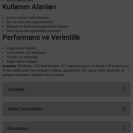
Verimli performans
ACK
Kullanım Alanları
ACK AN30-01203 80W 120cm 3000K Günışığı Mars Led Bant Armatür
Ev ve iç mekan aydınlatmaları
Ofis ve ticari alan aydınlatmaları
Dekoratif ve fonksiyonel aydınlatma projeleri
Enerji tasarruflu aydınlatma sistemleri
2.304,00 TL
Performans ve Verimlilik
%60
921,60 TL
KDV DAHİL
Düşük enerji tüketimi
Uzun ömürlü LED teknolojisi
Sepete Ekle
Yüksek ışık verimliliği
Düşük bakım maliyeti
Açıklama:
9W Merkur LED Bant Armatür CCT, dayanıklı yapısı ve verimli LED performansı
ile hem profesyonel hem bireysel iç mekan uygulamaları için uygun, enerji tasarruflu ve
homojen aydınlatma sağlayan bir çözümdür.
Yorumlar
Taksit Seçenekleri
Bu ürüne ilk yorumu siz yapın!
Önerileriniz
Yorum Yaz