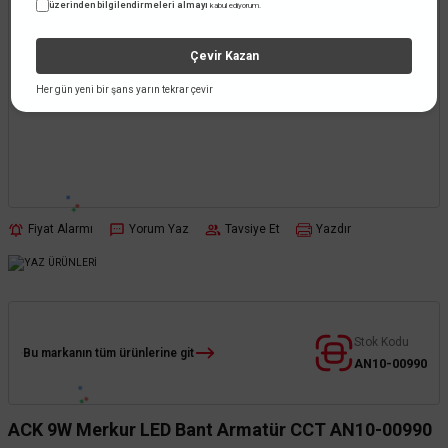
üzerinden bilgilendirmeleri almayı
kabul ediyorum.
Çevir Kazan
Her gün yeni bir şans yarın tekrar çevir
Fiyat Alarmı
Yorum Yaz
Tavsiye Et
Yazdır
Stok Kodu
Bu markanın tüm ürünlerine git
AN10-00990
ACK 9W Merkur LED Bant Armatür CCT AN10-00990